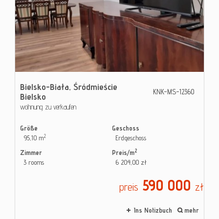
Bielsko-Biała,
Śródmieście
KNK-MS-12360
Bielsko
wohnung zu verkaufen
Größe
Geschoss
2
95,10 m
Erdgeschoss
2
Zimmer
Preis/m
3 rooms
6 204,00 zł
590 000
preis
zł
Ins Notizbuch
mehr