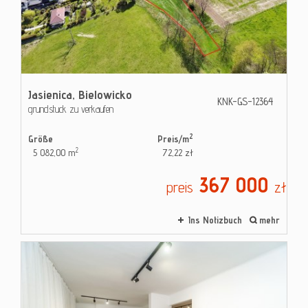
Kontak
Blog
Jasienica,
Bielowicko
KNK-GS-12364
grundstuck zu verkaufen
2
Größe
Preis/m
2
5 082,00 m
72,22 zł
367 000
preis
zł
Ins Notizbuch
mehr