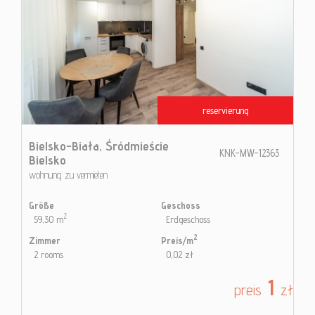
reservierung
Bielsko-Biała,
Śródmieście
KNK-MW-12363
Bielsko
wohnung zu vermieten
Größe
Geschoss
2
59,30 m
Erdgeschoss
2
Zimmer
Preis/m
2 rooms
0,02 zł
1
preis
zł