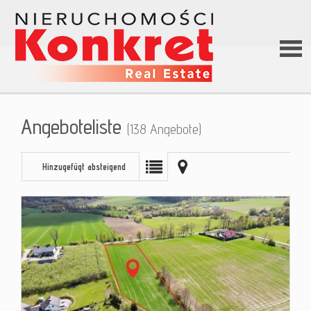
Hom
Angeboteliste
(138 Angebote)
Über
Hinzugefügt absteigend
uns
Angeb
Darle