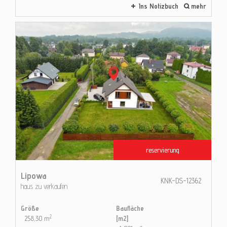
Ins Notizbuch
mehr
reservierung
Lipowa
KNK-DS-12362
haus zu verkaufen
Größe
Baufläche
2
258,30 m
[m2]