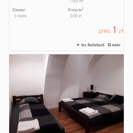
1 001 m²
2
Zimmer
Preis/m
5 rooms
0,00 zł
1
preis
zł
Ins Notizbuch
mehr