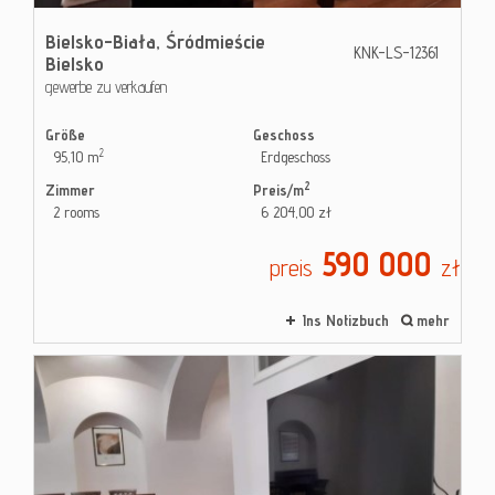
Bielsko-Biała,
Śródmieście
KNK-LS-12361
Bielsko
gewerbe zu verkaufen
Größe
Geschoss
2
95,10 m
Erdgeschoss
2
Zimmer
Preis/m
2 rooms
6 204,00 zł
590 000
preis
zł
Ins Notizbuch
mehr