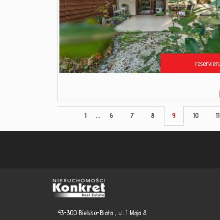
reservier
1
...
6
7
8
9
10
11
43-300 Bielsko-Biała , ul. 1 Maja 8