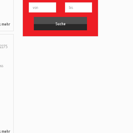
mehr
2275
ss
mehr