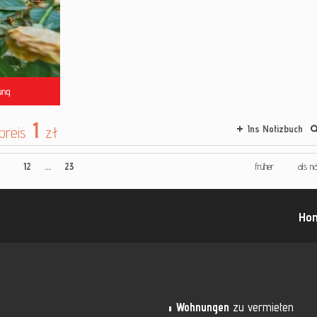
ung
1
preis
zł
Ins Notizbuch
12
...
23
früher
als n
Ho
Wohnungen
zu vermieten