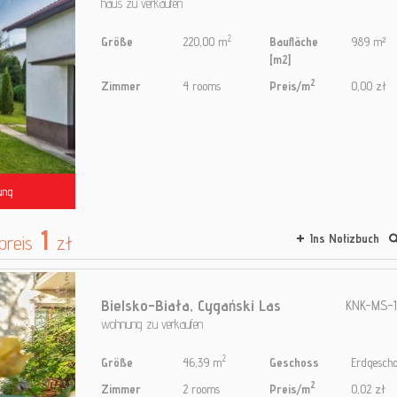
haus zu verkaufen
2
Größe
220,00 m
Baufläche
989 m²
[m2]
2
Zimmer
4 rooms
Preis/m
0,00 zł
ung
1
preis
zł
Ins Notizbuch
Bielsko-Biała,
Cygański Las
KNK-MS-1
wohnung zu verkaufen
2
Größe
46,39 m
Geschoss
Erdgescho
2
Zimmer
2 rooms
Preis/m
0,02 zł