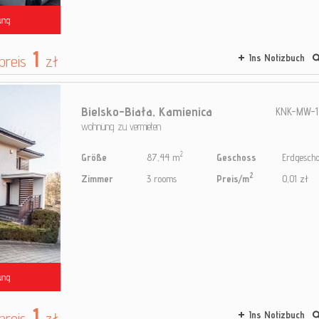
ung
1
preis
zł
Ins Notizbuch
Bielsko-Biała,
Kamienica
KNK-MW-1
wohnung zu vermieten
2
Größe
87,44 m
Geschoss
Erdgescho
2
Zimmer
3 rooms
Preis/m
0,01 zł
ung
1
preis
zł
Ins Notizbuch