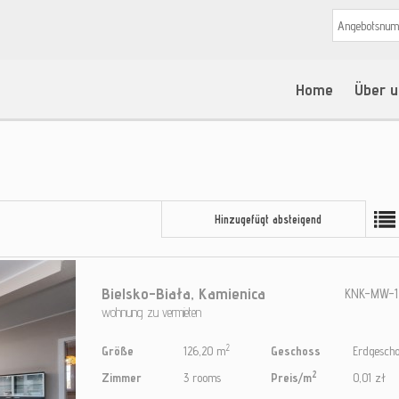
Home
Über u
Hinzugefügt absteigend
Bielsko-Biała,
Kamienica
KNK-MW-1
wohnung zu vermieten
2
Größe
126,20 m
Geschoss
Erdgescho
2
Zimmer
3 rooms
Preis/m
0,01 zł