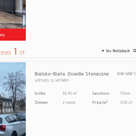
ung
1
preis
zł
Ins Notizbuch
Bielsko-Biała,
Osiedle Słoneczne
KNK-MW-1
wohnung zu vermieten
2
Größe
38,40 m
Geschoss
1Stock
2
Zimmer
2 rooms
Preis/m
0,03 zł