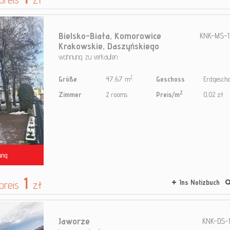
Bielsko-Biała,
Komorowice
KNK-MS-1
Krakowskie,
Daszyńskiego
wohnung zu verkaufen
2
Größe
47,67 m
Geschoss
Erdgescho
2
Zimmer
2 rooms
Preis/m
0,02 zł
ung
1
preis
zł
Ins Notizbuch
Jaworze
KNK-DS-1