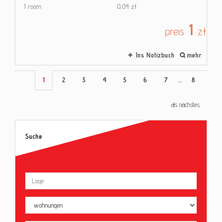
1 room
0,04 zł
1
preis
zł
Ins Notizbuch
mehr
1
2
3
4
5
6
7
...
8
als nächstes
Suche