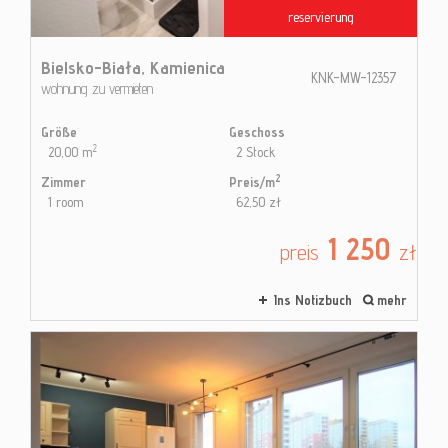
reservierung
Bielsko-Biała,
Kamienica
KNK-MW-12357
wohnung zu vermieten
Größe
Geschoss
2
20,00 m
2 Stock
2
Zimmer
Preis/m
1 room
62,50 zł
1 250
preis
zł
Ins Notizbuch
mehr