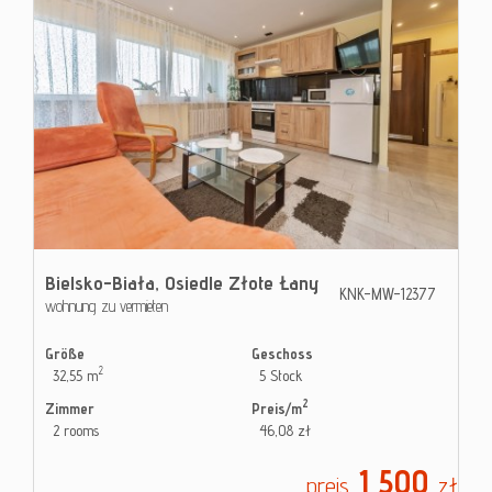
Bielsko-Biała,
Osiedle Złote Łany
KNK-MW-12377
wohnung zu vermieten
Größe
Geschoss
2
32,55 m
5 Stock
2
Zimmer
Preis/m
2 rooms
46,08 zł
1 500
preis
zł