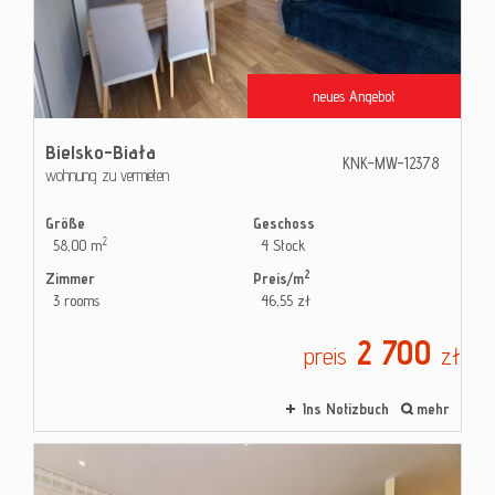
Kontak
neues Angebot
Blog
Bielsko-Biała
KNK-MW-12378
wohnung zu vermieten
Größe
Geschoss
2
58,00 m
4 Stock
2
Zimmer
Preis/m
3 rooms
46,55 zł
2 700
preis
zł
Ins Notizbuch
mehr