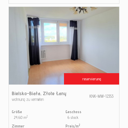
reservierung
Bielsko-Biała,
Złote Łany
KNK-MW-12353
wohnung zu vermieten
Größe
Geschoss
2
24,60 m
6 stock
2
Zimmer
Preis/m