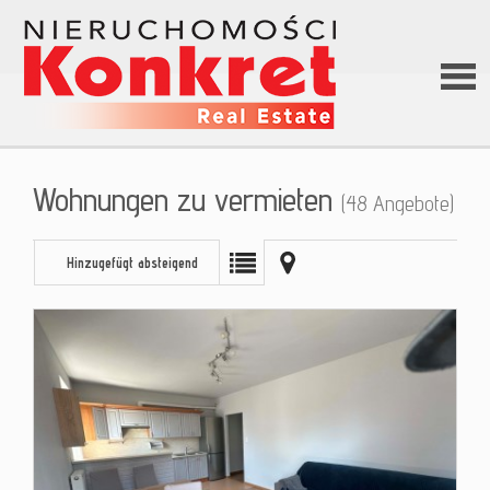
Hom
Wohnungen zu vermieten
(48 Angebote)
Über
Hinzugefügt absteigend
uns
Angeb
Darle