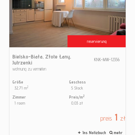
reservierung
Bielsko-Biała,
Złote Łany,
KNK-MW-12356
Jutrzenki
wohnung zu vermieten
Größe
Geschoss
2
32,71 m
5 Stock
2
Zimmer
Preis/m
1 room
0,03 zł
1
preis
zł
Ins Notizbuch
mehr