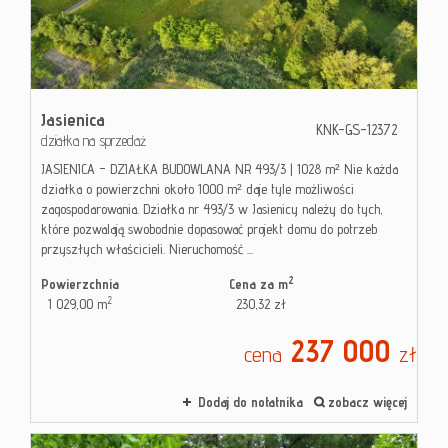
Jasienica
KNK-GS-12372
działka na sprzedaż
JASIENICA – DZIAŁKA BUDOWLANA NR 493/3 | 1028 m² Nie każda
działka o powierzchni około 1000 m² daje tyle możliwości
zagospodarowania. Działka nr 493/3 w Jasienicy należy do tych,
które pozwalają swobodnie dopasować projekt domu do potrzeb
przyszłych właścicieli. Nieruchomość ...
2
Powierzchnia
Cena za m
2
1 029,00 m
230,32 zł
237 000
cena
zł
Dodaj do notatnika
zobacz więcej