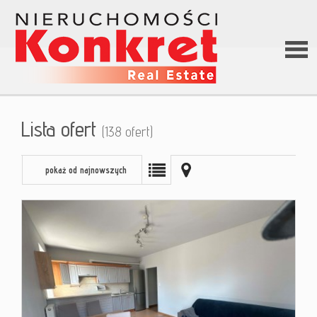
Stron
Lista ofert
(138 ofert)
główn
pokaż od najnowszych
O firm
Ofert
Kredy