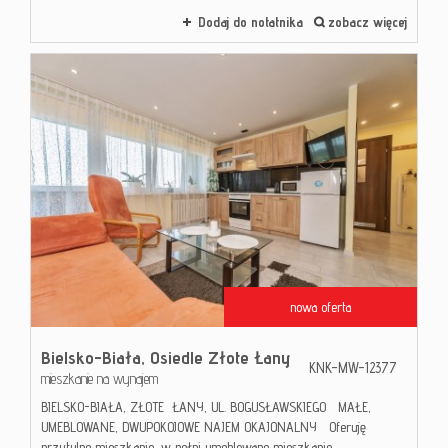
Dodaj do notatnika
zobacz więcej
nowa oferta
Bielsko-Biała,
Osiedle Złote Łany
KNK-MW-12377
mieszkanie na wynajem
BIELSKO-BIAŁA, ZŁOTE ŁANY, UL. BOGUSŁAWSKIEGO MAŁE,
UMEBLOWANE, DWUPOKOJOWE NAJEM OKAJONALNY Oferuję
przytulne mieszkanie, w pełni umeblowane mieszkanie