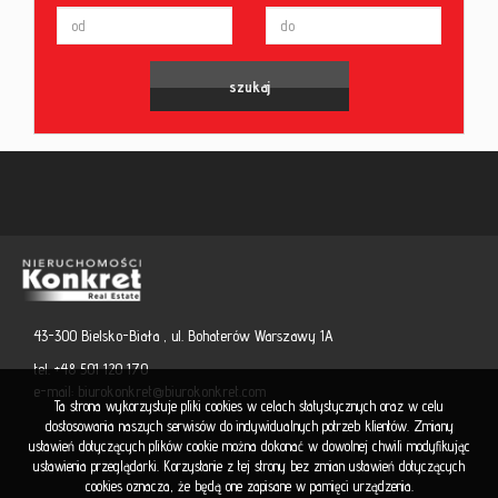
43-300 Bielsko-Biała , ul. Bohaterów Warszawy 1A
tel. +48 501 120 170
e-mail:
biurokonkret@biurokonkret.com
Ta strona wykorzystuje pliki cookies w celach statystycznych oraz w celu
dostosowania naszych serwisów do indywidualnych potrzeb klientów. Zmiany
ustawień dotyczących plików cookie można dokonać w dowolnej chwili modyfikując
ustawienia przeglądarki. Korzystanie z tej strony bez zmian ustawień dotyczących
cookies oznacza, że będą one zapisane w pamięci urządzenia.