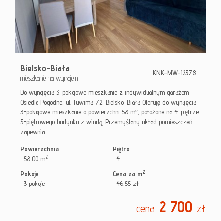
Kontak
Blog
Bielsko-Biała
KNK-MW-12378
mieszkanie na wynajem
Do wynajęcia 3-pokojowe mieszkanie z indywidualnym garażem –
Osiedle Pogodne, ul. Tuwima 72, Bielsko-Biała Oferuję do wynajęcia
3-pokojowe mieszkanie o powierzchni 58 m², położone na 4. piętrze
5-piętrowego budynku z windą. Przemyślany układ pomieszczeń
zapewnia ...
Powierzchnia
Piętro
2
58,00 m
4
2
Pokoje
Cena za m
3 pokoje
46,55 zł
2 700
cena
zł