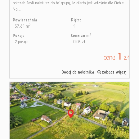
potrzeb. Jeśli należysz do tej grupy, ta oferta jest właśnie dla Ciebie.
Na ...
Powierzchnia
Piętro
2
37,84 m
4
2
Pokoje
Cena za m
2 pokoje
0,03 zł
1
cena
zł
Dodaj do notatnika
zobacz więcej