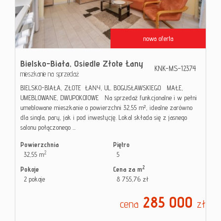
nowa oferta
Bielsko-Biała,
Osiedle Złote Łany
KNK-MS-12374
mieszkanie na sprzedaż
BIELSKO-BIAŁA, ZŁOTE ŁANY, UL. BOGUSŁAWSKIEGO MAŁE,
UMEBLOWANE, DWUPOKOJOWE Na sprzedaż funkcjonalne i w pełni
umeblowane mieszkanie o powierzchni 32,55 m², idealne zarówno
dla singla, pary, jak i pod inwestycję. Lokal składa się z jasnego
salonu połączonego ...
Powierzchnia
Piętro
2
32,55 m
5
2
Pokoje
Cena za m
2 pokoje
8 755,76 zł
285 000
cena
zł