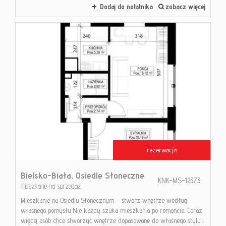
Dodaj do notatnika
zobacz więcej
rezerwacja
Bielsko-Biała,
Osiedle Słoneczne
KNK-MS-12373
mieszkanie na sprzedaż
Mieszkanie na Osiedlu Słonecznym – stwórz wnętrze według
własnego pomysłu Nie każdy szuka mieszkania po remoncie. Coraz
więcej osób chce stworzyć wnętrze dopasowane do własnego stylu i