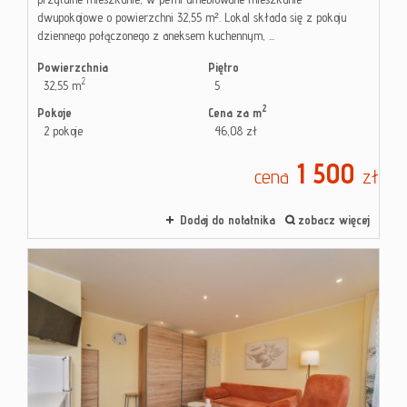
dwupokojowe o powierzchni 32,55 m². Lokal składa się z pokoju
dziennego połączonego z aneksem kuchennym, ...
Powierzchnia
Piętro
2
32,55 m
5
2
Pokoje
Cena za m
2 pokoje
46,08 zł
1 500
cena
zł
Dodaj do notatnika
zobacz więcej