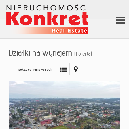
Stron
Działki na wynajem
(1 oferta)
główn
pokaż od najnowszych
O firm
Ofert
Kredy