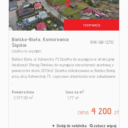
Kontak
rezerwacja
Blog
Bielsko-Biała,
Komorowice
KNK-GW-12292
Śląskie
działka na wynajem
Bielsko-Biała, ul. Katowicka 73 Działka do wynajęcia w atrakcyjnej
lokalizacji! Oferuję Państwu do wynajęcia nieruchomość gruntową o
powierzchni około 2370m2. Działka zlokalizowana w Bielsku-Białej,
przy ulicy Katowickiej 73, częściowo utwardzona oraz zabudowana
...
2
Powierzchnia
Cena za m
2
2 377,00 m
1,77 zł
4 200
cena
zł
Dodaj do notatnika
zobacz więcej