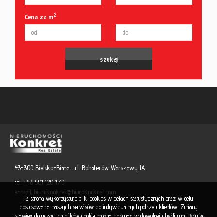
2
Cena za m
43-300 Bielsko-Biała , ul. Bohaterów Warszawy 1A
tel. +48 501 120 170
e-mail:
biurokonkret@biurokonkret.com
Ta strona wykorzystuje pliki cookies w celach statystycznych oraz w celu
dostosowania naszych serwisów do indywidualnych potrzeb klientów. Zmiany
ustawień dotyczących plików cookie można dokonać w dowolnej chwili modyfikując