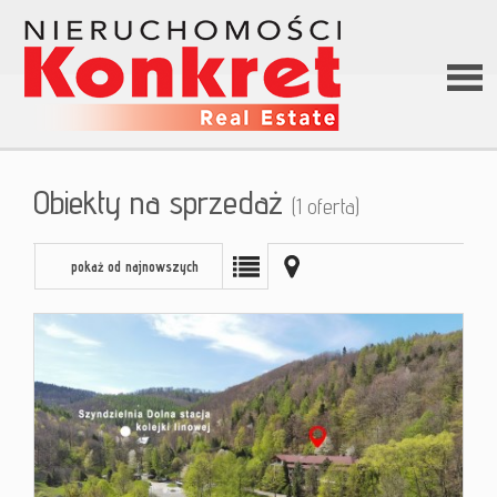
Stron
Obiekty na sprzedaż
(1 oferta)
główn
pokaż od najnowszych
O firm
Ofert
Kredy