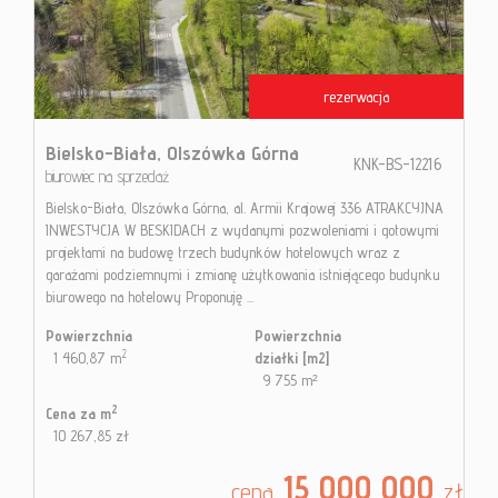
Kontak
rezerwacja
Blog
Bielsko-Biała,
Olszówka Górna
KNK-BS-12216
biurowiec na sprzedaż
Bielsko-Biała, Olszówka Górna, al. Armii Krajowej 336 ATRAKCYJNA
INWESTYCJA W BESKIDACH z wydanymi pozwoleniami i gotowymi
projektami na budowę trzech budynków hotelowych wraz z
garażami podziemnymi i zmianę użytkowania istniejącego budynku
biurowego na hotelowy Proponuję ...
Powierzchnia
Powierzchnia
2
1 460,87 m
działki [m2]
9 755 m²
2
Cena za m
10 267,85 zł
15 000 000
cena
zł