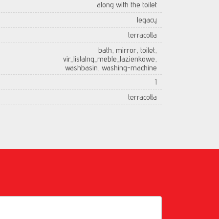
along with the toilet
legacy
terracotta
bath, mirror, toilet,
vir_listalng_meble_lazienkowe,
washbasin, washing-machine
1
terracotta