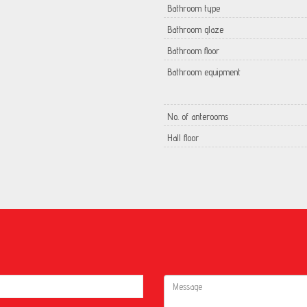
Bathroom type
Bathroom glaze
Bathroom floor
Bathroom equipment
No. of anterooms
Hall floor