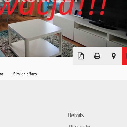
Leaflet
|
© MapTiler
©
OpenStreetMap
tor
Similar offers
Details
Offer's symbol