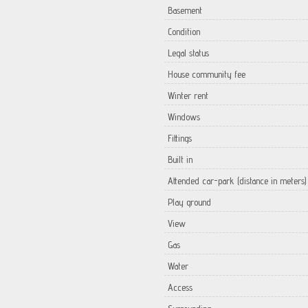
Basement
Condition
Legal status
House community fee
Winter rent
Windows
Fittings
Built in
Attended car-park (distance in meters)
Play ground
View
Gas
Water
Access