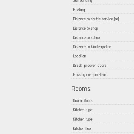
Surrounding
Heating
Distance to shuttle service [m]
Distance to shop
Distance to school
Distance to kindergarten
Location
Break-prooven doors
Housing co-operative
Rooms
Rooms floors
Kitchen type
Kitchen type
Kitchen floor