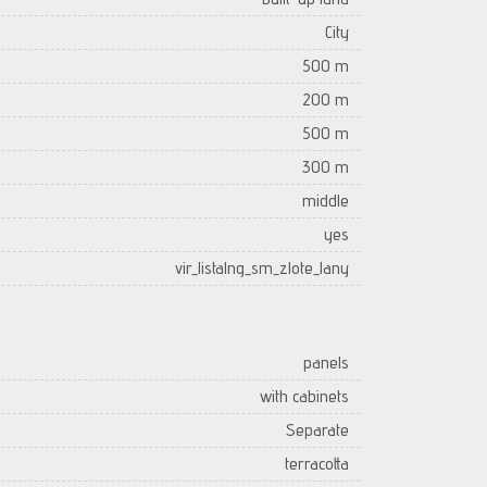
City
500 m
200 m
500 m
300 m
middle
yes
vir_listalng_sm_zlote_lany
panels
with cabinets
Separate
terracotta