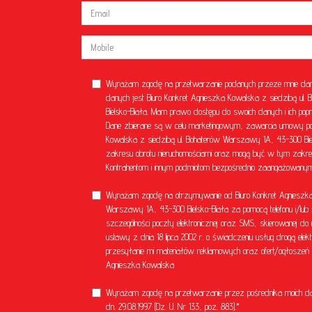
Wyrażam zgodę na przetwarzanie podanych przeze mnie dan
danych jest Biuro Konkret Agnieszka Kowalska z siedzibą u
Bielsko-Biała. Mam prawo dostępu do swoich danych i ich popr
Dane zbierane są w celu marketingowym, zawarcia umowy poś
Kowalska z siedzibą ul. Bohaterów Warszawy 1A, 43-300 Bielsk
zakresu obrotu nieruchomościami oraz mogą być w tym zakre
Kontrahentom i innym podmiotom bezpośrednio zaangażowanym 
Wyrażam zgodę na otrzymywanie od Biuro Konkret Agnieszka 
Warszawy 1A, 43-300 Bielsko-Biała za pomocą telefonu i/lub 
szczególności poczty elektronicznej oraz SMS, skierowanej do 
ustawy z dnia 18 lipca 2002 r. o świadczeniu usług drogą el
przesyłanie mi materiałów reklamowych oraz ofert/ogłoszeń ni
Agnieszka Kowalska
Wyrażam zgodę na przetwarzanie przez pośrednika moich d
dn. 29.08.1997 (Dz. U. Nr 133, poz. 883).*