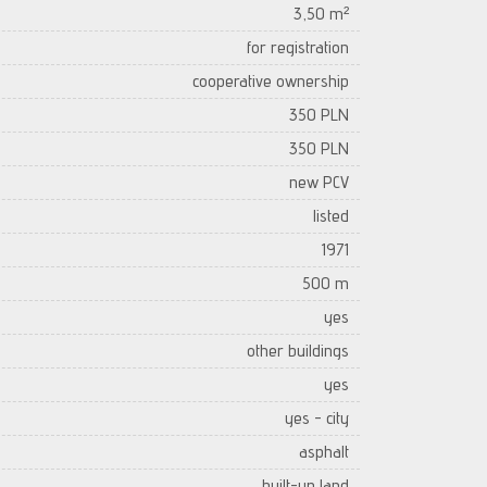
3,50 m²
for registration
cooperative ownership
350 PLN
350 PLN
new PCV
listed
1971
500 m
yes
other buildings
yes
yes - city
asphalt
built-up land