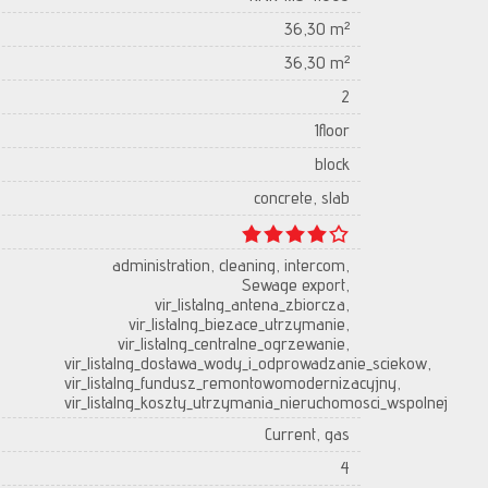
36,30 m²
36,30 m²
2
1floor
block
concrete, slab
administration, cleaning, intercom,
Sewage export,
vir_listalng_antena_zbiorcza,
vir_listalng_biezace_utrzymanie,
vir_listalng_centralne_ogrzewanie,
vir_listalng_dostawa_wody_i_odprowadzanie_sciekow,
vir_listalng_fundusz_remontowomodernizacyjny,
vir_listalng_koszty_utrzymania_nieruchomosci_wspolnej
Current, gas
4