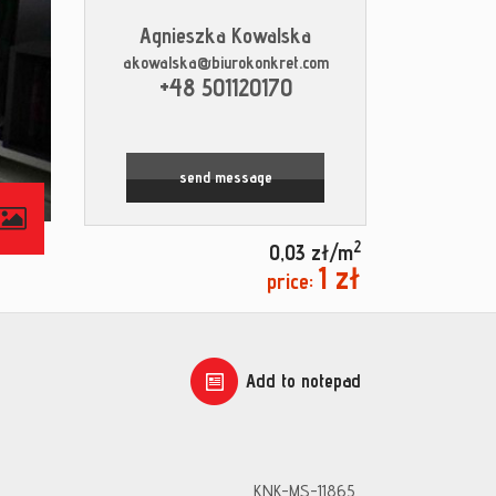
Agnieszka Kowalska
akowalska@biurokonkret.com
+48 501120170
send message
contributors
2
0,03 zł/m
1 zł
price:
Add to notepad
KNK-MS-11865