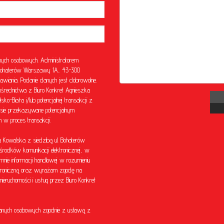
ych osobowych. Administratorem
l. Bohaterów Warszawy 1A, 43-300
awiania. Podanie danych jest dobrowolne.
rednictwa z Biuro Konkret Agnieszka
o-Biała i/lub potencjalnej transakcji z
sie przekazywane potencjalnym
w proces transakcji.
Kowalska z siedzibą ul. Bohaterów
środków komunikacji elektronicznej, w
mnie informacji handlowej w rozumieniu
ektroniczną oraz wyrażam zgodę na
eruchomości i usług przez Biuro Konkret
anych osobowych zgodnie z ustawą z