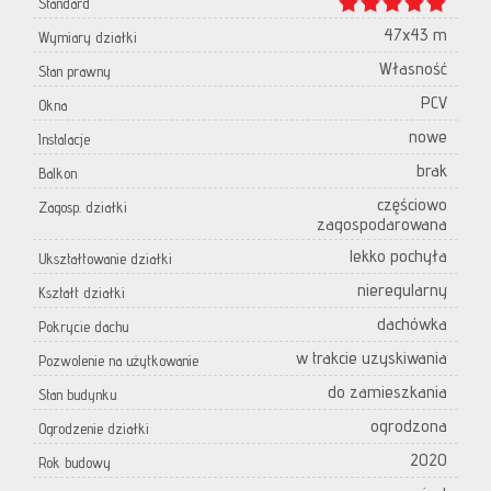
Standard
47x43 m
Wymiary działki
Własność
Stan prawny
PCV
Okna
nowe
Instalacje
brak
Balkon
częściowo
Zagosp. działki
zagospodarowana
lekko pochyła
Ukształtowanie działki
nieregularny
Kształt działki
dachówka
Pokrycie dachu
w trakcie uzyskiwania
Pozwolenie na użytkowanie
do zamieszkania
Stan budynku
ogrodzona
Ogrodzenie działki
2020
Rok budowy