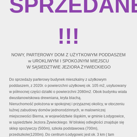
SPRZEDAN
!!!
NOWY, PARTEROWY DOM Z UŻYTKOWYM PODDASZEM
w UROKLIWYM I SPOKOJNYM MIEJSCU
W SĄSIEDZTWIE JEZIORA ŻYWIECKIEGO
Do sprzedaży parterowy budynek mieszkalny z użytkowym
poddaszem, z 2020r. o powierzchni użytkowej ok. 105 m2, usytuowany
w północnej części działki o powierzchni 2080m2. Obok budynku wiata
dwustanowiskowa drewniana, kryta blachą.
Nieruchomość położona w spokojnej i przyjaznej okolicy, w otoczeniu
luźnej zabudowy domów jednorodzinnych, w malowniczej
miejscowości Bierna, w województwie śląskim, w gminie Łodygowice,
w sąsiedztwie Jeziora Żywieckiego. W bliskiej odległości znajduje się
sklep spożywczy (500m), szkoła podstawowa (700m),
przedszkole(1200m). Do centrum Łodygowic jest ok. 3 km ( tam