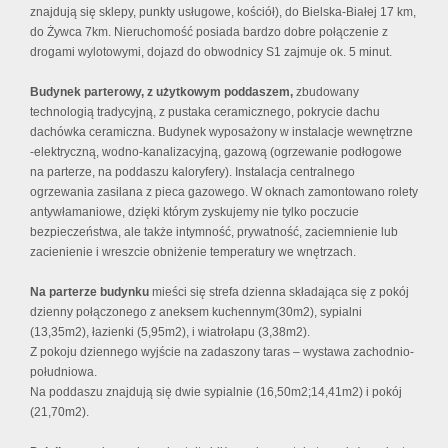
znajdują się sklepy, punkty usługowe, kościół), do Bielska-Białej 17 km,
do Żywca 7km. Nieruchomość posiada bardzo dobre połączenie z
drogami wylotowymi, dojazd do obwodnicy S1 zajmuje ok. 5 minut.
Budynek parterowy, z użytkowym poddaszem,
zbudowany
technologią tradycyjną, z pustaka ceramicznego, pokrycie dachu
dachówka ceramiczna. Budynek wyposażony w instalacje wewnętrzne
-elektryczną, wodno-kanalizacyjną, gazową (ogrzewanie podłogowe
na parterze, na poddaszu kaloryfery). Instalacja centralnego
ogrzewania zasilana z pieca gazowego. W oknach zamontowano rolety
antywłamaniowe, dzięki którym zyskujemy nie tylko poczucie
bezpieczeństwa, ale także intymność, prywatność, zaciemnienie lub
zacienienie i wreszcie obniżenie temperatury we wnętrzach.
Na parterze budynku
mieści się strefa dzienna składająca się z pokój
dzienny połączonego z aneksem kuchennym(30m2), sypialni
(13,35m2), łazienki (5,95m2), i wiatrołapu (3,38m2).
Z pokoju dziennego wyjście na zadaszony taras – wystawa zachodnio-
południowa.
Na poddaszu znajdują się dwie sypialnie (16,50m2;14,41m2) i pokój
(21,70m2).