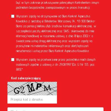
być w tym zakresie przekazywane potencjalnym Kontrahentom i innym
podmiotom bezpośrednio zaangażowanym w proces transakcji.
Wyrażam zgodę na otrzymywanie od Biuro Konkret Agnieszka
Kowalska z siedzibą ul. Bohaterów Warszawy 1A, 43-300 Bielsko-
Biała za pomocą telefonu i/lub środków komunikacji elektronicznej, w
szczególności poczty elektronicznej oraz SMS, skierowanej do mnie
informacji handlowej w rozumieniu ustawy z dnia 18 lipca 2002 r. o
świadczeniu usług drogą elektroniczną oraz wyrażam zgodę na
przesyłanie mi materiałów reklamowych oraz ofert/ogłoszeń
nieruchomości i usług przez Biuro Konkret Agnieszka Kowalska
Wyrażam zgodę na przetwarzanie przez pośrednika moich danych
osobowych zgodnie z ustawą z dn. 29.08.1997 (Dz. U. Nr 133, poz.
883).*
Kod zabezpieczający