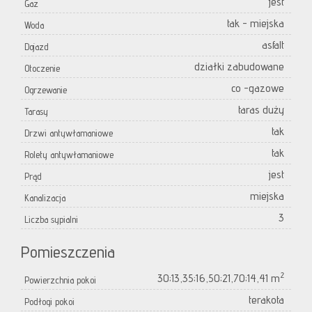
jest
Gaz
tak - miejska
Woda
asfalt
Dojazd
działki zabudowane
Otoczenie
co -gazowe
Ogrzewanie
taras duży
Tarasy
tak
Drzwi antywłamaniowe
tak
Rolety antywłamaniowe
jest
Prąd
miejska
Kanalizacja
3
Liczba sypialni
Pomieszczenia
2
30;13,35;16,50;21,70;14,41 m
Powierzchnia pokoi
terakota
Podłogi pokoi