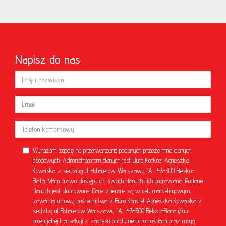
Napisz do nas
Wyrażam zgodę na przetwarzanie podanych przeze mnie danych
osobowych. Administratorem danych jest Biuro Konkret Agnieszka
Kowalska z siedzibą ul. Bohaterów Warszawy 1A, 43-300 Bielsko-
Biała. Mam prawo dostępu do swoich danych i ich poprawiania. Podanie
danych jest dobrowolne. Dane zbierane są w celu marketingowym,
zawarcia umowy pośrednictwa z Biuro Konkret Agnieszka Kowalska z
siedzibą ul. Bohaterów Warszawy 1A, 43-300 Bielsko-Biała i/lub
potencjalnej transakcji z zakresu obrotu nieruchomościami oraz mogą