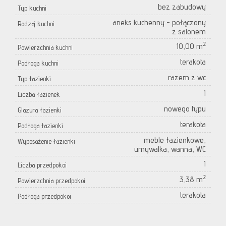
bez zabudowy
Typ kuchni
aneks kuchenny - połączony
Rodzaj kuchni
z salonem
2
10,00 m
Powierzchnia kuchni
terakota
Podłoga kuchni
razem z wc
Typ łazienki
1
Liczba łazienek
nowego typu
Glazura łazienki
terakota
Podłoga łazienki
meble łazienkowe,
Wyposażenie łazienki
umywalka, wanna, WC
1
Liczba przedpokoi
2
3,38 m
Powierzchnia przedpokoi
terakota
Podłoga przedpokoi