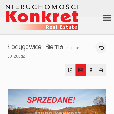
Stron
Łodygowice,
Bierna
Dom na
główn
sprzedaż
O firm
+
Ofert
−
Kredy