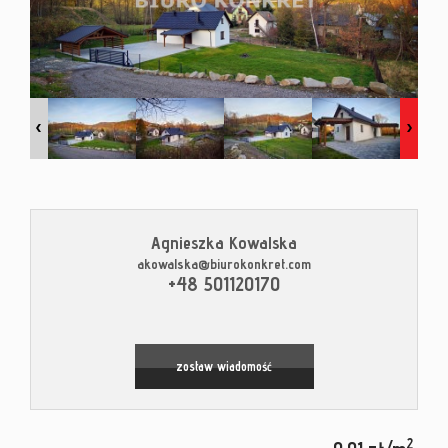
Kontak
Blog
Agnieszka Kowalska
akowalska@biurokonkret.com
Leaflet
|
© MapTiler
©
OpenStreetMap
contributors
+48 501120170
zostaw wiadomość
2