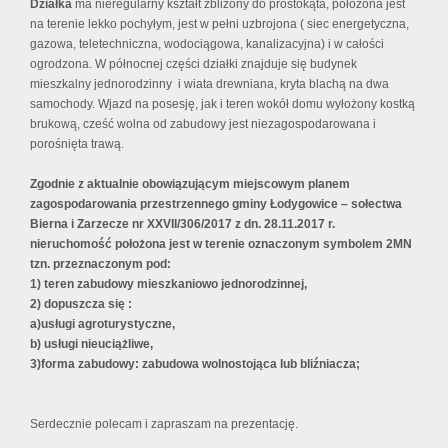
Działka
ma nieregularny kształt zbliżony do prostokąta, położona jest
na terenie lekko pochyłym, jest w pełni uzbrojona ( siec energetyczna,
gazowa, teletechniczna, wodociągowa, kanalizacyjna) i w całości
ogrodzona. W północnej części działki znajduje się budynek
mieszkalny jednorodzinny i wiata drewniana, kryta blachą na dwa
samochody. Wjazd na posesję, jak i teren wokół domu wyłożony kostką
brukową, cześć wolna od zabudowy jest niezagospodarowana i
porośnięta trawą.
Zgodnie z aktualnie obowiązującym miejscowym planem
zagospodarowania przestrzennego gminy Łodygowice – sołectwa
Bierna i Zarzecze nr XXVII/306/2017 z dn. 28.11.2017 r.
nieruchomość położona jest w terenie oznaczonym symbolem 2MN
tzn. przeznaczonym pod:
1)
teren zabudowy mieszkaniowo jednorodzinnej,
2) dopuszcza się :
a)usługi agroturystyczne,
b) usługi nieuciążliwe,
3)forma zabudowy: zabudowa wolnostojąca lub bliźniacza;
Serdecznie polecam i zapraszam na prezentację.