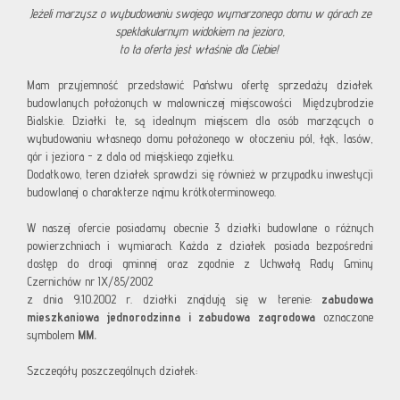
Jeżeli marzysz o wybudowaniu swojego wymarzonego domu w górach ze
spektakularnym widokiem na jezioro,
to ta oferta jest właśnie dla Ciebie!
Mam przyjemność przedstawić Państwu ofertę sprzedaży działek
budowlanych położonych w malowniczej miejscowości Międzybrodzie
Bialskie. Działki te, są idealnym miejscem dla osób marzących o
wybudowaniu własnego domu położonego w otoczeniu pól, łąk, lasów,
gór i jeziora - z dala od miejskiego zgiełku.
Dodatkowo, teren działek sprawdzi się również w przypadku inwestycji
budowlanej o charakterze najmu krótkoterminowego.
W naszej ofercie posiadamy obecnie 3 działki budowlane o różnych
powierzchniach i wymiarach. Każda z działek posiada bezpośredni
dostęp do drogi gminnej oraz zgodnie z Uchwałą Rady Gminy
Czernichów nr IX/85/2002
z dnia 9.10.2002 r. działki znajdują się w terenie:
zabudowa
mieszkaniowa jednorodzinna i zabudowa zagrodowa
oznaczone
symbolem
MM.
Szczegóły poszczególnych działek: