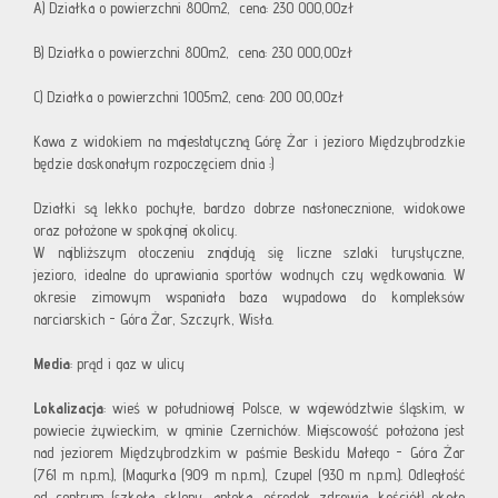
A) Działka o powierzchni 800m2, cena: 230 000,00zł
B) Działka o powierzchni 800m2, cena: 230 000,00zł
C) Działka o powierzchni 1005m2, cena: 200 00,00zł
Kawa z widokiem na majestatyczną Górę Żar i jezioro Międzybrodzkie
będzie doskonałym rozpoczęciem dnia :)
Działki są lekko pochyłe, bardzo dobrze nasłonecznione, widokowe
oraz położone w spokojnej okolicy.
W najbliższym otoczeniu znajdują się liczne szlaki turystyczne,
jezioro, idealne do uprawiania sportów wodnych czy wędkowania. W
okresie zimowym wspaniała baza wypadowa do kompleksów
narciarskich - Góra Żar, Szczyrk, Wisła.
Media
: prąd i gaz w ulicy
Lokalizacja
:
wieś w południowej Polsce, w województwie śląskim, w
powiecie żywieckim, w gminie Czernichów. Miejscowość położona jest
nad jeziorem Międzybrodzkim w paśmie Beskidu Małego - Góra Żar
(761 m n.p.m.), (Magurka (909 m n.p.m.), Czupel (930 m n.p.m.).
Odległość
od centrum (szkoła, sklepy, apteka, ośrodek zdrowia, kościół) około