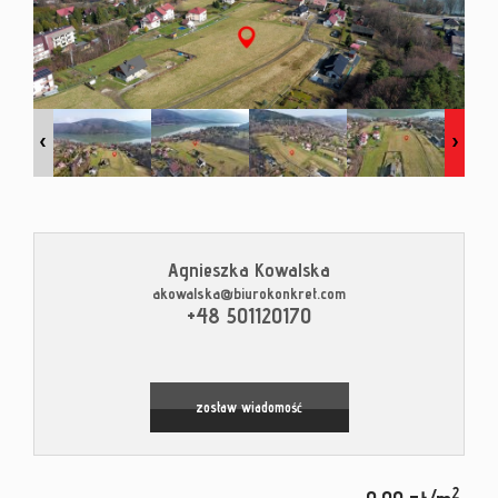
Kontak
Blog
Agnieszka Kowalska
akowalska@biurokonkret.com
Leaflet
|
© MapTiler
©
OpenStreetMap
contributors
+48 501120170
zostaw wiadomość
2