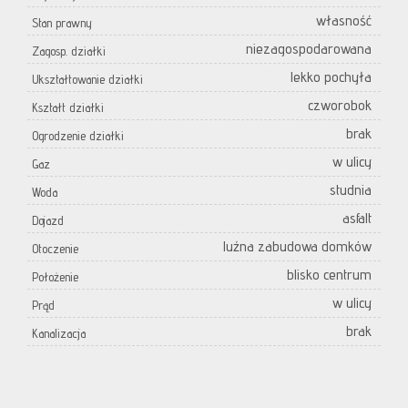
własność
Stan prawny
niezagospodarowana
Zagosp. działki
lekko pochyła
Ukształtowanie działki
czworobok
Kształt działki
brak
Ogrodzenie działki
w ulicy
Gaz
studnia
Woda
asfalt
Dojazd
luźna zabudowa domków
Otoczenie
blisko centrum
Położenie
w ulicy
Prąd
brak
Kanalizacja