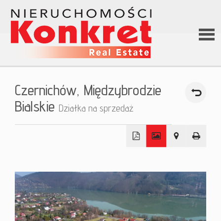
Stron
Czernichów,
Międzybrodzie
główn
Bialskie
Działka na sprzedaż
O firm
+
Ofert
−
Kredy