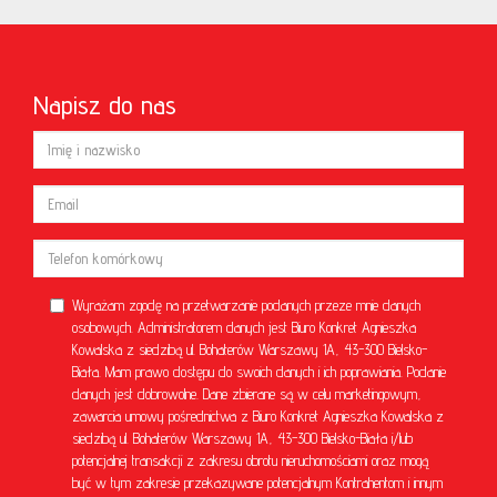
Napisz do nas
Wyrażam zgodę na przetwarzanie podanych przeze mnie danych
osobowych. Administratorem danych jest Biuro Konkret Agnieszka
Kowalska z siedzibą ul. Bohaterów Warszawy 1A, 43-300 Bielsko-
Biała. Mam prawo dostępu do swoich danych i ich poprawiania. Podanie
danych jest dobrowolne. Dane zbierane są w celu marketingowym,
zawarcia umowy pośrednictwa z Biuro Konkret Agnieszka Kowalska z
siedzibą ul. Bohaterów Warszawy 1A, 43-300 Bielsko-Biała i/lub
potencjalnej transakcji z zakresu obrotu nieruchomościami oraz mogą
być w tym zakresie przekazywane potencjalnym Kontrahentom i innym