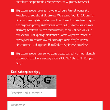
podmiotom bezpośrednio zaangażowanym w proces transakcji.
Wyrażam zgodę na otrzymywanie od Biuro Konkret Agnieszka
Kowalska z siedzibą ul. Bohaterów Warszawy 1A, 43-300 Bielsko-
Biała za pomocą telefonu i/lub środków komunikacji elektronicznej, w
szczególności poczty elektronicznej oraz SMS, skierowanej do mnie
informacji handlowej w rozumieniu ustawy z dnia 18 lipca 2002 r. o
świadczeniu usług drogą elektroniczną oraz wyrażam zgodę na
przesyłanie mi materiałów reklamowych oraz ofert/ogłoszeń
nieruchomości i usług przez Biuro Konkret Agnieszka Kowalska
Wyrażam zgodę na przetwarzanie przez pośrednika moich danych
osobowych zgodnie z ustawą z dn. 29.08.1997 (Dz. U. Nr 133, poz.
883).*
Kod zabezpieczający