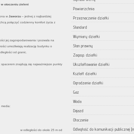
w otoczeniu zieleni
Powierzchnia
żona w
Jaworzu
– jednej z najbardziej
Przeznaczenie działki
e chcą połączyć codzienny komfort życia z
Standard
Wymiary działki
wości jej zagospodarowania i pozwala na
Stan prawny
ści umożliwiają realizację budynku o
ległości od granic.
Zagosp. działki
Ukształtowanie działki
t spacerem znajdują się najważniejsze punkty
Kształt działki
Ogrodzenie działki
Gaz
Woda
e media:
Dojazd
Otoczenie
Odległość do komunikacji publicznej [
i do około 25 m od