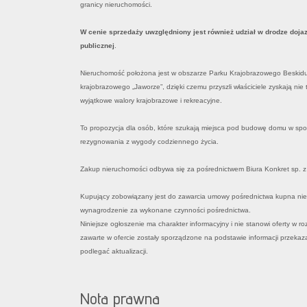
granicy nieruchomości.
W cenie sprzedaży uwzględniony jest również udział w drodze doja
publicznej
.
Nieruchomość położona jest w obszarze Parku Krajobrazowego Beskidu 
krajobrazowego „Jaworze”, dzięki czemu przyszli właściciele zyskają nie 
wyjątkowe walory krajobrazowe i rekreacyjne.
To propozycja dla osób, które szukają miejsca pod budowę domu w spokoj
rezygnowania z wygody codziennego życia.
Zakup nieruchomości odbywa się za pośrednictwem Biura Konkret sp. z
Kupujący zobowiązany jest do zawarcia umowy pośrednictwa kupna nie
wynagrodzenie za wykonane czynności pośrednictwa.
Niniejsze ogłoszenie ma charakter informacyjny i nie stanowi oferty w 
zawarte w ofercie zostały sporządzone na podstawie informacji przekaz
podlegać aktualizacji.
Nota prawna