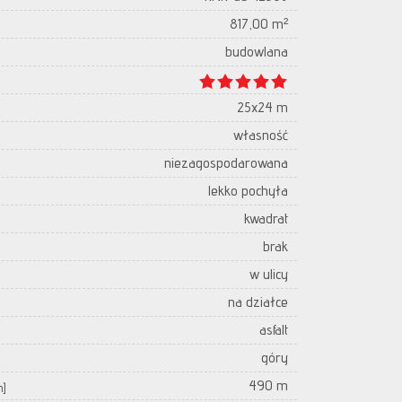
817,00 m²
budowlana
25x24 m
własność
niezagospodarowana
lekko pochyła
kwadrat
brak
w ulicy
na działce
asfalt
góry
490 m
m]