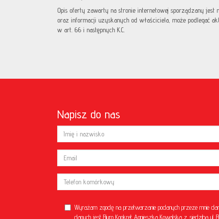
Opis oferty zawarty na stronie internetowej sporządzany jest
oraz informacji uzyskanych od właściciela, może podlegać aktua
w art. 66 i następnych K.C.
Napisz do nas
Wyrażam zgodę na przetwarzanie podanych przeze mnie dan
danych jest Biuro Konkret Agnieszka Kowalska z siedzibą u