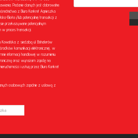
awiania. Podanie danych jest dobrowolne.
rednictwa z Biuro Konkret Agnieszka
o-Biała i/lub potencjalnej transakcji z
sie przekazywane potencjalnym
w proces transakcji.
Kowalska z siedzibą ul. Bohaterów
środków komunikacji elektronicznej, w
mnie informacji handlowej w rozumieniu
ektroniczną oraz wyrażam zgodę na
eruchomości i usług przez Biuro Konkret
anych osobowych zgodnie z ustawą z