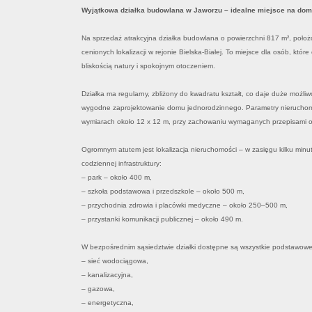
Wyjątkowa działka budowlana w Jaworzu – idealne miejsce na dom 
Na sprzedaż atrakcyjna działka budowlana o powierzchni 817 m², poło
cenionych lokalizacji w rejonie Bielska-Białej. To miejsce dla osób, któr
bliskością natury i spokojnym otoczeniem.
Działka ma regularny, zbliżony do kwadratu kształt, co daje duże możli
wygodne zaprojektowanie domu jednorodzinnego. Parametry nieruchomo
wymiarach około 12 x 12 m, przy zachowaniu wymaganych przepisami od
Ogromnym atutem jest lokalizacja nieruchomości – w zasięgu kilku minu
codziennej infrastruktury:
– park – około 400 m,
– szkoła podstawowa i przedszkole – około 500 m,
– przychodnia zdrowia i placówki medyczne – około 250–500 m,
– przystanki komunikacji publicznej – około 490 m.
W bezpośrednim sąsiedztwie działki dostępne są wszystkie podstawow
– sieć wodociągowa,
– kanalizacyjna,
– gazowa,
– energetyczna, w odległośc