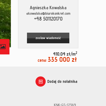
Agnieszka Kowalska
akowalska@biurokonkret.com
+48 501120170
zostaw wiadomość
2
410,04 zł/m
335 000 zł
cena:
Dodaj do notatnika
KNK-GS-12369