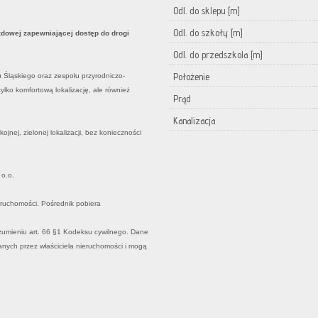
Odl. do sklepu [m]
Odl. do szkoły [m]
zdowej zapewniającej dostęp do drogi
Odl. do przedszkola [m]
Położenie
Śląskiego oraz zespołu przyrodniczo-
tylko komfortową lokalizację, ale również
Prąd
Kanalizacja
nej, zielonej lokalizacji, bez konieczności
 o.o.
ruchomości. Pośrednik pobiera
rozumieniu art. 66 §1 Kodeksu cywilnego. Dane
anych przez właściciela nieruchomości i mogą