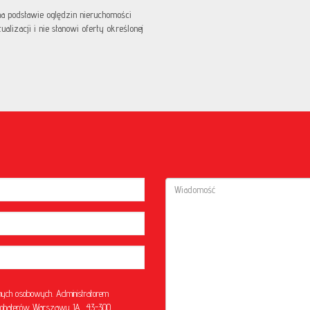
 na podstawie oględzin nieruchomości
lizacji i nie stanowi oferty określonej
ych osobowych. Administratorem
l. Bohaterów Warszawy 1A, 43-300