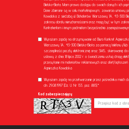
Bielsko-Biała. Mam prawo dostępu do swoich danych i ich popr
Dane zbierane są w celu marketingowym, zawarcia umowy poś
Kowalska z siedzibą ul. Bohaterów Warszawy 1A, 43-300 Bielsk
zakresu obrotu nieruchomościami oraz mogą być w tym zakre
Kontrahentom i innym podmiotom bezpośrednio zaangażowanym 
Wyrażam zgodę na otrzymywanie od Biuro Konkret Agnieszka 
Warszawy 1A, 43-300 Bielsko-Biała za pomocą telefonu i/lub 
szczególności poczty elektronicznej oraz SMS, skierowanej do 
ustawy z dnia 18 lipca 2002 r. o świadczeniu usług drogą el
przesyłanie mi materiałów reklamowych oraz ofert/ogłoszeń ni
Agnieszka Kowalska
Wyrażam zgodę na przetwarzanie przez pośrednika moich d
dn. 29.08.1997 (Dz. U. Nr 133, poz. 883).*
Kod zabezpieczający