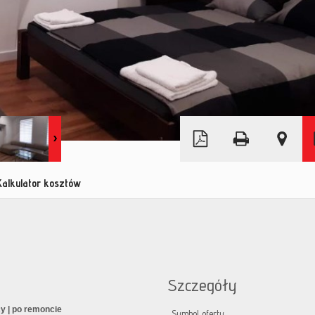
Leaflet
|
© MapTiler
©
OpenStreetMap
Kalkulator kosztów
Szczegóły
cy | po remoncie
Symbol oferty