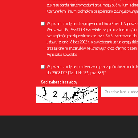
zakresu obrotu nieruchomościami oraz mogą być w tym zakre
Kontrahentom i innym podmiotom bezpośrednio zaangażowanym 
Wyrażam zgodę na otrzymywanie od Biuro Konkret Agnieszka 
Warszawy 1A, 43-300 Bielsko-Biała za pomocą telefonu i/lub 
szczególności poczty elektronicznej oraz SMS, skierowanej do 
ustawy z dnia 18 lipca 2002 r. o świadczeniu usług drogą el
przesyłanie mi materiałów reklamowych oraz ofert/ogłoszeń ni
Agnieszka Kowalska
Wyrażam zgodę na przetwarzanie przez pośrednika moich d
dn. 29.08.1997 (Dz. U. Nr 133, poz. 883).*
Kod zabezpieczający