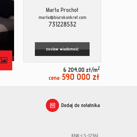
Marta Prochot
marta@biurokonkret.com
731228532
zostaw wiadomość
contributors
2
6 204,00 zł/m
590 000 zł
cena:
Dodaj do notatnika
KNK-LS-12361