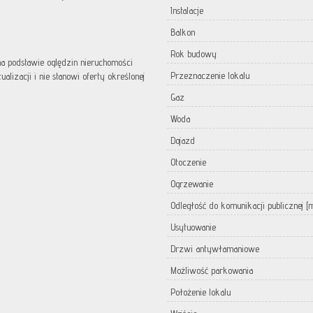
Instalacje
Balkon
Rok budowy
 na podstawie oględzin nieruchomości
Przeznaczenie lokalu
lizacji i nie stanowi oferty określonej
Gaz
Woda
Dojazd
Otoczenie
Ogrzewanie
Odległość do komunikacji publicznej [
Usytuowanie
Drzwi antywłamaniowe
Możliwość parkowania
Położenie lokalu