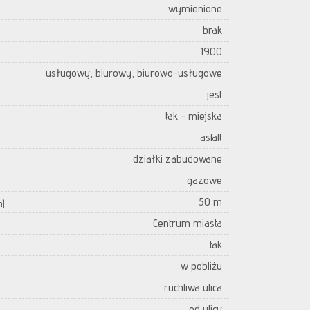
wymienione
brak
1900
usługowy, biurowy, biurowo-usługowe
jest
tak - miejska
asfalt
działki zabudowane
gazowe
50 m
m]
Centrum miasta
tak
w pobliżu
ruchliwa ulica
od ulicy