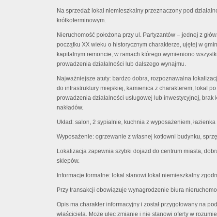
Na sprzedaż lokal niemieszkalny przeznaczony pod działaln
krótkoterminowym.
Nieruchomość położona przy ul. Partyzantów – jednej z główn
początku XX wieku o historycznym charakterze, ujętej w gmin
kapitalnym remoncie, w ramach którego wymieniono wszystki
prowadzenia działalności lub dalszego wynajmu.
Najważniejsze atuty: bardzo dobra, rozpoznawalna lokalizac
do infrastruktury miejskiej, kamienica z charakterem, lokal 
prowadzenia działalności usługowej lub inwestycyjnej, bra
nakładów.
Układ: salon, 2 sypialnie, kuchnia z wyposażeniem, łazienka
Wyposażenie: ogrzewanie z własnej kotłowni budynku, sprz
Lokalizacja zapewnia szybki dojazd do centrum miasta, dobr
sklepów.
Informacje formalne: lokal stanowi lokal niemieszkalny zgodn
Przy transakcji obowiązuje wynagrodzenie biura nieruchomo
Opis ma charakter informacyjny i został przygotowany na p
właściciela. Może ulec zmianie i nie stanowi oferty w rozumi