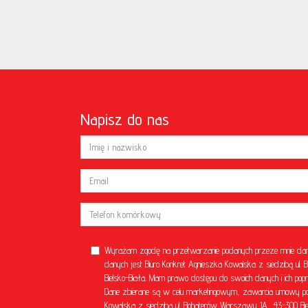
Napisz do nas
Wyrażam zgodę na przetwarzanie podanych przeze mnie dan
danych jest Biuro Konkret Agnieszka Kowalska z siedzibą u
Bielsko-Biała. Mam prawo dostępu do swoich danych i ich popr
Dane zbierane są w celu marketingowym, zawarcia umowy poś
Kowalska z siedzibą ul. Bohaterów Warszawy 1A, 43-300 Bielsk