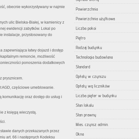
ość, obecnie wykorzystywany w najmie
Powierzchnia
Powierzchnia użytkowa
ych ulic Bielska-Białej, w kamienicy z
Liczba pokoi
nej ewidencji zabytków. Lokal po
e instalacje, przystosowany do
Piętro
Rodzaj budynku
ja zapewniająca łatwy dojazd i dostęp
po kapitalnym remoncie, możliwość
Technologia budowlana
k konieczności ponoszenia dodatkowych
Standard
Opłaty w czynszu
 z prysznicem.
Opłaty wg liczników
ęt AGD, częściowe umeblowanie.
Liczba pięter w budynku
ą komunikację oraz dostęp do usług i
Stan lokalu
ie z księgą wieczystą.
Stan prawny
ści.
Mies. czynsz admin.
odstawie danych przekazanych przez
Okna
eniu art. 66 i następnych Kodeksu