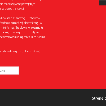
sie przekazywane potencjalnym
w proces transakcji.
Kowalska z siedzibą ul. Bohaterów
środków komunikacji elektronicznej, w
mnie informacji handlowej w rozumieniu
ektroniczną oraz wyrażam zgodę na
eruchomości i usług przez Biuro Konkret
anych osobowych zgodnie z ustawą z
Strona 