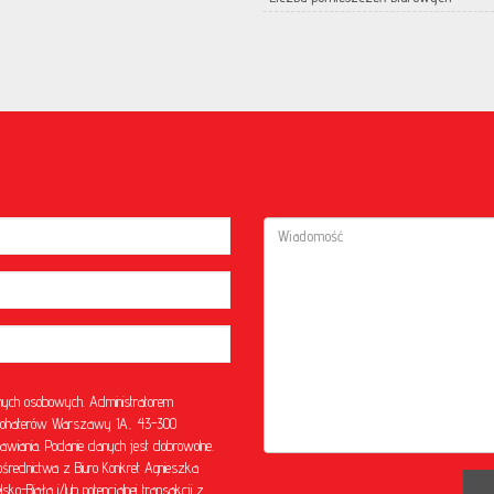
ych osobowych. Administratorem
l. Bohaterów Warszawy 1A, 43-300
awiania. Podanie danych jest dobrowolne.
rednictwa z Biuro Konkret Agnieszka
o-Biała i/lub potencjalnej transakcji z