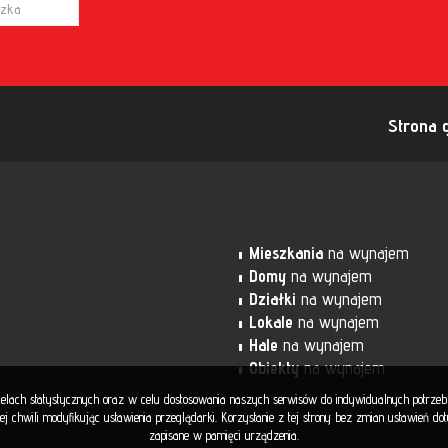
Strona 
Mieszkania
na wynajem
Domy
na wynajem
Działki
na wynajem
Lokale
na wynajem
Hale
na wynajem
Obiekty
na wynajem
 celach statystycznych oraz w celu dostosowania naszych serwisów do indywidualnych potrze
 chwili modyfikując ustawienia przeglądarki. Korzystanie z tej strony bez zmian ustawień d
zapisane w pamięci urządzenia.