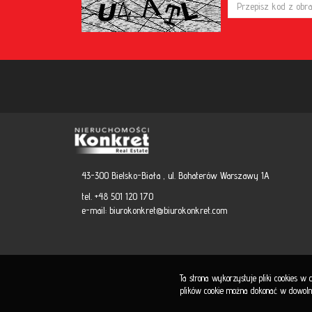
43-300 Bielsko-Biała , ul. Bohaterów Warszawy 1A
tel. +48 501 120 170
e-mail:
biurokonkret@biurokonkret.com
Ta strona wykorzystuje pliki cookies w
plików cookie można dokonać w dowolnej