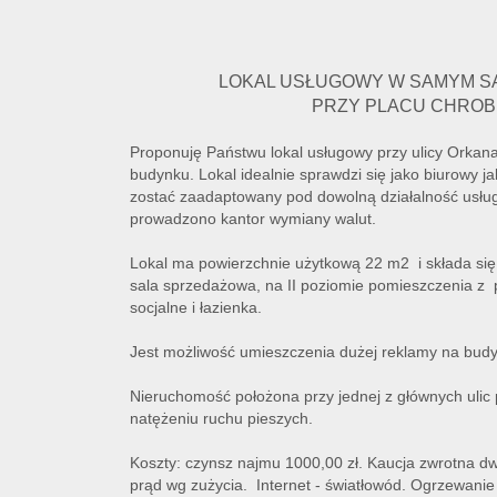
LOKAL USŁUGOWY W SAMYM 
PRZY PLACU CHRO
Proponuję Państwu lokal usługowy przy ulicy Orkan
budynku. Lokal idealnie sprawdzi się jako biurowy
zostać zaadaptowany pod dowolną działalność usług
prowadzono kantor wymiany walut.
Lokal ma powierzchnie użytkową 22 m2 i składa si
sala sprzedażowa, na II poziomie pomieszczenia z 
socjalne i łazienka.
Jest możliwość umieszczenia dużej reklamy na bud
Nieruchomość położona przy jednej z głównych uli
natężeniu ruchu pieszych.
Koszty: czynsz najmu 1000,00 zł. Kaucja zwrotna d
prąd wg zużycia. Internet - światłowód.
Ogrzewanie 