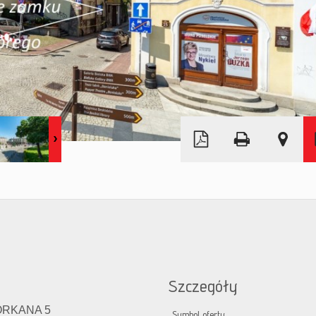
Leaflet
|
© MapTiler
©
OpenStreetMap
Szczegóły
ORKANA 5
Symbol oferty