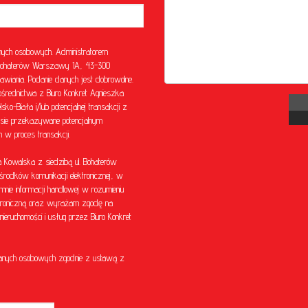
ych osobowych. Administratorem
l. Bohaterów Warszawy 1A, 43-300
awiania. Podanie danych jest dobrowolne.
rednictwa z Biuro Konkret Agnieszka
o-Biała i/lub potencjalnej transakcji z
sie przekazywane potencjalnym
w proces transakcji.
Kowalska z siedzibą ul. Bohaterów
środków komunikacji elektronicznej, w
mnie informacji handlowej w rozumieniu
ektroniczną oraz wyrażam zgodę na
eruchomości i usług przez Biuro Konkret
anych osobowych zgodnie z ustawą z