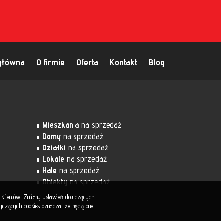
główna
O firmie
Oferta
Kontakt
Blog
Mieszkania
na sprzedaż
Domy
na sprzedaż
Działki
na sprzedaż
Lokale
na sprzedaż
Hale
na sprzedaż
Obiekty
na sprzedaż
b klientów. Zmiany ustawień dotyczących
otyczących cookies oznacza, że będą one