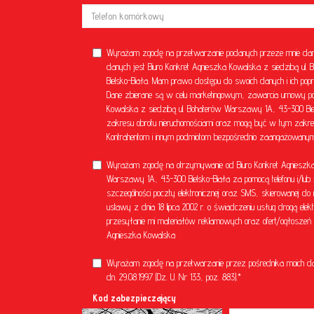
Wyrażam zgodę na przetwarzanie podanych przeze mnie dan
danych jest Biuro Konkret Agnieszka Kowalska z siedzibą u
Bielsko-Biała. Mam prawo dostępu do swoich danych i ich popr
Dane zbierane są w celu marketingowym, zawarcia umowy poś
Kowalska z siedzibą ul. Bohaterów Warszawy 1A, 43-300 Bielsk
zakresu obrotu nieruchomościami oraz mogą być w tym zakre
Kontrahentom i innym podmiotom bezpośrednio zaangażowanym 
Wyrażam zgodę na otrzymywanie od Biuro Konkret Agnieszka 
Warszawy 1A, 43-300 Bielsko-Biała za pomocą telefonu i/lub 
szczególności poczty elektronicznej oraz SMS, skierowanej do 
ustawy z dnia 18 lipca 2002 r. o świadczeniu usług drogą el
przesyłanie mi materiałów reklamowych oraz ofert/ogłoszeń ni
Agnieszka Kowalska
Wyrażam zgodę na przetwarzanie przez pośrednika moich d
dn. 29.08.1997 (Dz. U. Nr 133, poz. 883).*
Kod zabezpieczający