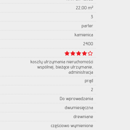
22,00 m²
3
parter
kamienica
2400
koszty utrzymania nieruchomości
wspólnej, bieżące utrzymanie,
administracja
prąd
2
Do wprowadzenia
dwumiesięczna
drewniane
częściowo wymienione