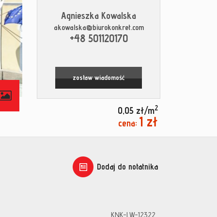
Agnieszka Kowalska
akowalska@biurokonkret.com
+48 501120170
zostaw wiadomość
contributors
2
0,05 zł/m
1 zł
cena:
Dodaj do notatnika
KNK-LW-12322