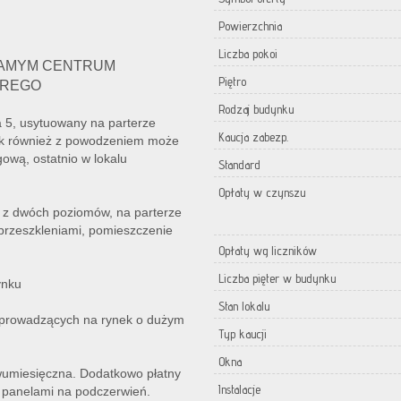
Powierzchnia
Liczba pokoi
SAMYM CENTRUM
Piętro
BREGO
Rodzaj budynku
a 5, usytuowany na parterze
Kaucja zabezp.
 jak również z powodzeniem może
ową, ostatnio w lokalu
Standard
Opłaty w czynszu
ę z dwóch poziomów, na parterze
przeszkleniami, pomieszczenie
Opłaty wg liczników
Liczba pięter w budynku
ynku
Stan lokalu
c prowadzących na rynek o dużym
Typ kaucji
Okna
wumiesięczna. Dodatkowo płatny
Instalacje
panelami na podczerwień.