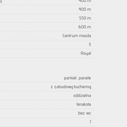
400 m
m]
400 m
550 m
600 m
Centrum miasta
3
Royal
parkiet, panele
z zabudową kuchenną
oddzielna
terakota
bez wc
1