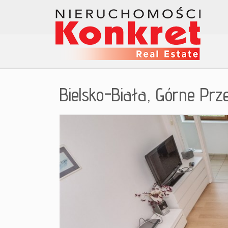
Bielsko-Biała,
Górne Prz
+
−