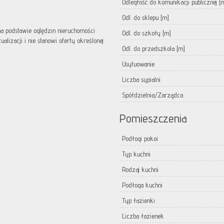
Odległość do komunikacji publicznej [
Odl. do sklepu [m]
 na podstawie oględzin nieruchomości
Odl. do szkoły [m]
lizacji i nie stanowi oferty określonej
Odl. do przedszkola [m]
Usytuowanie
Liczba sypialni
Spółdzielnia/Zarządca
Pomieszczenia
Podłogi pokoi
Typ kuchni
Rodzaj kuchni
Podłoga kuchni
Typ łazienki
Liczba łazienek