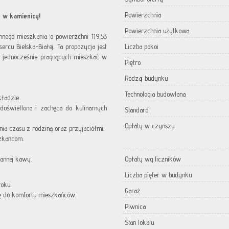
Powierzchnia
e w kamienicy!
Powierzchnia użytkowa
nego mieszkania o powierzchni 119,53
rcu Bielska-Białej. Ta propozycja jest
Liczba pokoi
, a jednocześnie pragnących mieszkać w
Piętro
Rodzaj budynku
Technologia budowlana
ładzie.
doświetlona i zachęca do kulinarnych
Standard
Opłaty w czynszu
ania czasu z rodziną oraz przyjaciółmi.
szkańcom.
rannej kawy.
Opłaty wg liczników
Liczba pięter w budynku
roku.
Garaż
ię do komfortu mieszkańców.
Piwnica
Stan lokalu