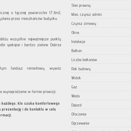
Stan prawny
cznej o łącznej powierzchni 17,8m2,
Mies. czynsz admin.
ystania przez mieszkańców budynku.
Czynsz zimowy
Okna
bliżu wszystkie najważniejsze punkty
Instalacje
edle spokojne i bardzo zielone. Dobrze
Balkon
Liczba balkonów
 tym: fundusz remontowy, wywóz
Rok budowy
Widok
Gaz
wa wynagrodzenie w formie prowizji.
Woda
dla każdego, kto szuka komfortowego
Dojazd
prezentację i do kontaktu w celu
Otoczenie
rmacji.
Ogrzewanie