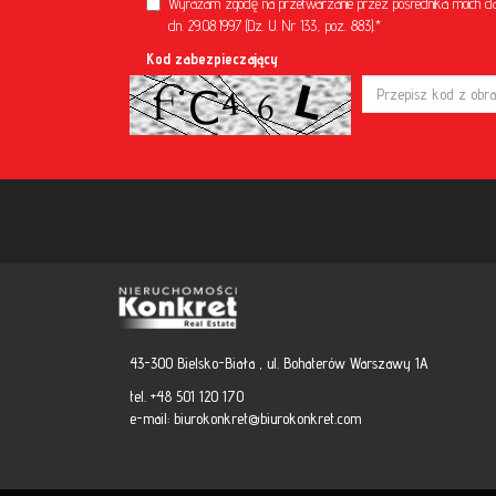
Wyrażam zgodę na przetwarzanie przez pośrednika moich d
dn. 29.08.1997 (Dz. U. Nr 133, poz. 883).*
Kod zabezpieczający
43-300 Bielsko-Biała , ul. Bohaterów Warszawy 1A
tel. +48 501 120 170
e-mail:
biurokonkret@biurokonkret.com