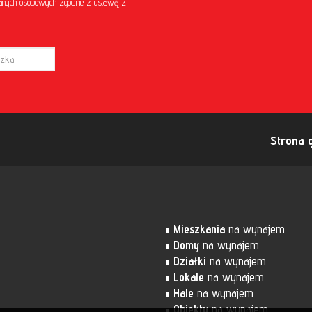
anych osobowych zgodnie z ustawą z
Strona 
Mieszkania
na wynajem
Domy
na wynajem
Działki
na wynajem
Lokale
na wynajem
Hale
na wynajem
Obiekty
na wynajem