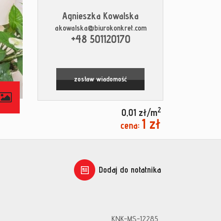
Agnieszka Kowalska
akowalska@biurokonkret.com
+48 501120170
zostaw wiadomość
contributors
2
0,01 zł/m
1 zł
cena:
Dodaj do notatnika
KNK-MS-12285