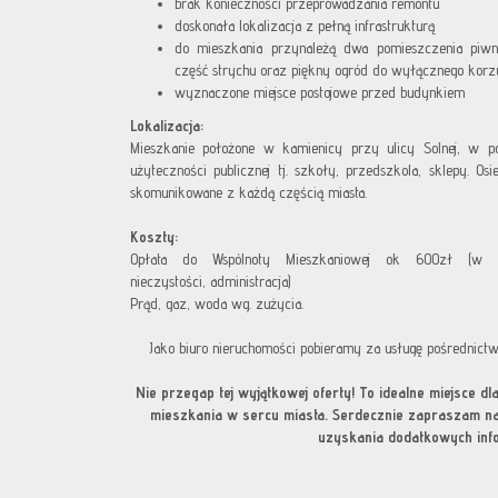
brak konieczności przeprowadzania remontu
doskonała lokalizacja z pełną infrastrukturą
do mieszkania przynależą dwa pomieszczenia piwni
część strychu oraz piękny ogród do wyłącznego korz
wyznaczone miejsce postojowe przed budynkiem
Lokalizacja:
Mieszkanie położone w kamienicy przy ulicy Solnej, w po
użyteczności publicznej tj. szkoły, przedszkola, sklepy. Osi
skomunikowane z każdą częścią miasta.
Koszty:
Opłata do Wspólnoty Mieszkaniowej ok 600zł (w
nieczystości, administracja)
Prąd, gaz, woda wg. zużycia.
Jako biuro nieruchomości pobieramy za usługę pośrednict
Nie przegap tej wyjątkowej oferty! To idealne miejsce 
mieszkania w sercu miasta. Serdecznie zapraszam na 
uzyskania dodatkowych info