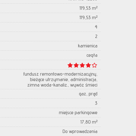
119,53 m²
119,53 m²
4
2
kamienica
cegła
fundusz remontowo-modernizacyjny,
bieżące utrzymanie, administracja,
zimna woda-kanaliz., wywóz śmieci
gaz, prąd
3
miejsce parkingowe
17,80 m²
Do wprowadzenia