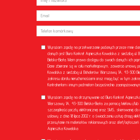
Wyrażam zgodę na przetwarzanie podanych przeze mnie dan
danych jest Biuro Konkret Agnieszka Kowalska z siedzibą u
Bielsko-Biała. Mam prawo dostępu do swoich danych i ich popr
Dane zbierane są w celu marketingowym, zawarcia umowy poś
Kowalska z siedzibą ul. Bohaterów Warszawy 1A, 43-300 Bielsk
zakresu obrotu nieruchomościami oraz mogą być w tym zakre
Kontrahentom i innym podmiotom bezpośrednio zaangażowanym 
Wyrażam zgodę na otrzymywanie od Biuro Konkret Agnieszka 
Warszawy 1A, 43-300 Bielsko-Biała za pomocą telefonu i/lub 
szczególności poczty elektronicznej oraz SMS, skierowanej do 
ustawy z dnia 18 lipca 2002 r. o świadczeniu usług drogą el
przesyłanie mi materiałów reklamowych oraz ofert/ogłoszeń ni
Agnieszka Kowalska