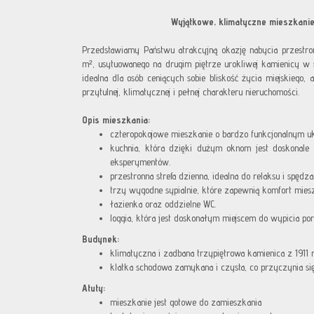
Wyjątkowe, klimatyczne mieszkani
Przedstawiamy Państwu atrakcyjną okazję nabycia przestron
m², usytuowanego na drugim piętrze urokliwej kamienicy w se
idealna dla osób ceniących sobie bliskość życia miejskiego
przytulnej, klimatycznej i pełnej charakteru nieruchomości.
Opis mieszkania:
czteropokojowe mieszkanie o bardzo funkcjonalnym uk
kuchnia, która dzięki dużym oknom jest doskonale 
eksperymentów.
przestronna strefa dzienna, idealna do relaksu i spędz
trzy wygodne sypialnie, które zapewnią komfort mie
łazienka oraz oddzielne WC.
loggia, która jest doskonałym miejscem do wypicia po
Budynek:
klimatyczna i zadbana trzypiętrowa kamienica z 1911 
klatka schodowa zamykana i czysta, co przyczynia s
Atuty:
mieszkanie jest gotowe do zamieszkania