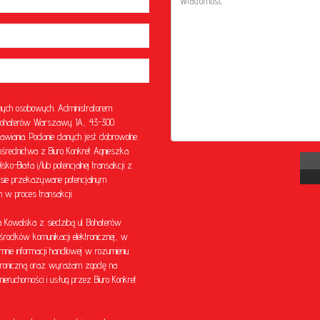
ych osobowych. Administratorem
l. Bohaterów Warszawy 1A, 43-300
awiania. Podanie danych jest dobrowolne.
rednictwa z Biuro Konkret Agnieszka
o-Biała i/lub potencjalnej transakcji z
sie przekazywane potencjalnym
w proces transakcji.
Kowalska z siedzibą ul. Bohaterów
środków komunikacji elektronicznej, w
mnie informacji handlowej w rozumieniu
ektroniczną oraz wyrażam zgodę na
eruchomości i usług przez Biuro Konkret