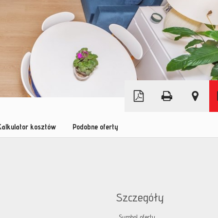
Leaflet
|
© MapTiler
©
OpenStreetMap
Kalkulator kosztów
Podobne oferty
Szczegóły
Symbol oferty