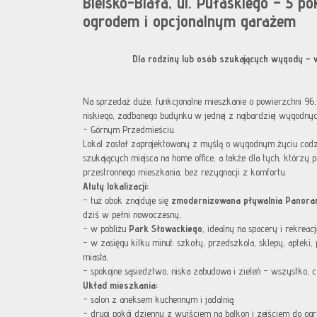
Bielsko-Biała, ul. Pułaskiego – 5 po
ogrodem i opcjonalnym garażem
Dla rodziny lub osób szukających wygody – 
Na sprzedaż duże, funkcjonalne mieszkanie o powierzchni 96
niskiego, zadbanego budynku w jednej z najbardziej wygodnych 
– Górnym Przedmieściu.
Lokal został zaprojektowany z myślą o wygodnym życiu codz
szukających miejsca na home office, a także dla tych, którzy 
przestronnego mieszkania, bez rezygnacji z komfortu.
Atuty lokalizacji:
– tuż obok znajduje się
zmodernizowana pływalnia Panor
dziś w pełni nowoczesny,
– w pobliżu
Park Słowackiego
, idealny na spacery i rekreacj
– w zasięgu kilku minut: szkoły, przedszkola, sklepy, apteki,
miasta,
– spokojne sąsiedztwo, niska zabudowa i zieleń – wszystko, c
Układ mieszkania:
– salon z aneksem kuchennym i jadalnią
– drugi pokój dzienny z wyjściem na balkon i zejściem do og