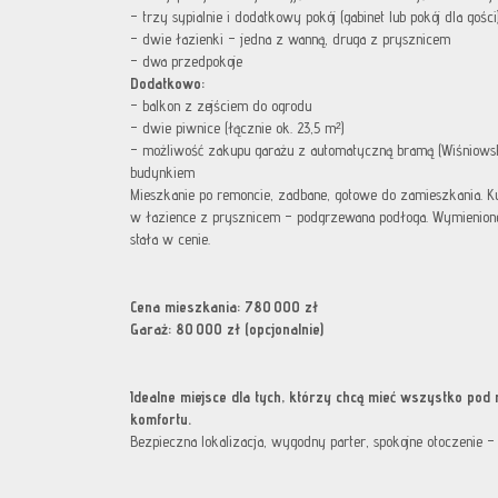
– trzy sypialnie i dodatkowy pokój (gabinet lub pokój dla gości
– dwie łazienki – jedna z wanną, druga z prysznicem
– dwa przedpokoje
Dodatkowo:
– balkon z zejściem do ogrodu
– dwie piwnice (łącznie ok. 23,5 m²)
– możliwość zakupu garażu z automatyczną bramą (Wiśniowsk
budynkiem
Mieszkanie po remoncie, zadbane, gotowe do zamieszkania. K
w łazience z prysznicem – podgrzewana podłoga. Wymienione
stała w cenie.
Cena mieszkania: 780 000 zł
Garaż: 80 000 zł (opcjonalnie)
Idealne miejsce dla tych, którzy chcą mieć wszystko pod 
komfortu.
Bezpieczna lokalizacja, wygodny parter, spokojne otoczenie –