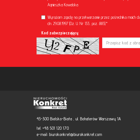
Agnieszka Kowalska
Wyrażam zgodę na przetwarzanie przez pośrednika moich d
dn. 29.08.1997 (Dz. U. Nr 133, poz. 883).*
Kod zabezpieczający
43-300 Bielsko-Biała , ul. Bohaterów Warszawy 1A
tel. +48 501 120 170
e-mail:
biurokonkret@biurokonkret.com