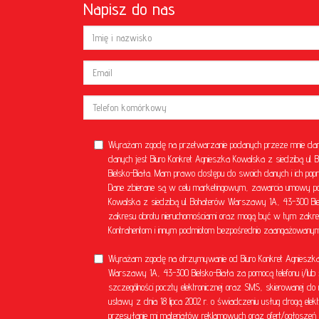
Napisz do nas
Wyrażam zgodę na przetwarzanie podanych przeze mnie dan
danych jest Biuro Konkret Agnieszka Kowalska z siedzibą u
Bielsko-Biała. Mam prawo dostępu do swoich danych i ich popr
Dane zbierane są w celu marketingowym, zawarcia umowy poś
Kowalska z siedzibą ul. Bohaterów Warszawy 1A, 43-300 Bielsk
zakresu obrotu nieruchomościami oraz mogą być w tym zakre
Kontrahentom i innym podmiotom bezpośrednio zaangażowanym 
Wyrażam zgodę na otrzymywanie od Biuro Konkret Agnieszka 
Warszawy 1A, 43-300 Bielsko-Biała za pomocą telefonu i/lub 
szczególności poczty elektronicznej oraz SMS, skierowanej do 
ustawy z dnia 18 lipca 2002 r. o świadczeniu usług drogą el
przesyłanie mi materiałów reklamowych oraz ofert/ogłoszeń ni