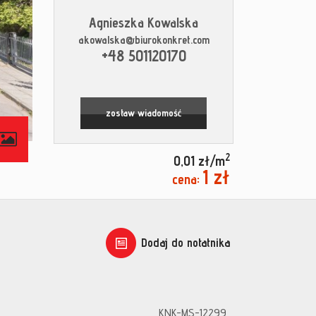
Agnieszka Kowalska
akowalska@biurokonkret.com
+48 501120170
zostaw wiadomość
contributors
2
0,01 zł/m
1 zł
cena:
Dodaj do notatnika
KNK-MS-12299