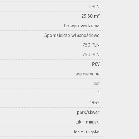
1 PLN
23,50 m²
Do wprowadzenia
Spółdzielcze własnościowe
750 PLN
750 PLN
PCV
wymienione
jest
1
1965
park/skwer
tak - miejski
tak - miejska