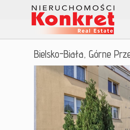
Bielsko-Biała,
Górne Prz
+
−