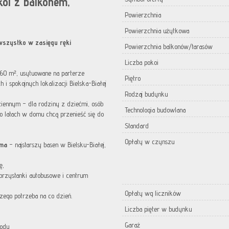
koi z balkonem,
Powierzchnia
Powierzchnia użytkowa
wszystko w zasięgu ręki
Powierzchnia balkonów/tarasów
Liczba pokoi
,60 m², usytuowane na parterze
Piętro
i spokojnych lokalizacji Bielska-Białej
Rodzaj budynku
iennym – dla rodziny z dziećmi, osób
Technologia budowlana
po latach w domu chcą przenieść się do
Standard
Opłaty w czynszu
ama
– najstarszy basen w Bielsku-Białej,
ę,
 przystanki autobusowe i centrum
Opłaty wg liczników
zego potrzeba na co dzień.
Liczba pięter w budynku
Garaż
rodu