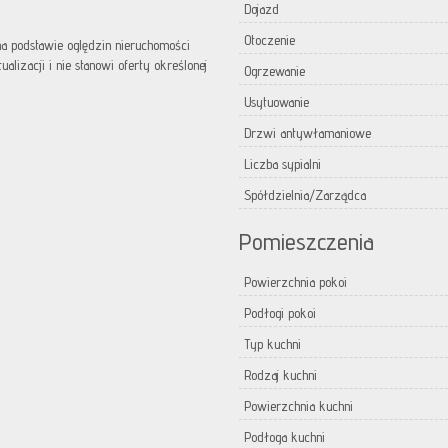
Dojazd
Otoczenie
 na podstawie oględzin nieruchomości
lizacji i nie stanowi oferty określonej
Ogrzewanie
Usytuowanie
Drzwi antywłamaniowe
Liczba sypialni
Spółdzielnia/Zarządca
Pomieszczenia
Powierzchnia pokoi
Podłogi pokoi
Typ kuchni
Rodzaj kuchni
Powierzchnia kuchni
Podłoga kuchni