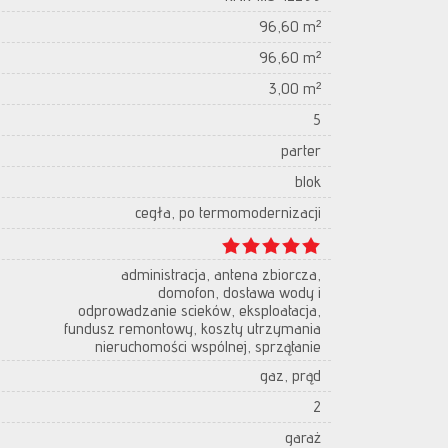
96,60 m²
96,60 m²
3,00 m²
5
parter
blok
cegła, po termomodernizacji
administracja, antena zbiorcza,
domofon, dostawa wody i
odprowadzanie scieków, eksploatacja,
fundusz remontowy, koszty utrzymania
nieruchomości wspólnej, sprzątanie
gaz, prąd
2
garaż