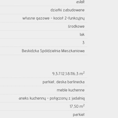
asfalt
działki zabudowane
własne gazowe - kocioł 2-funkcyjny
środkowe
tak
3
Beskidzka Spóldzielnia Mieszkaniowa
2
9,3;7;12,1;8;116,3 m
parkiet, deska barlinecka
meble kuchenne
aneks kuchenny - połączony z jadalnią
2
17,50 m
parkiet