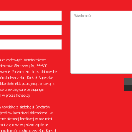
ych osobowych. Administratorem
l. Bohaterów Warszawy 1A, 43-300
awiania. Podanie danych jest dobrowolne.
rednictwa z Biuro Konkret Agnieszka
o-Biała i/lub potencjalnej transakcji z
sie przekazywane potencjalnym
w proces transakcji.
Kowalska z siedzibą ul. Bohaterów
środków komunikacji elektronicznej, w
mnie informacji handlowej w rozumieniu
ektroniczną oraz wyrażam zgodę na
eruchomości i usług przez Biuro Konkret