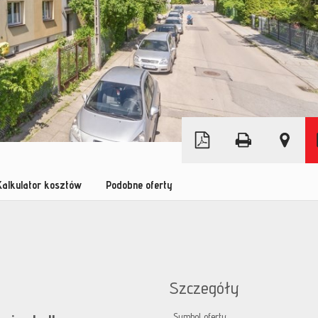
Leaflet
|
© MapTiler
©
OpenStreetMap
Kalkulator kosztów
Podobne oferty
Szczegóły
Symbol oferty