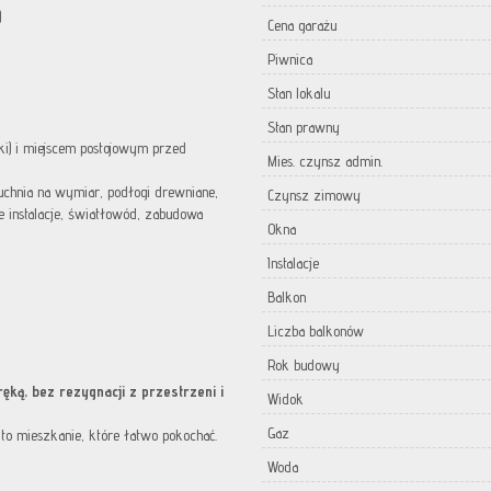
)
Cena garażu
Piwnica
Stan lokalu
Stan prawny
i) i miejscem postojowym przed
Mies. czynsz admin.
uchnia na wymiar, podłogi drewniane,
Czynsz zimowy
 instalacje, światłowód, zabudowa
Okna
Instalacje
Balkon
Liczba balkonów
Rok budowy
ręką, bez rezygnacji z przestrzeni i
Widok
Gaz
 to mieszkanie, które łatwo pokochać.
Woda