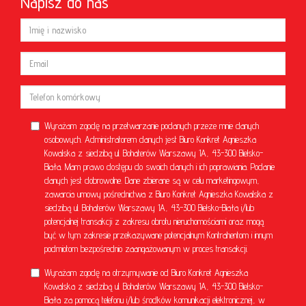
Napisz do nas
Wyrażam zgodę na przetwarzanie podanych przeze mnie danych
osobowych. Administratorem danych jest Biuro Konkret Agnieszka
Kowalska z siedzibą ul. Bohaterów Warszawy 1A, 43-300 Bielsko-
Biała. Mam prawo dostępu do swoich danych i ich poprawiania. Podanie
danych jest dobrowolne. Dane zbierane są w celu marketingowym,
zawarcia umowy pośrednictwa z Biuro Konkret Agnieszka Kowalska z
siedzibą ul. Bohaterów Warszawy 1A, 43-300 Bielsko-Biała i/lub
potencjalnej transakcji z zakresu obrotu nieruchomościami oraz mogą
być w tym zakresie przekazywane potencjalnym Kontrahentom i innym
podmiotom bezpośrednio zaangażowanym w proces transakcji.
Wyrażam zgodę na otrzymywanie od Biuro Konkret Agnieszka
Kowalska z siedzibą ul. Bohaterów Warszawy 1A, 43-300 Bielsko-
Biała za pomocą telefonu i/lub środków komunikacji elektronicznej, w