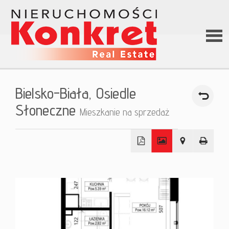
Stron
Bielsko-Biała,
Osiedle
główn
Słoneczne
Mieszkanie na sprzedaż
O firm
+
Ofert
−
Kredy