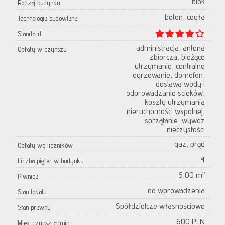
blok
Rodzaj budynku
beton, cegła
Technologia budowlana
Standard
administracja, antena
Opłaty w czynszu
zbiorcza, bieżące
utrzymanie, centralne
ogrzewanie, domofon,
dostawa wody i
odprowadzanie scieków,
koszty utrzymania
nieruchomości wspólnej,
sprzątanie, wywóz
nieczystości
gaz, prąd
Opłaty wg liczników
4
Liczba pięter w budynku
5,00 m²
Piwnica
do wprowadzenia
Stan lokalu
Spółdzielcze własnościowe
Stan prawny
600 PLN
Mies. czynsz admin.