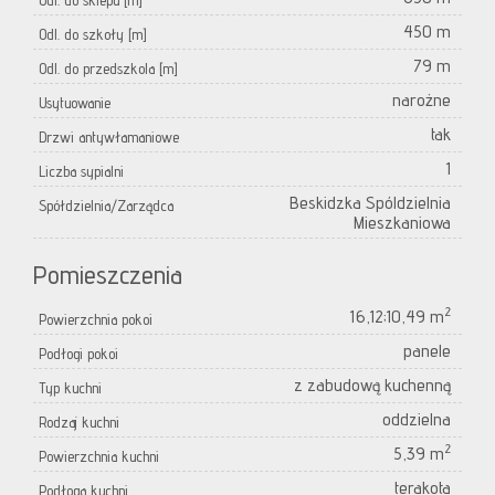
Odl. do sklepu [m]
450 m
Odl. do szkoły [m]
79 m
Odl. do przedszkola [m]
narożne
Usytuowanie
tak
Drzwi antywłamaniowe
1
Liczba sypialni
Beskidzka Spóldzielnia
Spółdzielnia/Zarządca
Mieszkaniowa
Pomieszczenia
2
16,12;10,49 m
Powierzchnia pokoi
panele
Podłogi pokoi
z zabudową kuchenną
Typ kuchni
oddzielna
Rodzaj kuchni
2
5,39 m
Powierzchnia kuchni
terakota
Podłoga kuchni