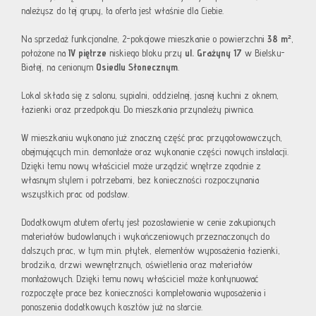
należysz do tej grupy, ta oferta jest właśnie dla Ciebie.
Na sprzedaż funkcjonalne, 2-pokojowe mieszkanie o powierzchni
38 m²
,
położone na
IV piętrze
niskiego bloku przy
ul. Grażyny 17
w Bielsku-
Białej, na cenionym
Osiedlu Słonecznym
.
Lokal składa się z salonu, sypialni, oddzielnej, jasnej kuchni z oknem,
łazienki oraz przedpokoju. Do mieszkania przynależy piwnica.
W mieszkaniu wykonano już znaczną część prac przygotowawczych,
obejmujących m.in. demontaże oraz wykonanie części nowych instalacji.
Dzięki temu nowy właściciel może urządzić wnętrze zgodnie z
własnym stylem i potrzebami, bez konieczności rozpoczynania
wszystkich prac od podstaw.
Dodatkowym atutem oferty jest pozostawienie w cenie zakupionych
materiałów budowlanych i wykończeniowych przeznaczonych do
dalszych prac, w tym m.in. płytek, elementów wyposażenia łazienki,
brodzika, drzwi wewnętrznych, oświetlenia oraz materiałów
montażowych. Dzięki temu nowy właściciel może kontynuować
rozpoczęte prace bez konieczności kompletowania wyposażenia i
ponoszenia dodatkowych kosztów już na starcie.