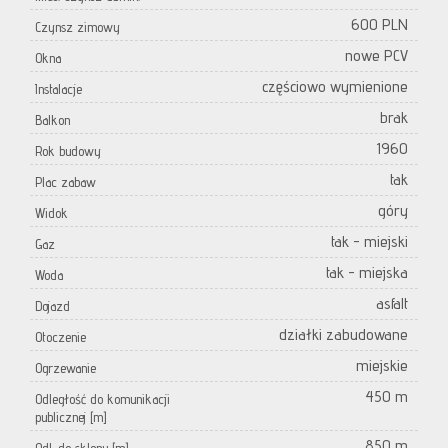
600 PLN
Czynsz zimowy
nowe PCV
Okna
częściowo wymienione
Instalacje
brak
Balkon
1960
Rok budowy
tak
Plac zabaw
góry
Widok
tak - miejski
Gaz
tak - miejska
Woda
asfalt
Dojazd
działki zabudowane
Otoczenie
miejskie
Ogrzewanie
450 m
Odległość do komunikacji
publicznej [m]
850 m