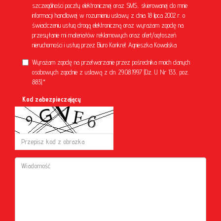
szczególności poczty elektronicznej oraz SMS, skierowanej do mnie
informacji handlowej w rozumieniu ustawy z dnia 18 lipca 2002 r. o
świadczeniu usług drogą elektroniczną oraz wyrażam zgodę na
przesyłanie mi materiałów reklamowych oraz ofert/ogłoszeń
nieruchomości i usług przez Biuro Konkret Agnieszka Kowalska
Wyrażam zgodę na przetwarzanie przez pośrednika moich danych
osobowych zgodnie z ustawą z dn. 29.08.1997 (Dz. U. Nr 133, poz.
883).*
Kod zabezpieczający