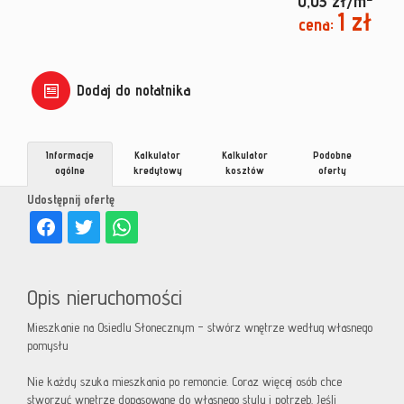
0,03 zł/m
1 zł
cena:
Dodaj do notatnika
Informacje
Kalkulator
Kalkulator
Podobne
ogólne
kredytowy
kosztów
oferty
Udostępnij ofertę
Opis nieruchomości
Mieszkanie na Osiedlu Słonecznym – stwórz wnętrze według własnego
pomysłu
Nie każdy szuka mieszkania po remoncie. Coraz więcej osób chce
stworzyć wnętrze dopasowane do własnego stylu i potrzeb. Jeśli