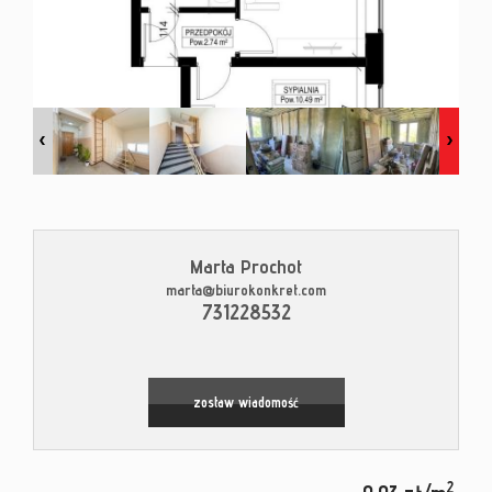
Kontak
Blog
Marta Prochot
marta@biurokonkret.com
Leaflet
|
© MapTiler
©
OpenStreetMap
contributors
731228532
zostaw wiadomość
2