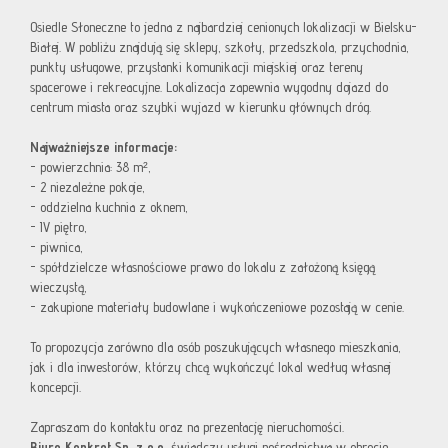
Osiedle Słoneczne to jedna z najbardziej cenionych lokalizacji w Bielsku-
Białej. W pobliżu znajdują się sklepy, szkoły, przedszkola, przychodnia,
punkty usługowe, przystanki komunikacji miejskiej oraz tereny
spacerowe i rekreacyjne. Lokalizacja zapewnia wygodny dojazd do
centrum miasta oraz szybki wyjazd w kierunku głównych dróg.
Najważniejsze informacje:
- powierzchnia: 38 m²,
- 2 niezależne pokoje,
- oddzielna kuchnia z oknem,
- IV piętro,
- piwnica,
- spółdzielcze własnościowe prawo do lokalu z założoną księgą
wieczystą,
- zakupione materiały budowlane i wykończeniowe pozostają w cenie.
To propozycja zarówno dla osób poszukujących własnego mieszkania,
jak i dla inwestorów, którzy chcą wykończyć lokal według własnej
koncepcji.
Zapraszam do kontaktu oraz na prezentację nieruchomości.
Biuro Konkret Sp. z o.o.
świadczy usługi pośrednictwa w obrocie