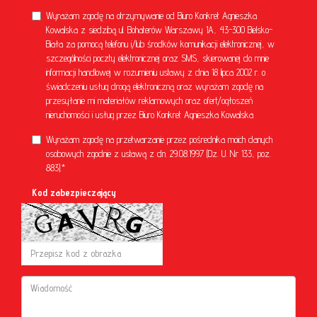
Wyrażam zgodę na otrzymywanie od Biuro Konkret Agnieszka
Kowalska z siedzibą ul. Bohaterów Warszawy 1A, 43-300 Bielsko-
Biała za pomocą telefonu i/lub środków komunikacji elektronicznej, w
szczególności poczty elektronicznej oraz SMS, skierowanej do mnie
informacji handlowej w rozumieniu ustawy z dnia 18 lipca 2002 r. o
świadczeniu usług drogą elektroniczną oraz wyrażam zgodę na
przesyłanie mi materiałów reklamowych oraz ofert/ogłoszeń
nieruchomości i usług przez Biuro Konkret Agnieszka Kowalska
Wyrażam zgodę na przetwarzanie przez pośrednika moich danych
osobowych zgodnie z ustawą z dn. 29.08.1997 (Dz. U. Nr 133, poz.
883).*
Kod zabezpieczający