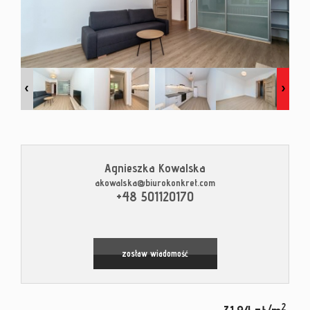
Kontak
Blog
Agnieszka Kowalska
akowalska@biurokonkret.com
Leaflet
|
© MapTiler
©
OpenStreetMap
contributors
+48 501120170
zostaw wiadomość
2