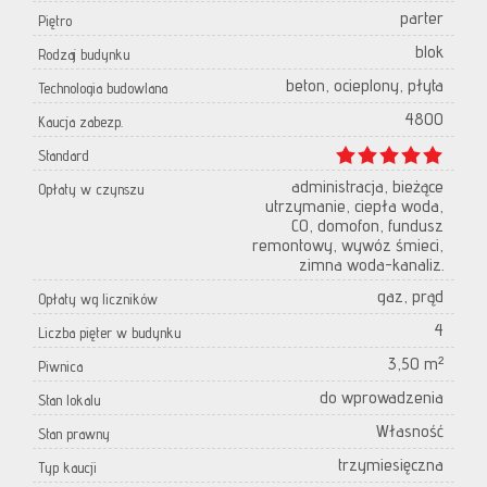
parter
Piętro
blok
Rodzaj budynku
beton, ocieplony, płyta
Technologia budowlana
4800
Kaucja zabezp.
Standard
administracja, bieżące
Opłaty w czynszu
utrzymanie, ciepła woda,
CO, domofon, fundusz
remontowy, wywóz śmieci,
zimna woda-kanaliz.
gaz, prąd
Opłaty wg liczników
4
Liczba pięter w budynku
3,50 m²
Piwnica
do wprowadzenia
Stan lokalu
Własność
Stan prawny
trzymiesięczna
Typ kaucji