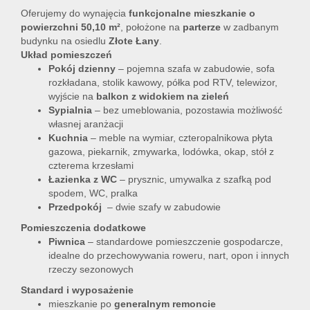
Oferujemy do wynajęcia
funkcjonalne mieszkanie o
powierzchni 50,10 m²
, położone na
parterze
w zadbanym
budynku na osiedlu
Złote Łany
.
Układ pomieszczeń
Pokój dzienny
– pojemna szafa w zabudowie, sofa
rozkładana, stolik kawowy, półka pod RTV, telewizor,
wyjście na
balkon z widokiem na zieleń
Sypialnia
– bez umeblowania, pozostawia możliwość
własnej aranżacji
Kuchnia
– meble na wymiar, czteropalnikowa płyta
gazowa, piekarnik, zmywarka, lodówka, okap, stół z
czterema krzesłami
Łazienka z WC
– prysznic, umywalka z szafką pod
spodem, WC, pralka
Przedpokój
– dwie szafy w zabudowie
Pomieszczenia dodatkowe
Piwnica
– standardowe pomieszczenie gospodarcze,
idealne do przechowywania roweru, nart, opon i innych
rzeczy sezonowych
Standard i wyposażenie
mieszkanie po
generalnym remoncie