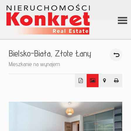
Stron
Bielsko-Biała,
Złote Łany
główn
Mieszkanie na wynajem
O firm
+
Ofert
−
Kredy