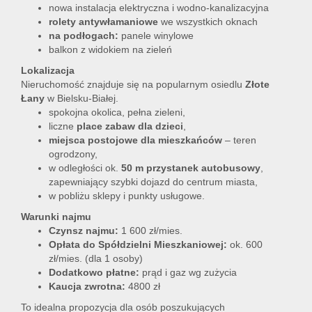
nowa instalacja elektryczna i wodno-kanalizacyjna
rolety antywłamaniowe
we wszystkich oknach
na podłogach:
panele winylowe
balkon z widokiem na zieleń
Lokalizacja
Nieruchomość znajduje się na popularnym osiedlu
Złote
Łany
w Bielsku-Białej.
spokojna okolica, pełna zieleni,
liczne
place zabaw dla dzieci
,
miejsca postojowe dla mieszkańców
– teren
ogrodzony,
w odległości ok.
50 m przystanek autobusowy
,
zapewniający szybki dojazd do centrum miasta,
w pobliżu sklepy i punkty usługowe.
Warunki najmu
Czynsz najmu:
1 600 zł/mies.
Opłata do Spółdzielni Mieszkaniowej:
ok. 600
zł/mies. (dla 1 osoby)
Dodatkowo płatne:
prąd i gaz wg zużycia
Kaucja zwrotna:
4800 zł
To idealna propozycja dla osób poszukujących