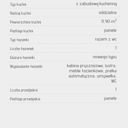
z zabudową kuchenną
Typ kuchni
oddzielna
Rodzaj kuchni
2
11,90 m
Powierzchnia kuchni
panele
Podłoga kuchni
razem z wc
Typ łazienki
1
Liczba łazienek
nowego typu
Glazura łazienki
kabina prysznicowa, lustro,
Wyposażenie łazienki
meble łazienkowe, pralka
automatyczna, umywalka,
WC
1
Liczba przedpokoi
panele
Podłoga przedpokoi