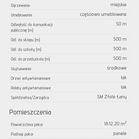
miejskie
Ogrzewanie
częściowo umeblowane
Umeblowanie
50 m
Odległość do komunikacji
publicznej [m]
500 m
Odl. do sklepu [m]
500 m
Odl. do szkoły [m]
500 m
Odl. do przedszkola [m]
środkowe
Usytuowanie
tak
Drzwi antywłamaniowe
tak
Rolety antywłamaniowe
SM Złote Łany
Spółdzielnia/Zarządca
Pomieszczenia
2
18;12,20 m
Powierzchnia pokoi
panele
Podłogi pokoi