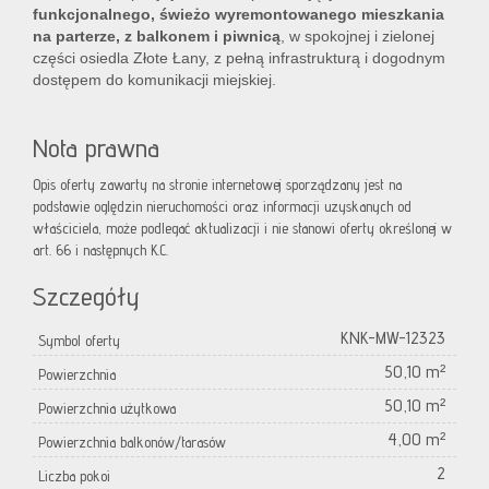
funkcjonalnego, świeżo wyremontowanego mieszkania
na parterze, z balkonem i piwnicą
, w spokojnej i zielonej
części osiedla Złote Łany, z pełną infrastrukturą i dogodnym
dostępem do komunikacji miejskiej.
Nota prawna
Opis oferty zawarty na stronie internetowej sporządzany jest na
podstawie oględzin nieruchomości oraz informacji uzyskanych od
właściciela, może podlegać aktualizacji i nie stanowi oferty określonej w
art. 66 i następnych K.C.
Szczegóły
KNK-MW-12323
Symbol oferty
50,10 m²
Powierzchnia
50,10 m²
Powierzchnia użytkowa
4,00 m²
Powierzchnia balkonów/tarasów
2
Liczba pokoi