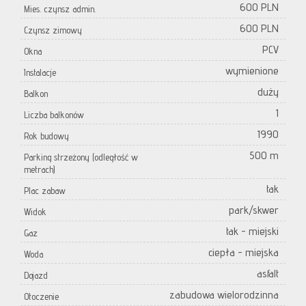
600 PLN
Mies. czynsz admin.
600 PLN
Czynsz zimowy
PCV
Okna
wymienione
Instalacje
duży
Balkon
1
Liczba balkonów
1990
Rok budowy
500 m
Parking strzeżony (odległość w
metrach)
tak
Plac zabaw
park/skwer
Widok
tak - miejski
Gaz
ciepła - miejska
Woda
asfalt
Dojazd
zabudowa wielorodzinna
Otoczenie