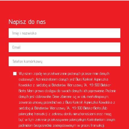
Napisz do nas
Wyrażam zgodę na przetwarzanie podanych przeze mnie danych
osobowych. Administratorem danych jest Biuro Konkret Agnieszka
Kowalska z siedzibą ul. Bohaterów Warszawy 1A, 43-300 Bielsko-
Biała. Mam prawo dostępu do swoich danych i ich poprawiania. Podanie
danych jest dobrowolne. Dane zbierane są w celu marketingowym,
zawarcia umowy pośrednictwa z Biuro Konkret Agnieszka Kowalska z
siedzibą ul. Bohaterów Warszawy 1A, 43-300 Bielsko-Biała i/lub
potencjalnej transakcji z zakresu obrotu nieruchomościami oraz mogą
być w tym zakresie przekazywane potencjalnym Kontrahentom i innym
podmiotom bezpośrednio zaangażowanym w proces transakcji.