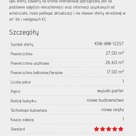
Opis oferty zawarty na stronie internetowej sporządzany jest na
podstawie oględzin nieruchomości oraz informacji uzyskanych od
właściciela, może podlegać aktualizacji i nie stanowi oferty określonej w
art. 66 i następnych K.C.
Szczegóły
KNK-MW-12257
Symbol oferty
27,00 m²
Powierzchnia
26,60 m²
Powierzchnia użytkowa
17,00 m²
Powierzchnia balkonów/tarasów
1
Liczba pokoi
wysoki parter
Piętro
nowe budownictwo
Rodzaj budynku
nowa cegła
Technologia budowlana
1
Kaucja zabezp.
Standard