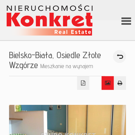
Stron
Bielsko-Biała,
Osiedle Złote
główn
Wzgórze
Mieszkanie na wynajem
O firm
Ofert
Kredy