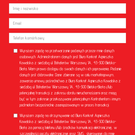
Wyrażam zgodę na przetwarzanie podanych przeze mnie danych
osobowych. Administratorem danych jest Biuro Konkret Agnieszka
Kowalska z siedzibą ul. Bohaterów Warszawy 1A, 43-300 Bielsko-
Biała. Mam prawo dostępu do swoich danych i ich poprawiania. Podanie
danych jest dobrowolne. Dane zbierane są w celu marketingowym,
zawarcia umowy pośrednictwa z Biuro Konkret Agnieszka Kowalska z
siedzibą ul. Bohaterów Warszawy 1A, 43-300 Bielsko-Biała i/lub
potencjalnej transakcji z zakresu obrotu nieruchomościami oraz mogą
być w tym zakresie przekazywane potencjalnym Kontrahentom i innym
podmiotom bezpośrednio zaangażowanym w proces transakcji.
Wyrażam zgodę na otrzymywanie od Biuro Konkret Agnieszka
Kowalska z siedzibą ul. Bohaterów Warszawy 1A, 43-300 Bielsko-
Biała za pomocą telefonu i/lub środków komunikacji elektronicznej, w
szczególności poczty elektronicznej oraz SMS, skierowanej do mnie