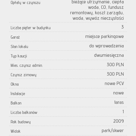
bieżące utrzymanie, ciepła
Opłaty w czynszu
woda, CO, fundusz
remontowy, koszt zarządu,
woda, wywóz nieczystości
3
Liczba pięter w budynku
miejsce parkingowe
Garaż
do wprowadzenia
Stan lokalu
dwumiesięczna
Typ kaucji
300 PLN
Mies. czynsz admin.
300 PLN
Czynsz zimowy
nowe PCV
Okna
nowe
Instalacje
taras
Balkon
1
Liczba balkonów
2009
Rok budowy
park/skwer
Widok