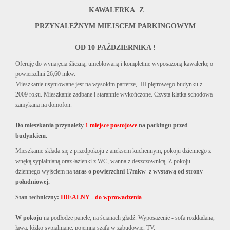
KAWALERKA
Z
PRZYNALEŻNYM MIEJSCEM PARKINGOWYM
OD 10 PAŹDZIERNIKA !
Oferuję do wynajęcia śliczną, umeblowaną i kompletnie wyposażoną kawalerkę o
powierzchni 26,60 mkw.
Mieszkanie usytuowane jest na wysokim parterze, III piętrowego budynku z
2009 roku. Mieszkanie zadbane i starannie wykończone. Czysta klatka schodowa
zamykana na domofon.
Do mieszkania przynależy
1 miejsce postojowe
na parkingu przed
budynkiem.
Mieszkanie składa się z przedpokoju z aneksem kuchennym, pokoju dziennego z
wnęką sypialnianą oraz łazienki z WC, wanna z deszczownicą. Z pokoju
dziennego wyjściem na
taras o powierzchni 17mkw z wystawą od strony
południowej.
Stan techniczny:
IDEALNY - do wprowadzenia
.
W pokoju
na podłodze panele, na ścianach gładź. Wyposażenie - sofa rozkładana,
ława, łóżko sypialniane, pojemna szafa w zabudowie, TV.