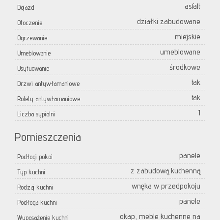
asfalt
Dojazd
działki zabudowane
Otoczenie
miejskie
Ogrzewanie
umeblowane
Umeblowanie
środkowe
Usytuowanie
tak
Drzwi antywłamaniowe
tak
Rolety antywłamaniowe
1
Liczba sypialni
Pomieszczenia
panele
Podłogi pokoi
z zabudową kuchenną
Typ kuchni
wnęka w przedpokoju
Rodzaj kuchni
panele
Podłoga kuchni
okap, meble kuchenne na
Wyposażenie kuchni