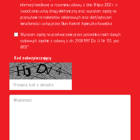
informacji handlowej w rozumieniu ustawy z dnia 18 lipca 2002 r. o
świadczeniu usług drogą elektroniczną oraz wyrażam zgodę na
przesyłanie mi materiałów reklamowych oraz ofert/ogłoszeń
nieruchomości i usług przez Biuro Konkret Agnieszka Kowalska
Wyrażam zgodę na przetwarzanie przez pośrednika moich danych
osobowych zgodnie z ustawą z dn. 29.08.1997 (Dz. U. Nr 133, poz.
883).*
Kod zabezpieczający