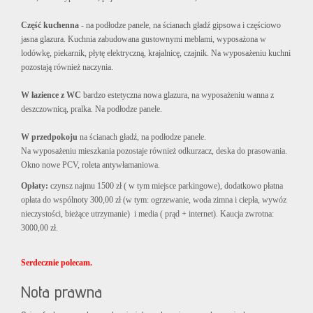
Część kuchenna
- na podłodze panele, na ścianach gładź gipsowa i częściowo
jasna glazura. Kuchnia zabudowana gustownymi meblami, wyposażona w
lodówkę, piekarnik, płytę elektryczną, krajalnicę, czajnik. Na wyposażeniu kuchni
pozostają również naczynia.
W łazience z WC
bardzo estetyczna nowa glazura, na wyposażeniu wanna z
deszczownicą, pralka. Na podłodze panele.
W przedpokoju
na ścianach gładź, na podłodze panele.
Na wyposażeniu mieszkania pozostaje również odkurzacz, deska do prasowania.
Okno nowe PCV, roleta antywłamaniowa.
Opłaty:
czynsz najmu 1500 zł ( w tym miejsce parkingowe), dodatkowo płatna
opłata do wspólnoty 300,00 zł (w tym: ogrzewanie, woda zimna i ciepła, wywóz
nieczystości, bieżące utrzymanie) i media ( prąd + internet). Kaucja zwrotna:
3000,00 zł.
Serdecznie polecam.
Nota prawna