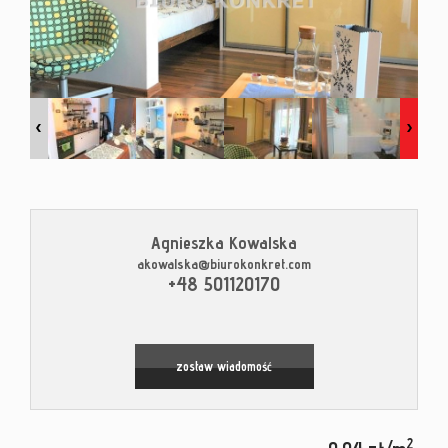
Kontak
Blog
Agnieszka Kowalska
akowalska@biurokonkret.com
+48 501120170
zostaw wiadomość
2