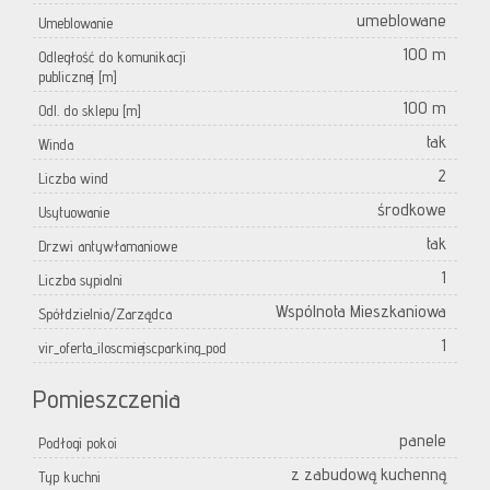
umeblowane
Umeblowanie
100 m
Odległość do komunikacji
publicznej [m]
100 m
Odl. do sklepu [m]
tak
Winda
2
Liczba wind
środkowe
Usytuowanie
tak
Drzwi antywłamaniowe
1
Liczba sypialni
Wspólnota Mieszkaniowa
Spółdzielnia/Zarządca
1
vir_oferta_iloscmiejscparking_pod
Pomieszczenia
panele
Podłogi pokoi
z zabudową kuchenną
Typ kuchni