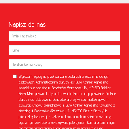
Napisz do nas
Wyrażam zgodę na przetwarzanie podanych przeze mnie danych
osobowych. Administratorem danych jest Biuro Konkret Agnieszka
Kowalska z siedzibą ul. Bohaterów Warszawy 1A, 43-300 Bielsko-
Biała. Mam prawo dostępu do swoich danych i ich poprawiania. Podanie
danych jest dobrowolne. Dane zbierane są w celu marketingowym,
zawarcia umowy pośrednictwa z Biuro Konkret Agnieszka Kowalska z
siedzibą ul. Bohaterów Warszawy 1A, 43-300 Bielsko-Biała i/lub
potencjalnej transakcji z zakresu obrotu nieruchomościami oraz mogą
być w tym zakresie przekazywane potencjalnym Kontrahentom i innym
podmiotom bezpośrednio zaangażowanym w proces transakcji.