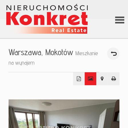
Stron
Warszawa,
Mokotów
Mieszkanie
główn
na wynajem
O firm
+
Ofert
−
Kredy