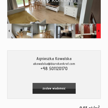
Kontak
Blog
Agnieszka Kowalska
akowalska@biurokonkret.com
Leaflet
|
© MapTiler
©
OpenStreetMap
contributors
+48 501120170
zostaw wiadomość
2