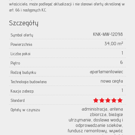
właściciela, może podlegać aktualizacji i nie stanowi oferty określonej w
art. 66 i następnych K.C.
Szczegóły
KNK-MW-12098
Symbol oferty
34,00 m²
Powierzchnia
1
Liczba pokoi
6
Piętro
apartamentowiec
Rodzaj budynku
nowa cegła
Technologia budowlana
1
Kaucja zabezp.
Standard
administracja, antena
Opłaty w czynszu
zbiorcza, bieżące
utrzymanie, dostawa wody i
odprowadzanie scieków,
fundusz remontowy, wywóz