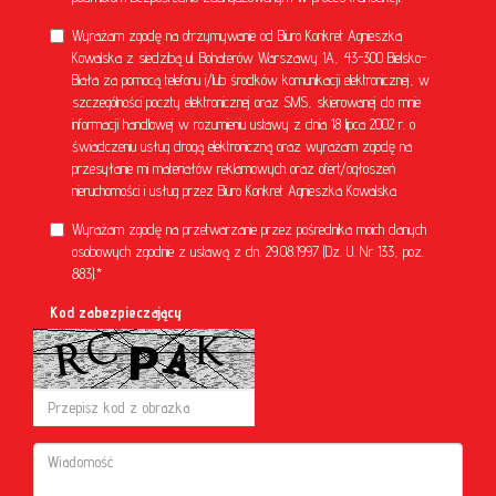
Wyrażam zgodę na otrzymywanie od Biuro Konkret Agnieszka
Kowalska z siedzibą ul. Bohaterów Warszawy 1A, 43-300 Bielsko-
Biała za pomocą telefonu i/lub środków komunikacji elektronicznej, w
szczególności poczty elektronicznej oraz SMS, skierowanej do mnie
informacji handlowej w rozumieniu ustawy z dnia 18 lipca 2002 r. o
świadczeniu usług drogą elektroniczną oraz wyrażam zgodę na
przesyłanie mi materiałów reklamowych oraz ofert/ogłoszeń
nieruchomości i usług przez Biuro Konkret Agnieszka Kowalska
Wyrażam zgodę na przetwarzanie przez pośrednika moich danych
osobowych zgodnie z ustawą z dn. 29.08.1997 (Dz. U. Nr 133, poz.
883).*
Kod zabezpieczający