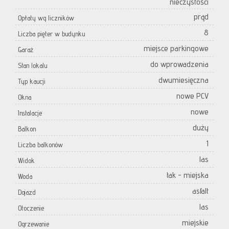
nieczystości
prąd
Opłaty wg liczników
8
Liczba pięter w budynku
miejsce parkingowe
Garaż
do wprowadzenia
Stan lokalu
dwumiesięczna
Typ kaucji
nowe PCV
Okna
nowe
Instalacje
duży
Balkon
1
Liczba balkonów
las
Widok
tak - miejska
Woda
asfalt
Dojazd
las
Otoczenie
miejskie
Ogrzewanie