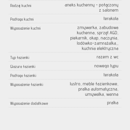
aneks kuchenny - połączony
Rodzaj kuchni
z salonem
terakota
Podłoga kuchni
zmywarka, zabudowa
Wyposażenie kuchni
kuchenna, sprzęt AGD,
piekarnik, okap, naczynia,
lodówko-zamrażalka,,
kuchnia elektryczna
razem z wc
Typ łazienki
nowego typu
Glazura łazienki
terakota
Podłoga łazienki
lustro, meble łazienkowe,
Wyposażenie łazienki
pralka automatyczna,
umywalka, wanna
pralka
Wyposażenie dodatkowe