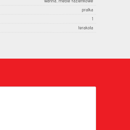
wanna, meble łazienkowe
pralka
1
terakota