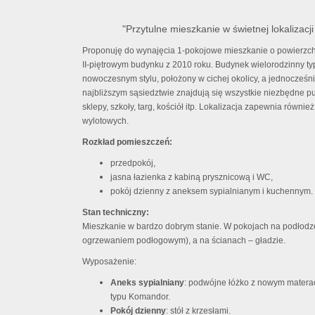
"Przytulne mieszkanie w świetnej lokalizacj
Proponuję do wynajęcia 1-pokojowe mieszkanie o powierzchn
II-piętrowym budynku z 2010 roku. Budynek wielorodzinny t
nowoczesnym stylu, położony w cichej okolicy, a jednocześni
najbliższym sąsiedztwie znajdują się wszystkie niezbędne pun
sklepy, szkoły, targ, kościół itp. Lokalizacja zapewnia równ
wylotowych.
Rozkład pomieszczeń:
przedpokój,
jasna łazienka z kabiną prysznicową i WC,
pokój dzienny z aneksem sypialnianym i kuchennym.
Stan techniczny:
Mieszkanie w bardzo dobrym stanie. W pokojach na podłodze 
ogrzewaniem podłogowym), a na ścianach – gładzie.
Wyposażenie:
Aneks sypialniany
: podwójne łóżko z nowym matera
typu Komandor.
Pokój dzienny
: stół z krzesłami.