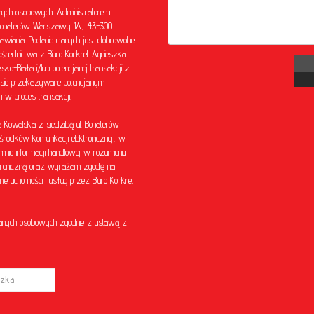
ych osobowych. Administratorem
l. Bohaterów Warszawy 1A, 43-300
awiania. Podanie danych jest dobrowolne.
rednictwa z Biuro Konkret Agnieszka
o-Biała i/lub potencjalnej transakcji z
sie przekazywane potencjalnym
w proces transakcji.
Kowalska z siedzibą ul. Bohaterów
środków komunikacji elektronicznej, w
mnie informacji handlowej w rozumieniu
ektroniczną oraz wyrażam zgodę na
eruchomości i usług przez Biuro Konkret
anych osobowych zgodnie z ustawą z