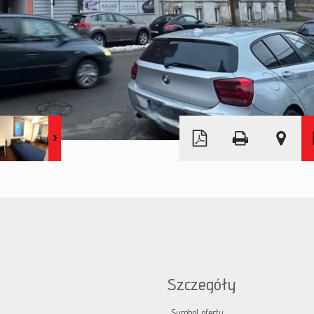
Leaflet
|
© MapTiler
©
OpenStreetMap
Szczegóły
Symbol oferty