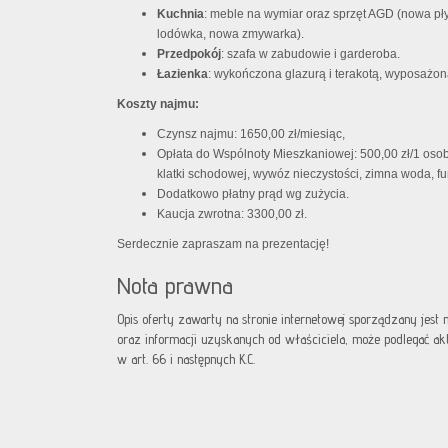
Kuchnia
: meble na wymiar oraz sprzęt AGD (nowa pły
lodówka, nowa zmywarka).
Przedpokój
: szafa w zabudowie i garderoba.
Łazienka
: wykończona glazurą i terakotą, wyposażona
Koszty najmu:
Czynsz najmu: 1650,00 zł/miesiąc,
Opłata do Wspólnoty Mieszkaniowej: 500,00 zł/1 osob
klatki schodowej, wywóz nieczystości, zimna woda, f
Dodatkowo płatny prąd wg zużycia.
Kaucja zwrotna: 3300,00 zł.
Serdecznie zapraszam na prezentację!
Nota prawna
Opis oferty zawarty na stronie internetowej sporządzany jest
oraz informacji uzyskanych od właściciela, może podlegać aktua
w art. 66 i następnych K.C.