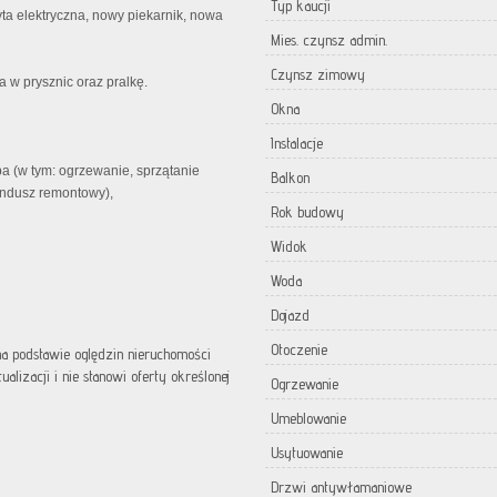
Typ kaucji
ta elektryczna, nowy piekarnik, nowa
Mies. czynsz admin.
Czynsz zimowy
 w prysznic oraz pralkę.
Okna
Instalacje
a (w tym: ogrzewanie, sprzątanie
Balkon
undusz remontowy),
Rok budowy
Widok
Woda
Dojazd
Otoczenie
 na podstawie oględzin nieruchomości
lizacji i nie stanowi oferty określonej
Ogrzewanie
Umeblowanie
Usytuowanie
Drzwi antywłamaniowe