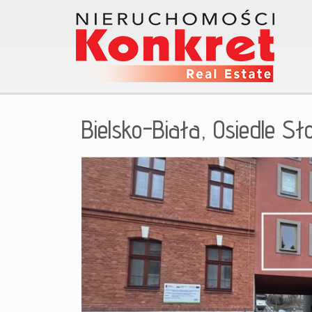
Bielsko-Biała,
Osiedle Sł
+
−