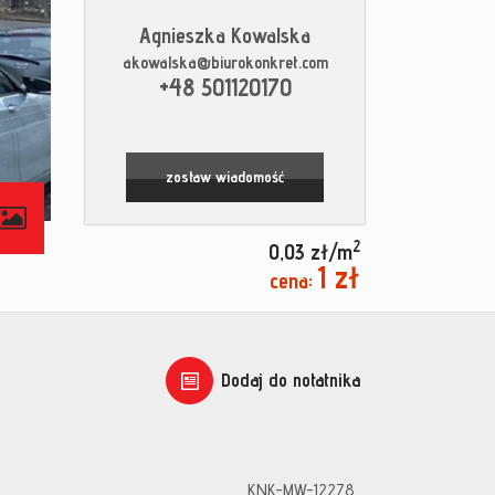
Agnieszka Kowalska
akowalska@biurokonkret.com
+48 501120170
zostaw wiadomość
contributors
2
0,03 zł/m
1 zł
cena:
Dodaj do notatnika
KNK-MW-12278