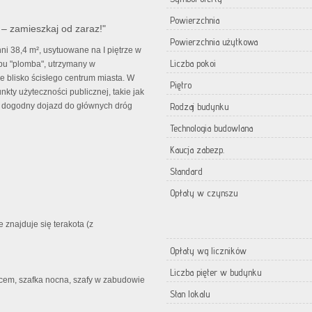
Powierzchnia
i – zamieszkaj od zaraz!"
Powierzchnia użytkowa
i 38,4 m², usytuowane na I piętrze w
Liczba pokoi
ypu "plomba", utrzymany w
e blisko ścisłego centrum miasta. W
Piętro
kty użyteczności publicznej, takie jak
ież dogodny dojazd do głównych dróg
Rodzaj budynku
Technologia budowlana
Kaucja zabezp.
Standard
Opłaty w czynszu
znajduje się terakota (z
Opłaty wg liczników
Liczba pięter w budynku
cem, szafka nocna, szafy w zabudowie
Stan lokalu