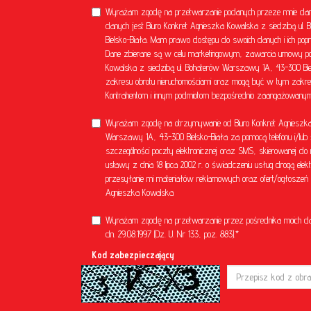
Wyrażam zgodę na przetwarzanie podanych przeze mnie dan
danych jest Biuro Konkret Agnieszka Kowalska z siedzibą u
Bielsko-Biała. Mam prawo dostępu do swoich danych i ich popr
Dane zbierane są w celu marketingowym, zawarcia umowy poś
Kowalska z siedzibą ul. Bohaterów Warszawy 1A, 43-300 Bielsk
zakresu obrotu nieruchomościami oraz mogą być w tym zakre
Kontrahentom i innym podmiotom bezpośrednio zaangażowanym 
Wyrażam zgodę na otrzymywanie od Biuro Konkret Agnieszka 
Warszawy 1A, 43-300 Bielsko-Biała za pomocą telefonu i/lub 
szczególności poczty elektronicznej oraz SMS, skierowanej do 
ustawy z dnia 18 lipca 2002 r. o świadczeniu usług drogą el
przesyłanie mi materiałów reklamowych oraz ofert/ogłoszeń ni
Agnieszka Kowalska
Wyrażam zgodę na przetwarzanie przez pośrednika moich d
dn. 29.08.1997 (Dz. U. Nr 133, poz. 883).*
Kod zabezpieczający