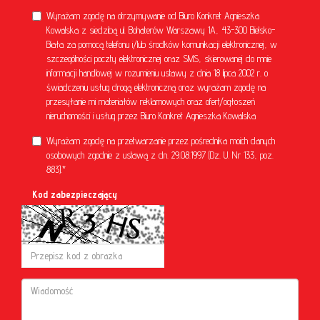
Wyrażam zgodę na otrzymywanie od Biuro Konkret Agnieszka
Kowalska z siedzibą ul. Bohaterów Warszawy 1A, 43-300 Bielsko-
Biała za pomocą telefonu i/lub środków komunikacji elektronicznej, w
szczególności poczty elektronicznej oraz SMS, skierowanej do mnie
informacji handlowej w rozumieniu ustawy z dnia 18 lipca 2002 r. o
świadczeniu usług drogą elektroniczną oraz wyrażam zgodę na
przesyłanie mi materiałów reklamowych oraz ofert/ogłoszeń
nieruchomości i usług przez Biuro Konkret Agnieszka Kowalska
Wyrażam zgodę na przetwarzanie przez pośrednika moich danych
osobowych zgodnie z ustawą z dn. 29.08.1997 (Dz. U. Nr 133, poz.
883).*
Kod zabezpieczający