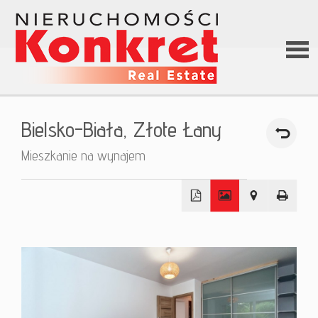
Stron
Bielsko-Biała,
Złote Łany
główn
Mieszkanie na wynajem
O firm
+
Ofert
−
Kredy