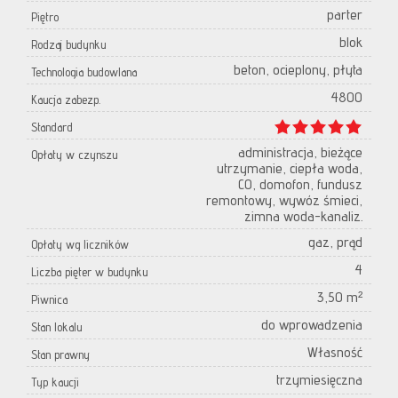
parter
Piętro
blok
Rodzaj budynku
beton, ocieplony, płyta
Technologia budowlana
4800
Kaucja zabezp.
Standard
administracja, bieżące
Opłaty w czynszu
utrzymanie, ciepła woda,
CO, domofon, fundusz
remontowy, wywóz śmieci,
zimna woda-kanaliz.
gaz, prąd
Opłaty wg liczników
4
Liczba pięter w budynku
3,50 m²
Piwnica
do wprowadzenia
Stan lokalu
Własność
Stan prawny
trzymiesięczna
Typ kaucji