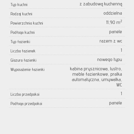
z zabudową kuchenną
Typ kuchni
oddzielna
Rodzaj kuchni
2
11,90 m
Powierzchnia kuchni
panele
Podłoga kuchni
razem z wc
Typ łazienki
1
Liczba łazienek
nowego typu
Glazura łazienki
kabina prysznicowa, lustro,
Wyposażenie łazienki
meble łazienkowe, pralka
automatyczna, umywalka,
WC
1
Liczba przedpokoi
panele
Podłoga przedpokoi