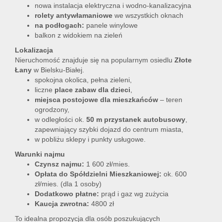
nowa instalacja elektryczna i wodno-kanalizacyjna
rolety antywłamaniowe
we wszystkich oknach
na podłogach:
panele winylowe
balkon z widokiem na zieleń
Lokalizacja
Nieruchomość znajduje się na popularnym osiedlu
Złote
Łany
w Bielsku-Białej.
spokojna okolica, pełna zieleni,
liczne
place zabaw dla dzieci
,
miejsca postojowe dla mieszkańców
– teren
ogrodzony,
w odległości ok.
50 m przystanek autobusowy
,
zapewniający szybki dojazd do centrum miasta,
w pobliżu sklepy i punkty usługowe.
Warunki najmu
Czynsz najmu:
1 600 zł/mies.
Opłata do Spółdzielni Mieszkaniowej:
ok. 600
zł/mies. (dla 1 osoby)
Dodatkowo płatne:
prąd i gaz wg zużycia
Kaucja zwrotna:
4800 zł
To idealna propozycja dla osób poszukujących