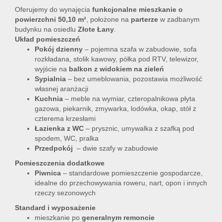
Oferujemy do wynajęcia
funkcjonalne mieszkanie o
powierzchni 50,10 m²
, położone na
parterze
w zadbanym
budynku na osiedlu
Złote Łany
.
Układ pomieszczeń
Pokój dzienny
– pojemna szafa w zabudowie, sofa
rozkładana, stolik kawowy, półka pod RTV, telewizor,
wyjście na
balkon z widokiem na zieleń
Sypialnia
– bez umeblowania, pozostawia możliwość
własnej aranżacji
Kuchnia
– meble na wymiar, czteropalnikowa płyta
gazowa, piekarnik, zmywarka, lodówka, okap, stół z
czterema krzesłami
Łazienka z WC
– prysznic, umywalka z szafką pod
spodem, WC, pralka
Przedpokój
– dwie szafy w zabudowie
Pomieszczenia dodatkowe
Piwnica
– standardowe pomieszczenie gospodarcze,
idealne do przechowywania roweru, nart, opon i innych
rzeczy sezonowych
Standard i wyposażenie
mieszkanie po
generalnym remoncie