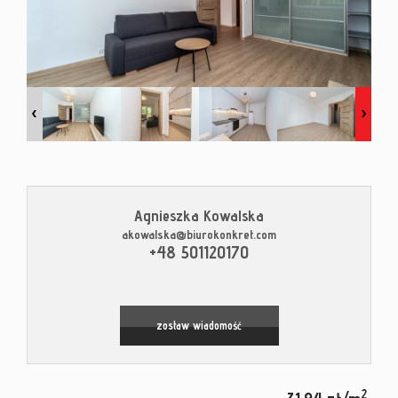
Kontak
Blog
Agnieszka Kowalska
akowalska@biurokonkret.com
Leaflet
|
© MapTiler
©
OpenStreetMap
contributors
+48 501120170
zostaw wiadomość
2