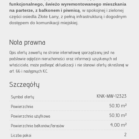
funkcjonalnego, świeżo wyremontowanego mieszkania
na parterze, z balkonem i piwnicą
, w spokojnej i zielonej
części osiedla Złote Łany, z pełną infrastrukturą i dogodnym
dostępem do komunikacji miejskiej.
Nota prawna
Opis oferty zawarty na stronie internetowej sporządzany jest na
podstawie oględzin nieruchomości oraz informacji uzyskanych od
właściciela, może podlegać aktualizacji i nie stanowi oferty określonej w
art. 66 i następnych K.C.
Szczegóły
KNK-MW-12323
Symbol oferty
50,10 m²
Powierzchnia
50,10 m²
Powierzchnia użytkowa
4,00 m²
Powierzchnia balkonów/tarasów
2
Liczba pokoi