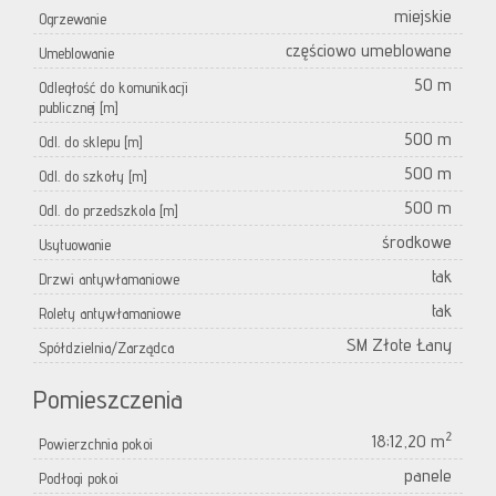
miejskie
Ogrzewanie
częściowo umeblowane
Umeblowanie
50 m
Odległość do komunikacji
publicznej [m]
500 m
Odl. do sklepu [m]
500 m
Odl. do szkoły [m]
500 m
Odl. do przedszkola [m]
środkowe
Usytuowanie
tak
Drzwi antywłamaniowe
tak
Rolety antywłamaniowe
SM Złote Łany
Spółdzielnia/Zarządca
Pomieszczenia
2
18;12,20 m
Powierzchnia pokoi
panele
Podłogi pokoi