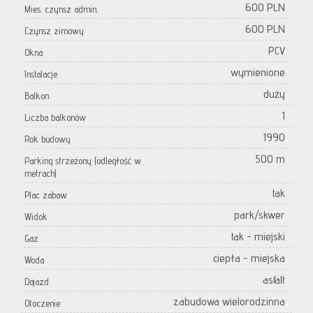
600 PLN
Mies. czynsz admin.
600 PLN
Czynsz zimowy
PCV
Okna
wymienione
Instalacje
duży
Balkon
1
Liczba balkonów
1990
Rok budowy
500 m
Parking strzeżony (odległość w
metrach)
tak
Plac zabaw
park/skwer
Widok
tak - miejski
Gaz
ciepła - miejska
Woda
asfalt
Dojazd
zabudowa wielorodzinna
Otoczenie