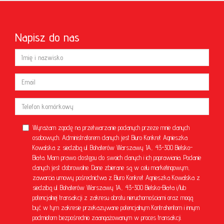
Napisz do nas
Wyrażam zgodę na przetwarzanie podanych przeze mnie danych
osobowych. Administratorem danych jest Biuro Konkret Agnieszka
Kowalska z siedzibą ul. Bohaterów Warszawy 1A, 43-300 Bielsko-
Biała. Mam prawo dostępu do swoich danych i ich poprawiania. Podanie
danych jest dobrowolne. Dane zbierane są w celu marketingowym,
zawarcia umowy pośrednictwa z Biuro Konkret Agnieszka Kowalska z
siedzibą ul. Bohaterów Warszawy 1A, 43-300 Bielsko-Biała i/lub
potencjalnej transakcji z zakresu obrotu nieruchomościami oraz mogą
być w tym zakresie przekazywane potencjalnym Kontrahentom i innym
podmiotom bezpośrednio zaangażowanym w proces transakcji.