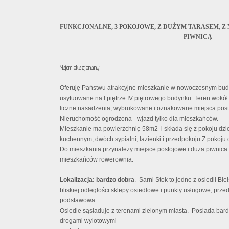
FUNKCJONALNE, 3 POKOJOWE, Z DUŻYM TARASEM, Z
PIWNICĄ
Najem okazjonalny
Oferuję Państwu atrakcyjne mieszkanie w nowoczesnym bud
usytuowane na I piętrze IV piętrowego budynku. Teren wokó
liczne nasadzenia, wybrukowane i oznakowane miejsca pos
Nieruchomość ogrodzona - wjazd tylko dla mieszkańców.
Mieszkanie ma powierzchnię 58m2
i składa się z pokoju d
kuchennym, dwóch sypialni, łazienki i przedpokoju.
​Z pokoju
Do mieszkania przynależy miejsce postojowe i duża piwnic
mieszkańców rowerownia.
Lokalizacja: bardzo dobra
. Sarni Stok to jedne z osiedli Bie
bliskiej odległości sklepy osiedlowe i punkty usługowe, prze
podstawowa.
Osiedle sąsiaduje z terenami zielonym miasta.
Posiada bardz
drogami wylotowymi