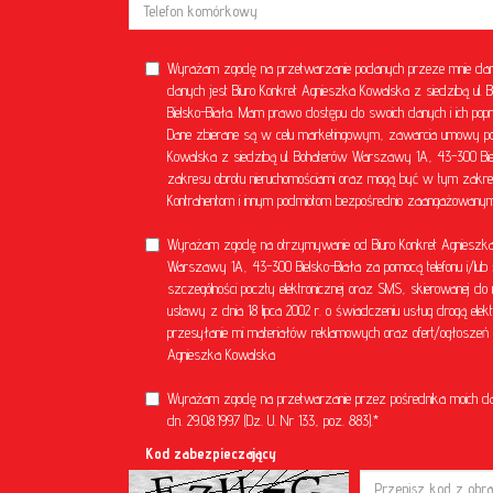
Wyrażam zgodę na przetwarzanie podanych przeze mnie dan
danych jest Biuro Konkret Agnieszka Kowalska z siedzibą u
Bielsko-Biała. Mam prawo dostępu do swoich danych i ich popr
Dane zbierane są w celu marketingowym, zawarcia umowy poś
Kowalska z siedzibą ul. Bohaterów Warszawy 1A, 43-300 Bielsk
zakresu obrotu nieruchomościami oraz mogą być w tym zakre
Kontrahentom i innym podmiotom bezpośrednio zaangażowanym 
Wyrażam zgodę na otrzymywanie od Biuro Konkret Agnieszka 
Warszawy 1A, 43-300 Bielsko-Biała za pomocą telefonu i/lub 
szczególności poczty elektronicznej oraz SMS, skierowanej do 
ustawy z dnia 18 lipca 2002 r. o świadczeniu usług drogą el
przesyłanie mi materiałów reklamowych oraz ofert/ogłoszeń ni
Agnieszka Kowalska
Wyrażam zgodę na przetwarzanie przez pośrednika moich d
dn. 29.08.1997 (Dz. U. Nr 133, poz. 883).*
Kod zabezpieczający