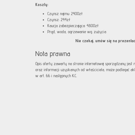
Koszty:
Czynsz najmu: 2400zł
Czynsz: 244zł
Kaucja zabezpieczająca: 4800zł
Prąd, woda, ogrzewanie wg. zużycia
Nie czekaj, umów się na prezentacj
Nota prawna
Opis oferty zawarty na stronie internetowej sporządzany jest
oraz informacji uzyskanych od właściciela, może podlegać aktua
w art. 66 i następnych K.C.