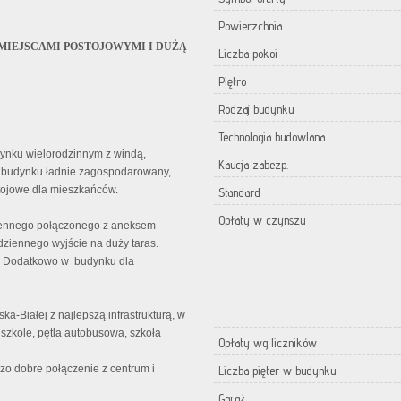
Powierzchnia
 MIEJSCAMI POSTOJOWYMI I DUŻĄ
Liczba pokoi
Piętro
Rodzaj budynku
Technologia budowlana
ynku wielorodzinnym z windą,
Kaucja zabezp.
ł budynku ładnie zagospodarowany,
tojowe dla mieszkańców.
Standard
Opłaty w czynszu
ziennego połączonego z aneksem
 dziennego wyjście na duży taras.
a. Dodatkowo w budynku dla
lska-Białej z najlepszą infrastrukturą, w
dszkole, pętla autobusowa, szkoła
Opłaty wg liczników
o dobre połączenie z centrum i
Liczba pięter w budynku
Garaż