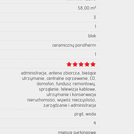
58,00 m²
3
1
blok
ceramiczny porotherm
1
administracja, antena zbiorcza, bieżące
utrzymanie, centralne ogrzewanie, CO,
domofon, fundusz remontowy,
sprzątanie, telewizja kablowa,
utrzymanie i konserwacja
nieruchomości, wywóz nieczystości,
zarządzanie i administracja
prąd, woda
4
miejsce parkingowe