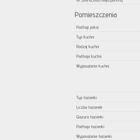
vir_oferta_iloscmiejscparking
Pomieszczenia
Podłogi pokoi
Typ kuchni
Rodzaj kuchni
Podłoga kuchni
Wyposażenie kuchni
Typ łazienki
Liczba łazienek
Glazura łazienki
Podłoga łazienki
Wyposażenie łazienki