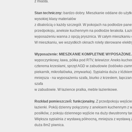
z miasta.
Stan techniczny:
bardzo dobry. Mieszkanie oddane do użytk
wysokiej klasy materiałów
z dbałością o każdy szczegół. W pokojach na podłodze panel
przedpokoju, aneksie kuchennym na podłodze terakota. Łazie
wyposażeniu wanna z opcją prysznica. W całym mieszkaniu
W mieszkaniu, we wszystkich oknach rolety sterowane elektry
Wyposażenie: MIESZKANIE KOMPLETNIE WYPOSAŻONE
wypoczynkowy, ława, półka pod RTV, telewizor. Aneks kuch
czterema krzesłami,
sprzęt AGD w zabudowie (lodówko-zamraż
piekarnik, mikrofalówka, zmywarka). Sypialnia duża z łóżkie
mniejsza - na wyposażeniu szafa, biurko z krzesłem, tapcza
szafa
w zabudowie. W łazience pralka, meble łazienkowe.
Rozkład pomieszczeń: funkcjonalny.
Z przedpokoju wejście
łazienki. Pokój dzienny połączony z aneksem kuchennym z
posiłków, z pokoju dziennego wyjście na duży dwustronny ta
Większa sypialnia z wystawą północną, mniejsza z wystawą
duża 8m2 piwnica.