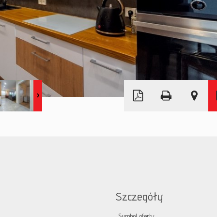
Leaflet
|
© MapTiler
©
OpenStreetMap
Szczegóły
Symbol oferty