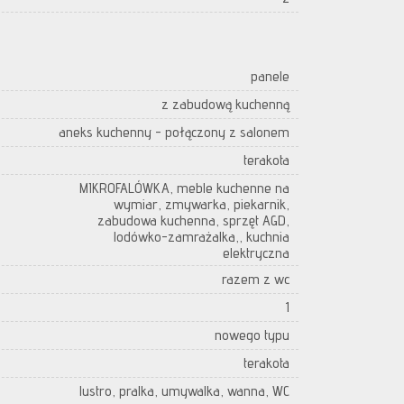
panele
z zabudową kuchenną
aneks kuchenny - połączony z salonem
terakota
MIKROFALÓWKA, meble kuchenne na
wymiar, zmywarka, piekarnik,
zabudowa kuchenna, sprzęt AGD,
lodówko-zamrażalka,, kuchnia
elektryczna
razem z wc
1
nowego typu
terakota
lustro, pralka, umywalka, wanna, WC