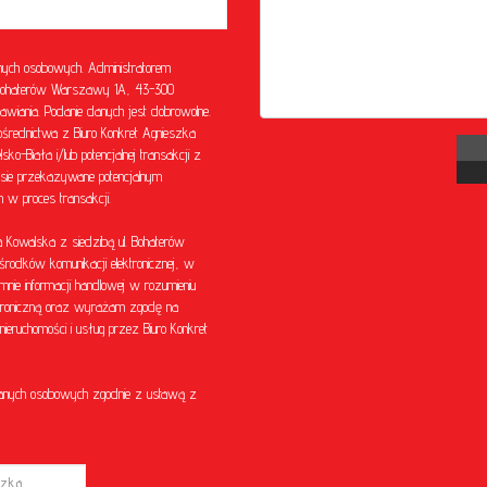
ych osobowych. Administratorem
l. Bohaterów Warszawy 1A, 43-300
awiania. Podanie danych jest dobrowolne.
rednictwa z Biuro Konkret Agnieszka
o-Biała i/lub potencjalnej transakcji z
sie przekazywane potencjalnym
w proces transakcji.
Kowalska z siedzibą ul. Bohaterów
środków komunikacji elektronicznej, w
mnie informacji handlowej w rozumieniu
ektroniczną oraz wyrażam zgodę na
eruchomości i usług przez Biuro Konkret
anych osobowych zgodnie z ustawą z