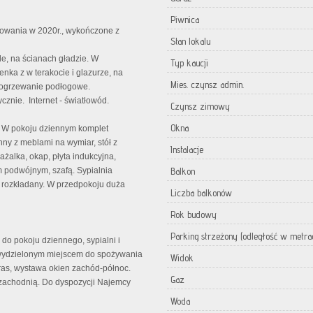
Piwnica
owania w 2020r., wykończone z
Stan lokalu
e, na ścianach gładzie. W
Typ kaucji
nka z w terakocie i glazurze, na
Mies. czynsz admin.
 ogrzewanie podłogowe.
cznie. Internet - światłowód.
Czynsz zimowy
Okna
.
W pokoju dziennym komplet
enny z meblami na wymiar,
stół z
Instalacje
alka, okap, płyta indukcyjna,
m podwójnym, szafą. Sypialnia
Balkon
n rozkładany. W przedpokoju duża
Liczba balkonów
Rok budowy
Parking strzeżony (odległość w metra
 do pokoju dziennego, sypialni i
 wydzielonym miejscem do spożywania
Widok
ras, wystawa okien zachód-północ.
Gaz
 zachodnią. Do dyspozycji Najemcy
Woda