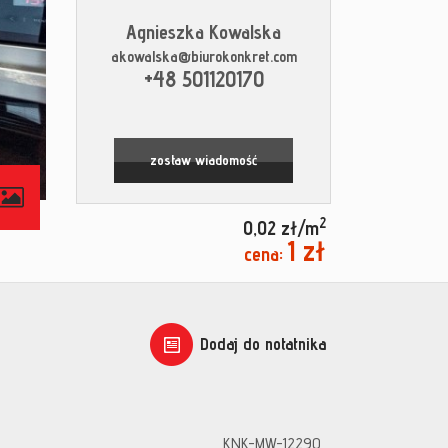
Agnieszka Kowalska
akowalska@biurokonkret.com
+48 501120170
zostaw wiadomość
contributors
2
0,02 zł/m
1 zł
cena:
Dodaj do notatnika
KNK-MW-12290