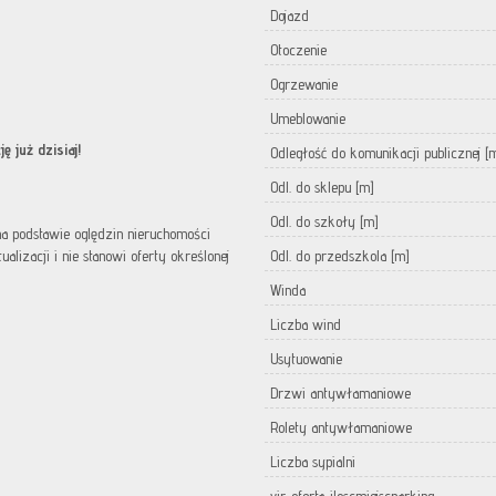
Dojazd
Otoczenie
Ogrzewanie
Umeblowanie
ę już dzisiaj!
Odległość do komunikacji publicznej [
Odl. do sklepu [m]
Odl. do szkoły [m]
 na podstawie oględzin nieruchomości
lizacji i nie stanowi oferty określonej
Odl. do przedszkola [m]
Winda
Liczba wind
Usytuowanie
Drzwi antywłamaniowe
Rolety antywłamaniowe
Liczba sypialni