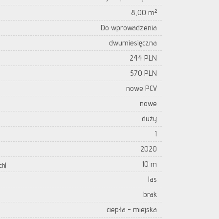
8,00 m²
Do wprowadzenia
dwumiesięczna
244 PLN
570 PLN
nowe PCV
nowe
duży
1
2020
10 m
ch)
las
brak
ciepła - miejska