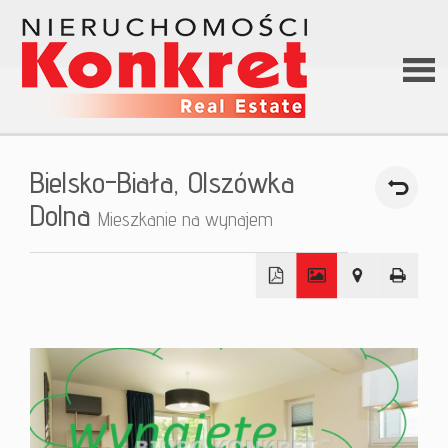
Stron
Bielsko-Biała,
Olszówka
główn
Dolna
Mieszkanie na wynajem
O firm
+
Ofert
−
Kredy