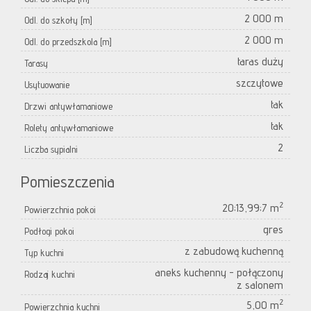
2 000 m
Odl. do szkoły [m]
2 000 m
Odl. do przedszkola [m]
taras duży
Tarasy
szczytowe
Usytuowanie
tak
Drzwi antywłamaniowe
tak
Rolety antywłamaniowe
2
Liczba sypialni
Pomieszczenia
2
20;13,99;7 m
Powierzchnia pokoi
gres
Podłogi pokoi
z zabudową kuchenną
Typ kuchni
aneks kuchenny - połączony
Rodzaj kuchni
z salonem
2
5,00 m
Powierzchnia kuchni