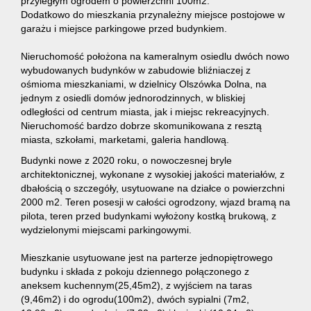
przyległym ogrodem o powierzchni 100m2.
Dodatkowo do mieszkania przynależny miejsce postojowe w
garażu i miejsce parkingowe przed budynkiem.
Nieruchomość położona na kameralnym osiedlu dwóch nowo
wybudowanych budynków w zabudowie bliźniaczej z
ośmioma mieszkaniami, w dzielnicy Olszówka Dolna, na
jednym z osiedli domów jednorodzinnych, w bliskiej
odległości od centrum miasta, jak i miejsc rekreacyjnych.
Nieruchomość bardzo dobrze skomunikowana z resztą
miasta, szkołami, marketami, galeria handlową.
Budynki nowe z 2020 roku, o nowoczesnej bryle
architektonicznej, wykonane z wysokiej jakości materiałów, z
dbałością o szczegóły, usytuowane na działce o powierzchni
2000 m2. Teren posesji w całości ogrodzony, wjazd bramą na
pilota, teren przed budynkami wyłożony kostką brukową, z
wydzielonymi miejscami parkingowymi.
Mieszkanie usytuowane jest na parterze jednopiętrowego
budynku i składa z pokoju dziennego połączonego z
aneksem kuchennym(25,45m2), z wyjściem na taras
(9,46m2) i do ogrodu(100m2), dwóch sypialni (7m2,