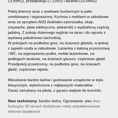
13,99m2), przedpokoju (7,22m2) i łazienki (10,04m2).
Pokój dzienny wraz z aneksem kuchennym w pełni
umeblowany i wyposażony. Kuchnia z meblami w zabudowie
wraz że sprzętem AGD (lodówko-zamrażalka, okap,
zmywarka, płyta elektryczna, piekarnik) z wydzieloną częścią
jadalną. Z pokoju dziennego wyjście na taras i do ogrodu z
wystawą południowo-zachodnią.
W pokojach na podłodze gres, na ścianach gładzie, w jednej
z sypialni szafa w zabudowie. Łazienka z kabiną prysznicową
i WC, na wyposażeniu pralka, meble łazienkowe, na
podłogach terakota, na ścianach glazura -częściowo gładź.
Przedpokój przestronny, na podłodze gres, na ścianach
gładź, częściowo tapeta.
Mieszkanie bardzo ładnie i gustowanie urządzone w stylu
klasycznym, wykończone z najlepszych materiałów.
Garaż zamykany na pilota, z garażu wejście do komórki.
Stan techniczny
: bardzo dobry. Ogrzewanie: piec
dwu-
funkcyjny. W oknach dodatkowo rolety antywłamaniowe.
Internet światłowód.