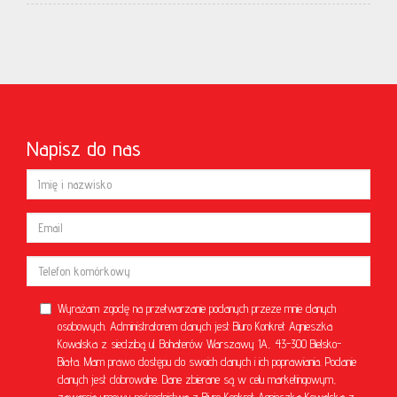
Napisz do nas
Wyrażam zgodę na przetwarzanie podanych przeze mnie danych
osobowych. Administratorem danych jest Biuro Konkret Agnieszka
Kowalska z siedzibą ul. Bohaterów Warszawy 1A, 43-300 Bielsko-
Biała. Mam prawo dostępu do swoich danych i ich poprawiania. Podanie
danych jest dobrowolne. Dane zbierane są w celu marketingowym,