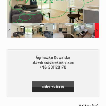
Kontak
Blog
Agnieszka Kowalska
akowalska@biurokonkret.com
Leaflet
|
© MapTiler
©
OpenStreetMap
contributors
+48 501120170
zostaw wiadomość
2