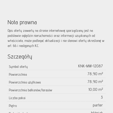
Nota prawna
Opis oferty zawarty na stronie internetowej sporządzany jest na
podstawie oględzin nieruchomości oraz informacji uzyskanych od
właściciela, może podlegać aktualizacji i nie stanowi oferty określonej w
art. 66 i następnych K.C.
Szczegóły
KNK-MW-12087
Symbol oferty
78,90 m²
Powierzchnia
78,90 m²
Powierzchnia użytkowa
10,00 m²
Powierzchnia balkonów/tarasów
3
Liczba pokoi
parter
Piętro
bliźniak