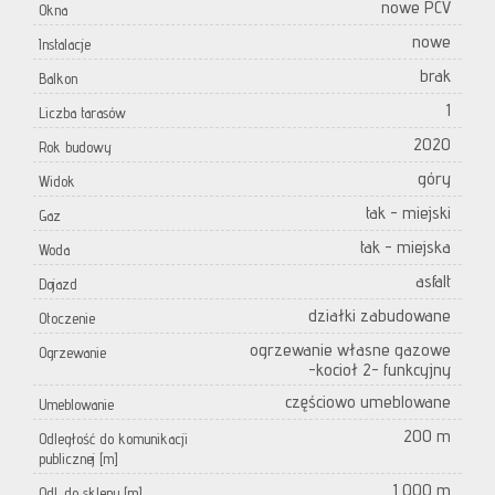
nowe PCV
Okna
nowe
Instalacje
brak
Balkon
1
Liczba tarasów
2020
Rok budowy
góry
Widok
tak - miejski
Gaz
tak - miejska
Woda
asfalt
Dojazd
działki zabudowane
Otoczenie
ogrzewanie własne gazowe
Ogrzewanie
-kocioł 2- funkcyjny
częściowo umeblowane
Umeblowanie
200 m
Odległość do komunikacji
publicznej [m]
1 000 m
Odl. do sklepu [m]