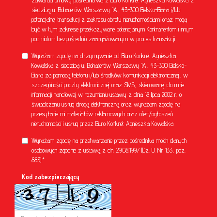
zawarcia umowy pośrednictwa z Biuro Konkret Agnieszka Kowalska z
siedzibą ul. Bohaterów Warszawy 1A, 43-300 Bielsko-Biała i/lub
potencjalnej transakcji z zakresu obrotu nieruchomościami oraz mogą
być w tym zakresie przekazywane potencjalnym Kontrahentom i innym
podmiotom bezpośrednio zaangażowanym w proces transakcji.
Wyrażam zgodę na otrzymywanie od Biuro Konkret Agnieszka
Kowalska z siedzibą ul. Bohaterów Warszawy 1A, 43-300 Bielsko-
Biała za pomocą telefonu i/lub środków komunikacji elektronicznej, w
szczególności poczty elektronicznej oraz SMS, skierowanej do mnie
informacji handlowej w rozumieniu ustawy z dnia 18 lipca 2002 r. o
świadczeniu usług drogą elektroniczną oraz wyrażam zgodę na
przesyłanie mi materiałów reklamowych oraz ofert/ogłoszeń
nieruchomości i usług przez Biuro Konkret Agnieszka Kowalska
Wyrażam zgodę na przetwarzanie przez pośrednika moich danych
osobowych zgodnie z ustawą z dn. 29.08.1997 (Dz. U. Nr 133, poz.
883).*
Kod zabezpieczający