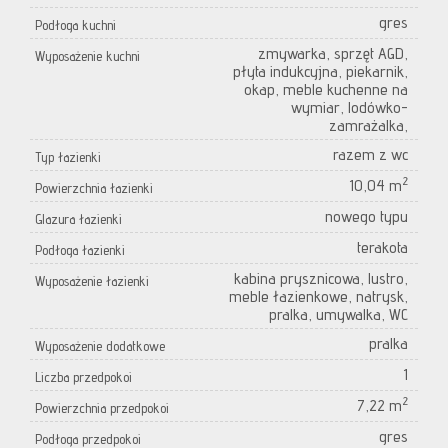
gres
Podłoga kuchni
zmywarka, sprzęt AGD,
Wyposażenie kuchni
płyta indukcyjna, piekarnik,
okap, meble kuchenne na
wymiar, lodówko-
zamrażalka,
razem z wc
Typ łazienki
2
10,04 m
Powierzchnia łazienki
nowego typu
Glazura łazienki
terakota
Podłoga łazienki
kabina prysznicowa, lustro,
Wyposażenie łazienki
meble łazienkowe, natrysk,
pralka, umywalka, WC
pralka
Wyposażenie dodatkowe
1
Liczba przedpokoi
2
7,22 m
Powierzchnia przedpokoi
gres
Podłoga przedpokoi