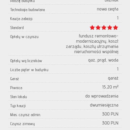
Rodzaj budynku
nowa cegła
Technologia budowlana
1
Kaucja zabezp.
Standard
fundusz remontowo-
Opłaty w czynszu
modernizacyjny, koszt
zarządu, koszty utrzymania
nieruchomości wspólnej
gaz, prąd, woda
Opłaty wg liczników
1
Liczba pięter w budynku
garaż
Garaż
15,20 m²
Piwnica
do wprowadzenia
Stan lokalu
dwumiesięczna
Typ kaucji
300 PLN
Mies. czynsz admin.
300 PLN
Czynsz zimowy