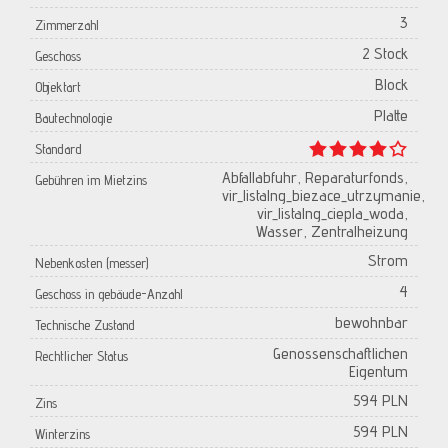
3
Zimmerzahl
2 Stock
Geschoss
Block
Objektart
Platte
Bautechnologie
Standard
Abfallabfuhr, Reparaturfonds,
Gebühren im Mietzins
vir_listalng_biezace_utrzymanie,
vir_listalng_ciepla_woda,
Wasser, Zentralheizung
Strom
Nebenkosten (messer)
4
Geschoss in gebäude-Anzahl
bewohnbar
Technische Zustand
Genossenschaftlichen
Rechtlicher Status
Eigentum
594 PLN
Zins
594 PLN
Winterzins