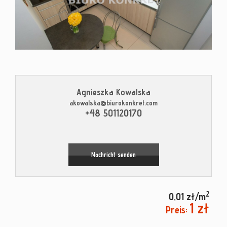
Kontak
Blog
Agnieszka Kowalska
akowalska@biurokonkret.com
+48 501120170
Leaflet
|
© MapTiler
©
OpenStreetMap
contributors
Nachricht senden
2
0,01 zł/m
1 zł
Preis: