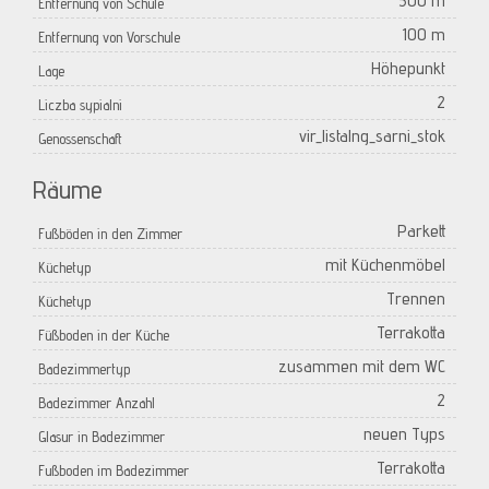
500 m
Entfernung von Schule
100 m
Entfernung von Vorschule
Höhepunkt
Lage
2
Liczba sypialni
vir_listalng_sarni_stok
Genossenschaft
Räume
Parkett
Fußböden in den Zimmer
mit Küchenmöbel
Küchetyp
Trennen
Küchetyp
Terrakotta
Füßboden in der Küche
zusammen mit dem WC
Badezimmertyp
2
Badezimmer Anzahl
neuen Typs
Glasur in Badezimmer
Terrakotta
Fußboden im Badezimmer