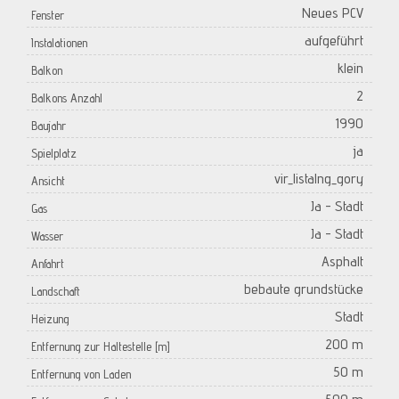
Neues PCV
Fenster
aufgeführt
Instalationen
klein
Balkon
2
Balkons Anzahl
1990
Baujahr
ja
Spielplatz
vir_listalng_gory
Ansicht
Ja - Stadt
Gas
Ja - Stadt
Wasser
Asphalt
Anfahrt
bebaute grundstücke
Landschaft
Stadt
Heizung
200 m
Entfernung zur Haltestelle [m]
50 m
Entfernung von Laden