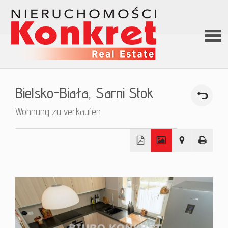
Hom
Bielsko-Biała,
Sarni Stok
Über
Wohnung zu verkaufen
uns
+
Angeb
−
Darle