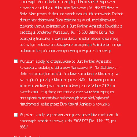
osobowych. Administratorem danych jest Biuro Konkret Agnieszka
Kowalska z siedzibą ul. Bohaterów Warszawy 1A, 43-300 Bielsko-
Biała. Mam prawo dostępu do swoich danych i ich poprawiania. Podanie
danych jest dobrowolne. Dane zbierane są w celu marketingowym,
zawarcia umowy pośrednictwa z Biuro Konkret Agnieszka Kowalska z
siedzibą ul. Bohaterów Warszawy 1A, 43-300 Bielsko-Biała i/lub
potencjalnej transakcji z zakresu obrotu nieruchomościami oraz mogą
być w tym zakresie przekazywane potencjalnym Kontrahentom i innym
podmiotom bezpośrednio zaangażowanym w proces transakcji.
Wyrażam zgodę na otrzymywanie od Biuro Konkret Agnieszka
Kowalska z siedzibą ul. Bohaterów Warszawy 1A, 43-300 Bielsko-
Biała za pomocą telefonu i/lub środków komunikacji elektronicznej, w
szczególności poczty elektronicznej oraz SMS, skierowanej do mnie
informacji handlowej w rozumieniu ustawy z dnia 18 lipca 2002 r. o
świadczeniu usług drogą elektroniczną oraz wyrażam zgodę na
przesyłanie mi materiałów reklamowych oraz ofert/ogłoszeń
nieruchomości i usług przez Biuro Konkret Agnieszka Kowalska
Wyrażam zgodę na przetwarzanie przez pośrednika moich danych
osobowych zgodnie z ustawą z dn. 29.08.1997 (Dz. U. Nr 133, poz.
883).*