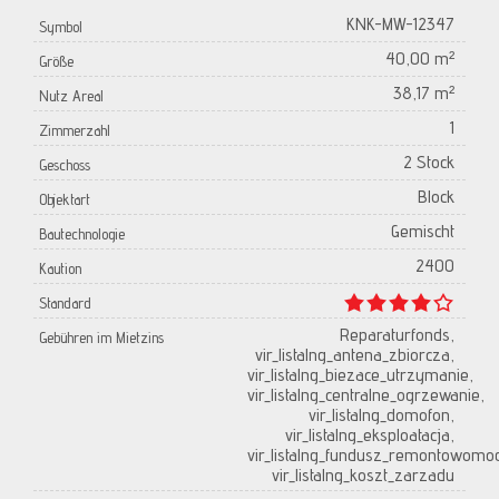
KNK-MW-12347
Symbol
40,00 m²
Größe
38,17 m²
Nutz Areal
1
Zimmerzahl
2 Stock
Geschoss
Block
Objektart
Gemischt
Bautechnologie
2400
Kaution
Standard
Reparaturfonds,
Gebühren im Mietzins
vir_listalng_antena_zbiorcza,
vir_listalng_biezace_utrzymanie,
vir_listalng_centralne_ogrzewanie,
vir_listalng_domofon,
vir_listalng_eksploatacja,
vir_listalng_fundusz_remontowomo
vir_listalng_koszt_zarzadu