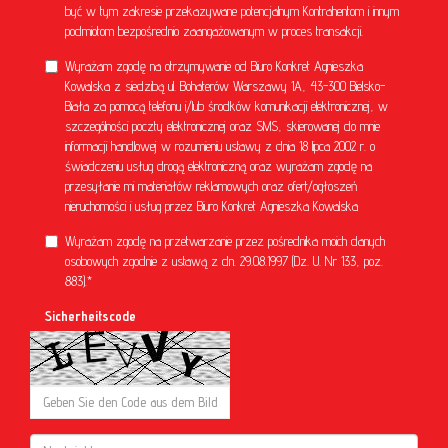
być w tym zakresie przekazywane potencjalnym Kontrahentom i innym
podmiotom bezpośrednio zaangażowanym w proces transakcji.
Wyrażam zgodę na otrzymywanie od Biuro Konkret Agnieszka
Kowalska z siedzibą ul. Bohaterów Warszawy 1A, 43-300 Bielsko-
Biała za pomocą telefonu i/lub środków komunikacji elektronicznej, w
szczególności poczty elektronicznej oraz SMS, skierowanej do mnie
informacji handlowej w rozumieniu ustawy z dnia 18 lipca 2002 r. o
świadczeniu usług drogą elektroniczną oraz wyrażam zgodę na
przesyłanie mi materiałów reklamowych oraz ofert/ogłoszeń
nieruchomości i usług przez Biuro Konkret Agnieszka Kowalska
Wyrażam zgodę na przetwarzanie przez pośrednika moich danych
osobowych zgodnie z ustawą z dn. 29.08.1997 (Dz. U. Nr 133, poz.
883).*
Sicherheitscode