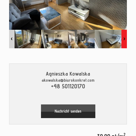
Kontak
Blog
Agnieszka Kowalska
akowalska@biurokonkret.com
Leaflet
|
© MapTiler
©
OpenStreetMap
contributors
+48 501120170
Nachricht senden
2