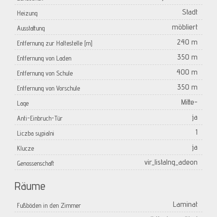
Stadt
Heizung
möbliert
Ausstattung
240 m
Entfernung zur Haltestelle [m]
350 m
Entfernung von Laden
400 m
Entfernung von Schule
350 m
Entfernung von Vorschule
Mitte-
Lage
ja
Anti-Einbruch-Tür
1
Liczba sypialni
ja
Klucze
vir_listalng_adeon
Genossenschaft
Räume
Laminat
Fußböden in den Zimmer