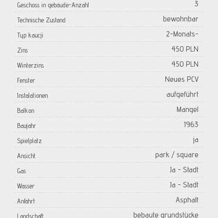
3
Geschoss in gebäude-Anzahl
bewohnbar
Technische Zustand
2-Monats-
Typ kaucji
450 PLN
Zins
450 PLN
Winterzins
Neues PCV
Fenster
aufgeführt
Instalationen
Mangel
Balkon
1963
Baujahr
ja
Spielplatz
park / square
Ansicht
Ja - Stadt
Gas
Ja - Stadt
Wasser
Asphalt
Anfahrt
bebaute grundstücke
Landschaft