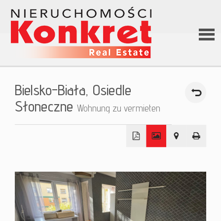
Hom
Bielsko-Biała,
Osiedle
Über
Słoneczne
Wohnung zu vermieten
uns
+
Angeb
−
Darle