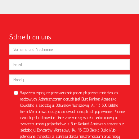
Schreib an uns
Wyrażam zgodę na przetwarzanie podanych przeze mnie danych
osobowych. Administratorem danych jest Biuro Konkret Agnieszka
Kowalska z siedzibą ul. Bohaterów Warszawy 1A, 43-300 Bielsko-
Biała. Mam prawo dostępu do swoich danych i ich poprawiania. Podanie
danych jest dobrowolne. Dane zbierane są w celu marketingowym,
zawarcia umowy pośrednictwa z Biuro Konkret Agnieszka Kowalska z
siedzibą ul. Bohaterów Warszawy 1A, 43-300 Bielsko-Biała i/lub
potencjalnej transakcji z zakresu obrotu nieruchomościami oraz mogą