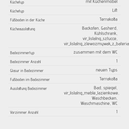
mit Küchenmöbel
Küchetyp
Lift
Küchetyp
Terrakotta
Füßboden in der Küche
Backofen, Gasherd,
Kücheausstattung
Kühlschrank,
vir_listalng_sztucce,
vir_listalng_zlewozmywak_z_bateria
zusammen mit dem WC
Badezimmertyp
1
Badezimmer Anzahl
neuen Typs
Glasur in Badezimmer
Terrakotta
Fußboden im Badezimmer
Bad, spiegel,
Ausstattung Badezimmer
vir_listalng_meble_lazienkowe,
Waschbecken,
Waschmaschine, WC
1
Vorzimmer Anzahl