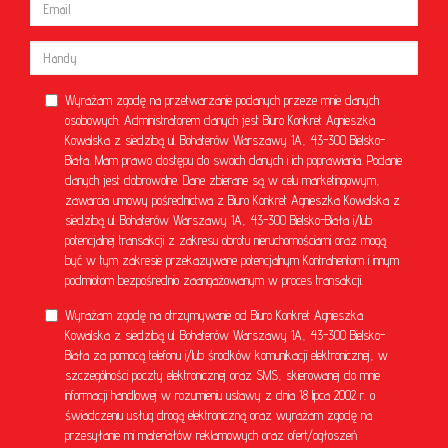
Wyrażam zgodę na przetwarzanie podanych przeze mnie danych
osobowych. Administratorem danych jest Biuro Konkret Agnieszka
Kowalska z siedzibą ul. Bohaterów Warszawy 1A, 43-300 Bielsko-
Biała. Mam prawo dostępu do swoich danych i ich poprawiania. Podanie
danych jest dobrowolne. Dane zbierane są w celu marketingowym,
zawarcia umowy pośrednictwa z Biuro Konkret Agnieszka Kowalska z
siedzibą ul. Bohaterów Warszawy 1A, 43-300 Bielsko-Biała i/lub
potencjalnej transakcji z zakresu obrotu nieruchomościami oraz mogą
być w tym zakresie przekazywane potencjalnym Kontrahentom i innym
podmiotom bezpośrednio zaangażowanym w proces transakcji.
Wyrażam zgodę na otrzymywanie od Biuro Konkret Agnieszka
Kowalska z siedzibą ul. Bohaterów Warszawy 1A, 43-300 Bielsko-
Biała za pomocą telefonu i/lub środków komunikacji elektronicznej, w
szczególności poczty elektronicznej oraz SMS, skierowanej do mnie
informacji handlowej w rozumieniu ustawy z dnia 18 lipca 2002 r. o
świadczeniu usług drogą elektroniczną oraz wyrażam zgodę na
przesyłanie mi materiałów reklamowych oraz ofert/ogłoszeń