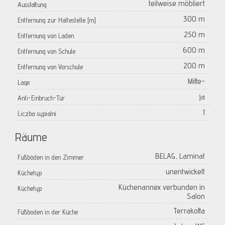
teilweise möbliert
Ausstattung
300 m
Entfernung zur Haltestelle [m]
250 m
Entfernung von Laden
600 m
Entfernung von Schule
200 m
Entfernung von Vorschule
Mitte-
Lage
ja
Anti-Einbruch-Tür
1
Liczba sypialni
Räume
BELAG, Laminat
Fußböden in den Zimmer
unentwickelt
Küchetyp
Küchenannex verbunden in
Küchetyp
Salon
Terrakotta
Füßboden in der Küche