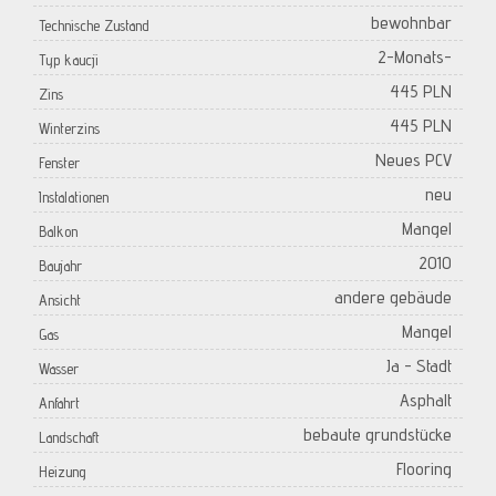
bewohnbar
Technische Zustand
2-Monats-
Typ kaucji
445 PLN
Zins
445 PLN
Winterzins
Neues PCV
Fenster
neu
Instalationen
Mangel
Balkon
2010
Baujahr
andere gebäude
Ansicht
Mangel
Gas
Ja - Stadt
Wasser
Asphalt
Anfahrt
bebaute grundstücke
Landschaft
Flooring
Heizung