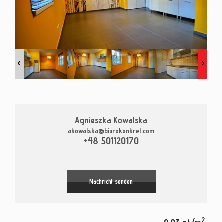
Kontak
Blog
Agnieszka Kowalska
akowalska@biurokonkret.com
Leaflet
|
© MapTiler
©
OpenStreetMap
contributors
+48 501120170
Nachricht senden
2