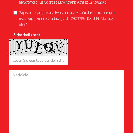
nieruchomości i usług przez Biuro Konkret Agnieszka Kowalska
Wyrażam zgodę na przetwarzanie przez pośrednika moich danych
osobowych zgodnie z ustawą z dn. 29.08.1997 (Dz. U. Nr 133, poz.
883).*
Sicherheitscode