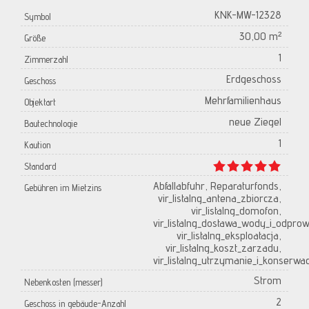
KNK-MW-12328
Symbol
30,00 m²
Größe
1
Zimmerzahl
Erdgeschoss
Geschoss
Mehrfamilienhaus
Objektart
neue Ziegel
Bautechnologie
1
Kaution
Standard
Abfallabfuhr, Reparaturfonds,
Gebühren im Mietzins
vir_listalng_antena_zbiorcza,
vir_listalng_domofon,
vir_listalng_dostawa_wody_i_odpro
vir_listalng_eksploatacja,
vir_listalng_koszt_zarzadu,
vir_listalng_utrzymanie_i_konserwa
Strom
Nebenkosten (messer)
2
Geschoss in gebäude-Anzahl