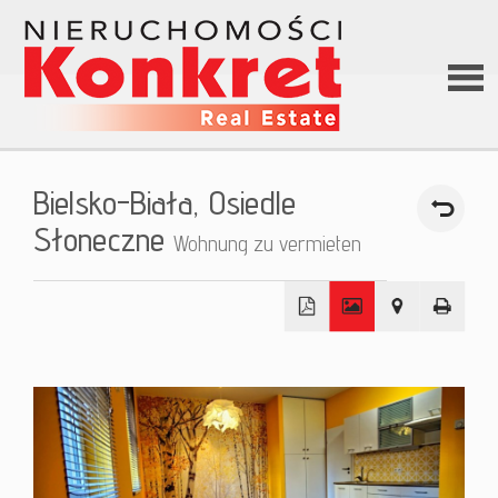
Hom
Bielsko-Biała,
Osiedle
Über
Słoneczne
Wohnung zu vermieten
uns
+
Angeb
−
Darle