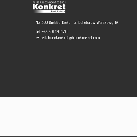
43-300 Bielsko-Biała , ul. Bohaterów Warszawy 1A
tel. +48 501 120 170
e-mail:
biurokonkret@biurokonkret.com