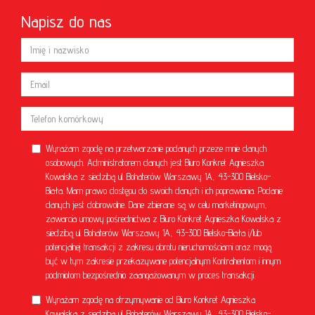
Napisz do nas
Wyrażam zgodę na przetwarzanie podanych przeze mnie danych
osobowych. Administratorem danych jest Biuro Konkret Agnieszka
Kowalska z siedzibą ul. Bohaterów Warszawy 1A, 43-300 Bielsko-
Biała. Mam prawo dostępu do swoich danych i ich poprawiania. Podanie
danych jest dobrowolne. Dane zbierane są w celu marketingowym,
zawarcia umowy pośrednictwa z Biuro Konkret Agnieszka Kowalska z
siedzibą ul. Bohaterów Warszawy 1A, 43-300 Bielsko-Biała i/lub
potencjalnej transakcji z zakresu obrotu nieruchomościami oraz mogą
być w tym zakresie przekazywane potencjalnym Kontrahentom i innym
podmiotom bezpośrednio zaangażowanym w proces transakcji.
Wyrażam zgodę na otrzymywanie od Biuro Konkret Agnieszka
Kowalska z siedzibą ul. Bohaterów Warszawy 1A, 43-300 Bielsko-