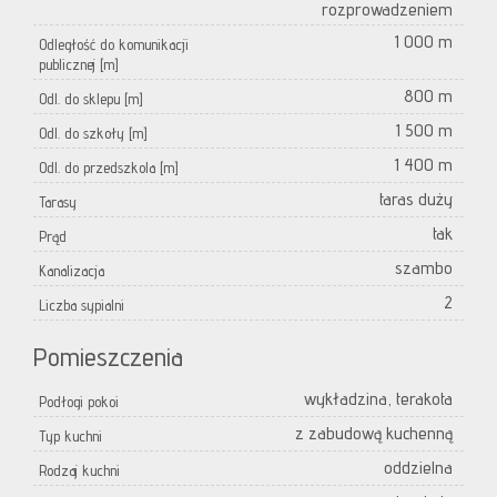
rozprowadzeniem
1 000 m
Odległość do komunikacji
publicznej [m]
800 m
Odl. do sklepu [m]
1 500 m
Odl. do szkoły [m]
1 400 m
Odl. do przedszkola [m]
taras duży
Tarasy
tak
Prąd
szambo
Kanalizacja
2
Liczba sypialni
Pomieszczenia
wykładzina, terakota
Podłogi pokoi
z zabudową kuchenną
Typ kuchni
oddzielna
Rodzaj kuchni