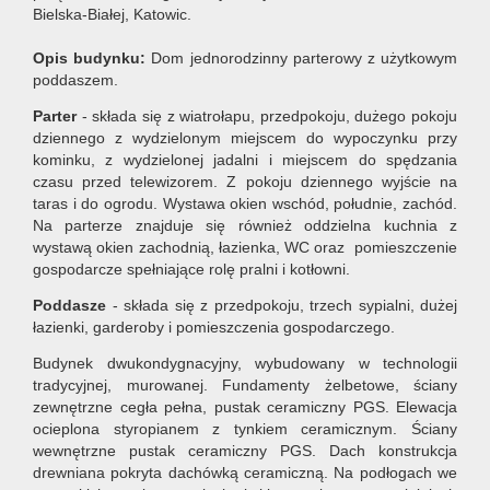
Bielska-Białej, Katowic.
Opis budynku:
Dom jednorodzinny parterowy z użytkowym
poddaszem.
Parter
- składa się z wiatrołapu, przedpokoju, dużego pokoju
dziennego z wydzielonym miejscem do wypoczynku przy
kominku, z wydzielonej jadalni i miejscem do spędzania
czasu przed telewizorem. Z pokoju dziennego wyjście na
taras i do ogrodu. Wystawa okien wschód, południe, zachód.
Na parterze znajduje się również oddzielna kuchnia z
wystawą okien zachodnią, łazienka, WC oraz pomieszczenie
gospodarcze spełniające rolę pralni i kotłowni.
Poddasze
- składa się z przedpokoju, trzech sypialni, dużej
łazienki, garderoby i pomieszczenia gospodarczego.
Budynek dwukondygnacyjny, wybudowany w technologii
tradycyjnej, murowanej. Fundamenty żelbetowe, ściany
zewnętrzne cegła pełna, pustak ceramiczny PGS. Elewacja
ocieplona styropianem z tynkiem ceramicznym. Ściany
wewnętrzne pustak ceramiczny PGS. Dach konstrukcja
drewniana pokryta dachówką ceramiczną. Na podłogach we