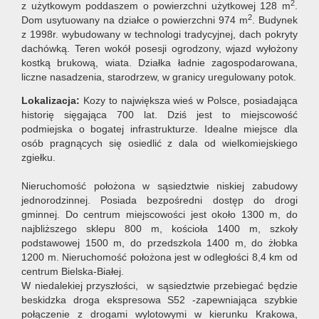
2
z użytkowym poddaszem o powierzchni użytkowej 128 m
.
2
Dom usytuowany na działce o powierzchni 974 m
. Budynek
z 1998r. wybudowany w technologi tradycyjnej, dach pokryty
dachówką. Teren wokół posesji ogrodzony, wjazd wyłożony
kostką brukową, wiata. Działka ładnie zagospodarowana,
liczne nasadzenia, starodrzew, w granicy uregulowany potok.
Lokalizacja:
Kozy to największa wieś w Polsce, posiadająca
historię sięgająca 700 lat. Dziś jest to miejscowość
podmiejska o bogatej infrastrukturze. Idealne miejsce dla
osób pragnących się osiedlić z dala od wielkomiejskiego
zgiełku.
Nieruchomość położona w sąsiedztwie niskiej zabudowy
jednorodzinnej. Posiada bezpośredni dostęp do drogi
gminnej. Do centrum miejscowości jest około 1300 m, do
najbliższego sklepu 800 m, kościoła 1400 m, szkoły
podstawowej 1500 m, do przedszkola 1400 m, do żłobka
1200 m.
Nieruchomość położona jest w odległości 8,4 km od
centrum Bielska-Białej.
W niedalekiej przyszłości, w sąsiedztwie przebiegać będzie
beskidzka droga ekspresowa S52 -zapewniająca szybkie
połączenie z drogami wylotowymi w kierunku Krakowa,