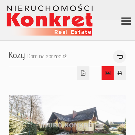
Stron
Kozy
Dom na sprzedaż
główn
O firm
Ofert
Kredy