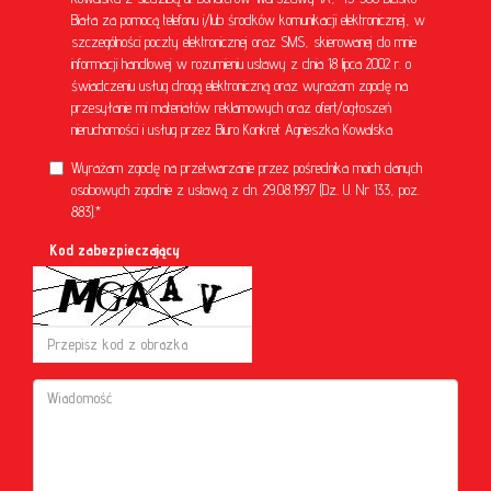
Biała za pomocą telefonu i/lub środków komunikacji elektronicznej, w
szczególności poczty elektronicznej oraz SMS, skierowanej do mnie
informacji handlowej w rozumieniu ustawy z dnia 18 lipca 2002 r. o
świadczeniu usług drogą elektroniczną oraz wyrażam zgodę na
przesyłanie mi materiałów reklamowych oraz ofert/ogłoszeń
nieruchomości i usług przez Biuro Konkret Agnieszka Kowalska
Wyrażam zgodę na przetwarzanie przez pośrednika moich danych
osobowych zgodnie z ustawą z dn. 29.08.1997 (Dz. U. Nr 133, poz.
883).*
Kod zabezpieczający