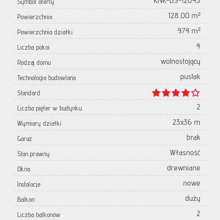
KNK-DS-12043
Symbol oferty
128,00 m²
Powierzchnia
974 m²
Powierzchnia działki
4
Liczba pokoi
wolnostojący
Rodzaj domu
pustak
Technologia budowlana
Standard
2
Liczba pięter w budynku
23x36 m
Wymiary działki
brak
Garaż
Własność
Stan prawny
drewniane
Okna
nowe
Instalacje
duży
Balkon
2
Liczba balkonów