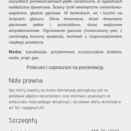
wszystkich pomieszczeniach płytki ceramiczne, w sypialniach
wykładzina dywanowa. Ściany tynki wewnętrzne cementowo-
wapienne, gładzie gipsowe. W łazienkach, wc i kuchni na
ścianach glazura. Okna drewniane, drzwi drewniane
płycinowe pełne i przeszklone, drzwi wejściowe
antywłamaniowe. Ogrzewanie gazowe (nowoczesny piec z
zamkniętą komorą spalania), kominek z rozprowadzeniem
ciepłego powietrza.
Media:
kanalizacja- przydomowa oczyszczalnia ścieków,
woda, prąd, gaz.
Polecam i zapraszam na prezentację.
Nota prawna
Opis oferty zawarty na stronie internetowej sporządzany jest na
podstawie oględzin nieruchomości oraz informacji uzyskanych od
właściciela, może podlegać aktualizacji i nie stanowi oferty określonej w
art. 66 i następnych K.C.
Szczegóły