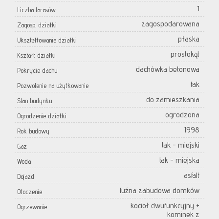
1
Liczba tarasów
zagospodarowana
Zagosp. działki
płaska
Ukształtowanie działki
prostokąt
Kształt działki
dachówka betonowa
Pokrycie dachu
tak
Pozwolenie na użytkowanie
do zamieszkania
Stan budynku
ogrodzona
Ogrodzenie działki
1998
Rok budowy
tak - miejski
Gaz
tak - miejska
Woda
asfalt
Dojazd
luźna zabudowa domków
Otoczenie
kocioł dwufunkcyjny +
Ogrzewanie
kominek z