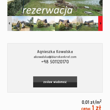
Kontak
Blog
Agnieszka Kowalska
akowalska@biurokonkret.com
+48 501120170
zostaw wiadomość
2
0,01 zł/m
1 zł
cena: