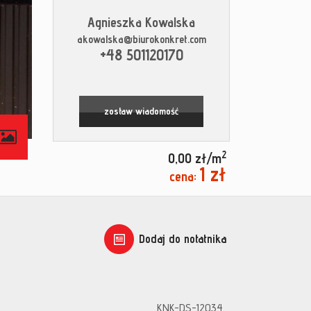
Agnieszka Kowalska
akowalska@biurokonkret.com
+48 501120170
zostaw wiadomość
contributors
2
0,00 zł/m
1 zł
cena:
Dodaj do notatnika
KNK-DS-12034