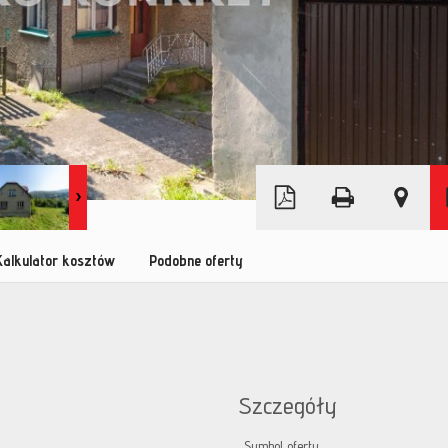
Leaflet
|
© MapTiler
©
OpenStreetMap
Kalkulator kosztów
Podobne oferty
Szczegóły
Symbol oferty