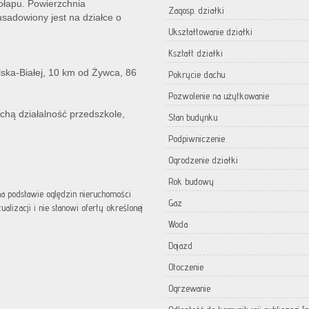
rołapu. Powierzchnia
Zagosp. działki
sadowiony jest na działce o
Ukształtowanie działki
Kształt działki
ska-Białej, 10 km od Żywca, 86
Pokrycie dachu
Pozwolenie na użytkowanie
chą działalność przedszkole,
Stan budynku
Podpiwniczenie
Ogrodzenie działki
Rok budowy
 na podstawie oględzin nieruchomości
Gaz
lizacji i nie stanowi oferty określonej
Woda
Dojazd
Otoczenie
Ogrzewanie