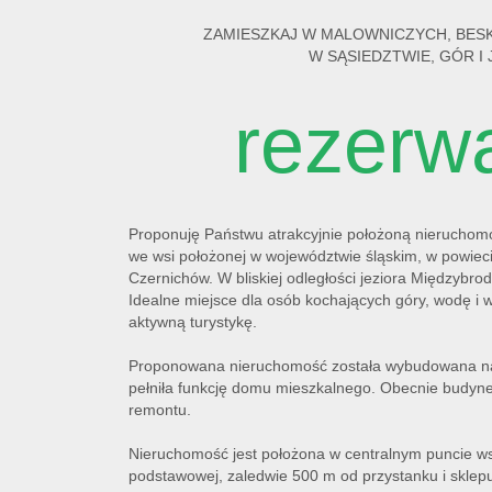
ZAMIESZKAJ W MALOWNICZYCH, BESK
W SĄSIEDZTWIE, GÓR I 
rezerw
Proponuję Państwu atrakcyjnie położoną nieruchomoś
we wsi położonej w województwie śląskim, w powiec
Czernichów. W bliskiej odległości jeziora Międzybrod
Idealne miejsce dla osób kochających góry, wodę i wi
aktywną turystykę.
Proponowana nieruchomość została wybudowana na 
pełniła funkcję domu mieszkalnego. Obecnie budyne
remontu.
Nieruchomość jest położona w centralnym puncie wsi
podstawowej, zaledwie 500 m od przystanku i sklep