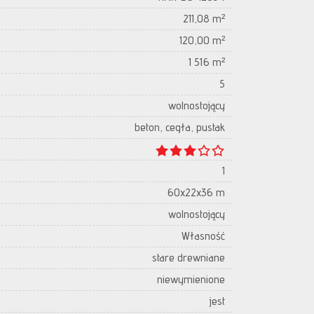
211,08 m²
120,00 m²
1 516 m²
5
wolnostojący
beton, cegła, pustak
1
60x22x36 m
wolnostojący
Własność
stare drewniane
niewymienione
jest