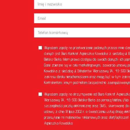
Wyrażam zgodę na przetwarzanie podanych przeze mnie dan
danych jest Biuro Konkret Agnieszka Kowalska z siedzibą u
Bielsko-Biała. Mam prawo dostępu do swoich danych i ich popr
Dane zbierane są w celu marketingowym, zawarcia umowy poś
Kowalska z siedzibą ul. Bohaterów Warszawy 1A, 43-300 Bielsk
zakresu obrotu nieruchomościami oraz mogą być w tym zakre
Kontrahentom i innym podmiotom bezpośrednio zaangażowanym 
Wyrażam zgodę na otrzymywanie od Biuro Konkret Agnieszka 
Warszawy 1A, 43-300 Bielsko-Biała za pomocą telefonu i/lub 
szczególności poczty elektronicznej oraz SMS, skierowanej do 
ustawy z dnia 18 lipca 2002 r. o świadczeniu usług drogą el
przesyłanie mi materiałów reklamowych oraz ofert/ogłoszeń ni
Agnieszka Kowalska