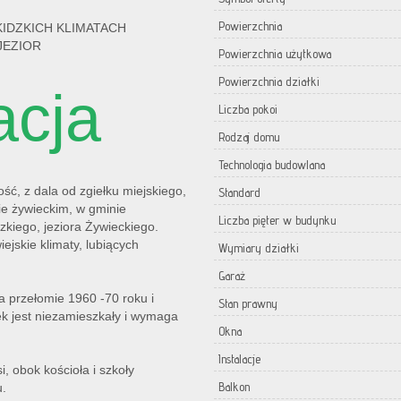
Powierzchnia
IDZKICH KLIMATACH
JEZIOR
Powierzchnia użytkowa
Powierzchnia działki
acja
Liczba pokoi
Rodzaj domu
Technologia budowlana
ć, z dala od zgiełku miejskiego,
Standard
ie żywieckim, w gminie
Liczba pięter w budynku
zkiego, jeziora Żywieckiego.
ejskie klimaty, lubiących
Wymiary działki
Garaż
przełomie 1960 -70 roku i
Stan prawny
k jest niezamieszkały i wymaga
Okna
Instalacje
, obok kościoła i szkoły
Balkon
u.