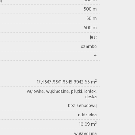
m]
500 m
50 m
500 m
jest
szambo
4
2
17,45;17,98;11,95;15,99;12,65 m
wylewka, wykładzina, płytki, lentex,
deska
bez zabudowy
oddzielna
2
16,69 m
wykładzina