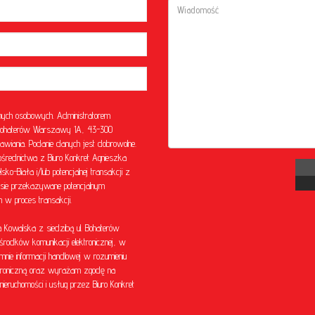
ych osobowych. Administratorem
l. Bohaterów Warszawy 1A, 43-300
awiania. Podanie danych jest dobrowolne.
rednictwa z Biuro Konkret Agnieszka
o-Biała i/lub potencjalnej transakcji z
sie przekazywane potencjalnym
w proces transakcji.
Kowalska z siedzibą ul. Bohaterów
środków komunikacji elektronicznej, w
mnie informacji handlowej w rozumieniu
ektroniczną oraz wyrażam zgodę na
eruchomości i usług przez Biuro Konkret