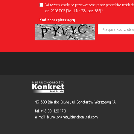
Wyrażam zgodę na przetwarzanie przez pośrednika moich d
dn. 29.08.1997 (Dz. U. Nr 133, poz. 883).*
Kod zabezpieczający
43-300 Bielsko-Biała , ul. Bohaterów Warszawy 1A
tel. +48 501 120 170
e-mail:
biurokonkret@biurokonkret.com