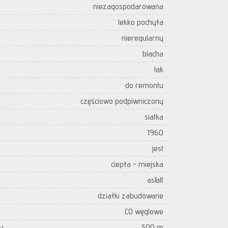
niezagospodarowana
lekko pochyła
nieregularny
blacha
tak
do remontu
częściowo podpiwniczony
siatka
1960
jest
ciepła - miejska
asfalt
działki zabudowane
CO węglowe
500 m