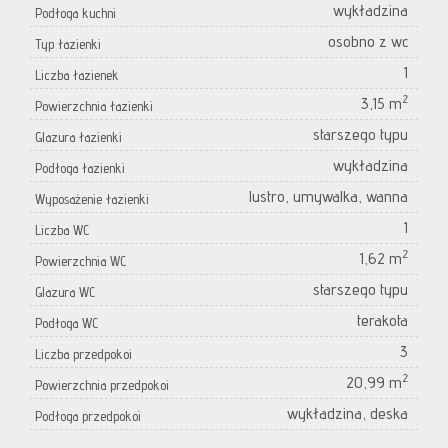
wykładzina
Podłoga kuchni
osobno z wc
Typ łazienki
1
Liczba łazienek
2
3,15 m
Powierzchnia łazienki
starszego typu
Glazura łazienki
wykładzina
Podłoga łazienki
lustro, umywalka, wanna
Wyposażenie łazienki
1
Liczba WC
2
1,62 m
Powierzchnia WC
starszego typu
Glazura WC
terakota
Podłoga WC
3
Liczba przedpokoi
2
20,99 m
Powierzchnia przedpokoi
wykładzina, deska
Podłoga przedpokoi