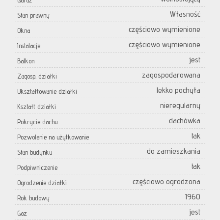
Garaż
Własność
Stan prawny
częściowo wymienione
Okna
częściowo wymienione
Instalacje
jest
Balkon
zagospodarowana
Zagosp. działki
lekko pochyła
Ukształtowanie działki
nieregularny
Kształt działki
dachówka
Pokrycie dachu
tak
Pozwolenie na użytkowanie
do zamieszkania
Stan budynku
tak
Podpiwniczenie
częściowo ogrodzona
Ogrodzenie działki
1960
Rok budowy
jest
Gaz