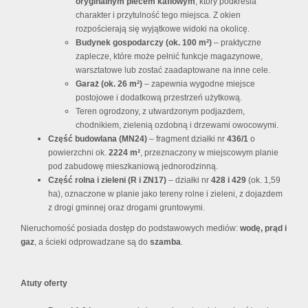
oryginalnym piecem kaflowym
, który podkreśla
charakter i przytulność tego miejsca. Z okien
rozpościerają się wyjątkowe widoki na okolicę.
Budynek gospodarczy (ok. 100 m²)
– praktyczne
zaplecze, które może pełnić funkcje magazynowe,
warsztatowe lub zostać zaadaptowane na inne cele.
Garaż (ok. 26 m²)
– zapewnia wygodne miejsce
postojowe i dodatkową przestrzeń użytkową.
Teren ogrodzony, z utwardzonym podjazdem,
chodnikiem, zielenią ozdobną i drzewami owocowymi.
Część budowlana (MN24)
– fragment działki nr
436/1
o
powierzchni ok.
2224 m²
, przeznaczony w miejscowym planie
pod zabudowę mieszkaniową jednorodzinną.
Część rolna i zieleni (R i ZN17)
– działki nr
428 i 429
(ok. 1,59
ha), oznaczone w planie jako tereny rolne i zieleni, z dojazdem
z drogi gminnej oraz drogami gruntowymi.
Nieruchomość posiada dostęp do podstawowych mediów:
wodę, prąd i
gaz
, a ścieki odprowadzane są do
szamba
.
Atuty oferty