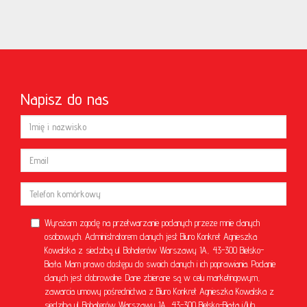
Napisz do nas
Wyrażam zgodę na przetwarzanie podanych przeze mnie danych
osobowych. Administratorem danych jest Biuro Konkret Agnieszka
Kowalska z siedzibą ul. Bohaterów Warszawy 1A, 43-300 Bielsko-
Biała. Mam prawo dostępu do swoich danych i ich poprawiania. Podanie
danych jest dobrowolne. Dane zbierane są w celu marketingowym,
zawarcia umowy pośrednictwa z Biuro Konkret Agnieszka Kowalska z
siedzibą ul. Bohaterów Warszawy 1A, 43-300 Bielsko-Biała i/lub