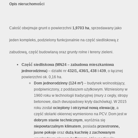
Opis nieruchomości
Całość obejmuje grunt o powierzchni
1,9703 ha
, sprzedawany jako
jeden kompleks, podzielony funkcjonalnie na część siedliskową z
zabudową, część budowlaną oraz grunty rolne i tereny zieleni.
Część siedliskowa (MN24 – zabudowa mieszkaniowa
jednorodzinna)
– działki nr
432/1, 436/1, 438 i 439
, o łącznej
powierzchni ok. 0,16 ha.
Dom jednorodzinny (124 m²)
– budynek wolnostojący,
podpiwniczony, z poddaszem użytkowym. Wzniesiony w
1960 roku w technologii tradycyjnej (mury z cegły, stropy
betonowe, dach dwuspadowy kryty dachówką). W 2015
roku został
ocieplony i otrzymał nową elewację
, a
część stolarki okiennej wymieniono na PCV. Dom jest w
dobrym stanie technicznym
, wyróżnia się
niepowtarzalnym klimatem
, posiada
przestronne,
jasne pokoje
oraz
dużą kuchnię z zachowanym