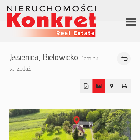
Stron
Jasienica,
Bielowicko
Dom na
główn
sprzedaż
O firm
+
Ofert
−
Kredy