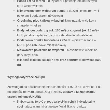
Ponad 1,9 ha terenu
– duży areał z potencjałem do różnych
form wykorzystania
Klimatyczny dom w dobrym stanie
, z dużymi, przestronnymi
pokojami i poddaszem użytkowym
Oryginalny piec kaflowy w kuchni
, który nadaje wyjątkowy
charakter wnętrzu
Budynek gospodarczy (ok. 100 m²) oraz garaż (ok. 26 m²)
–
funkcjonalne zaplecze dla gospodarstwa lub działalności
Dodatkowa działka budowlana 2224 m²
– przeznaczona w
MPZP pod zabudowę mieszkaniową
Malownicze położenie na wzgórzu
– niesamowite widoki na
góry, lasy i pola
Bliskość Bielska-Białej (7 km) oraz centrum Bielowicka (500
m)
Wymogi dotyczące zakupu
Ze względu na powierzchnię nieruchomości (1,9703 ha, w tym ok. 1,81
ha gruntów rolnych) obowiązują przepisy
ustawy o kształtowaniu
ustroju rolnego (UKUR):
Nabywcą może być przede wszystkim
rolnik indywidualny
spełniający warunki ustawowe (kwalifikacje rolnicze,