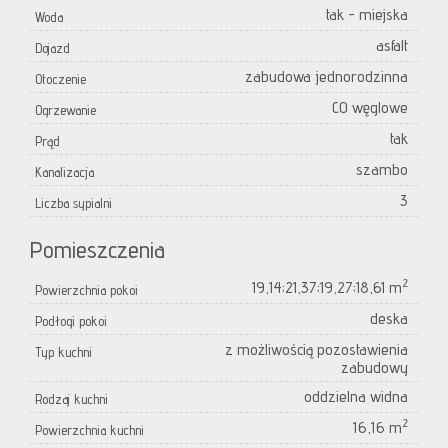
tak - miejska
Woda
asfalt
Dojazd
zabudowa jednorodzinna
Otoczenie
CO węglowe
Ogrzewanie
tak
Prąd
szambo
Kanalizacja
3
Liczba sypialni
Pomieszczenia
2
19,14;21,37;19,27;18,61 m
Powierzchnia pokoi
deska
Podłogi pokoi
z możliwością pozostawienia
Typ kuchni
zabudowy
oddzielna widna
Rodzaj kuchni
2
16,16 m
Powierzchnia kuchni