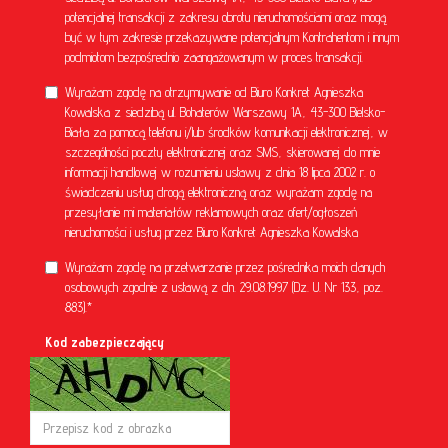
potencjalnej transakcji z zakresu obrotu nieruchomościami oraz mogą
być w tym zakresie przekazywane potencjalnym Kontrahentom i innym
podmiotom bezpośrednio zaangażowanym w proces transakcji.
Wyrażam zgodę na otrzymywanie od Biuro Konkret Agnieszka
Kowalska z siedzibą ul. Bohaterów Warszawy 1A, 43-300 Bielsko-
Biała za pomocą telefonu i/lub środków komunikacji elektronicznej, w
szczególności poczty elektronicznej oraz SMS, skierowanej do mnie
informacji handlowej w rozumieniu ustawy z dnia 18 lipca 2002 r. o
świadczeniu usług drogą elektroniczną oraz wyrażam zgodę na
przesyłanie mi materiałów reklamowych oraz ofert/ogłoszeń
nieruchomości i usług przez Biuro Konkret Agnieszka Kowalska
Wyrażam zgodę na przetwarzanie przez pośrednika moich danych
osobowych zgodnie z ustawą z dn. 29.08.1997 (Dz. U. Nr 133, poz.
883).*
Kod zabezpieczający