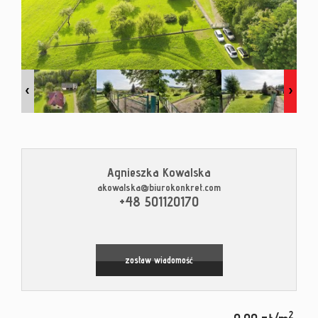
Kontak
Blog
Agnieszka Kowalska
akowalska@biurokonkret.com
Leaflet
|
© MapTiler
©
OpenStreetMap
contributors
+48 501120170
zostaw wiadomość
2