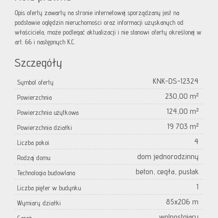
Opis oferty zawarty na stronie internetowej sporządzany jest na
podstawie oględzin nieruchomości oraz informacji uzyskanych od
właściciela, może podlegać aktualizacji i nie stanowi oferty określonej w
art. 66 i następnych K.C.
Szczegóły
KNK-DS-12324
Symbol oferty
230,00 m²
Powierzchnia
124,00 m²
Powierzchnia użytkowa
19 703 m²
Powierzchnia działki
4
Liczba pokoi
dom jednorodzinny
Rodzaj domu
beton, cegła, pustak
Technologia budowlana
1
Liczba pięter w budynku
85x206 m
Wymiary działki
wolnostojący