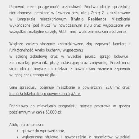
Ponieważ mam przyjemność przedstawić Państwu ofertę sprzedaży
nieruchomości położonej w Jaworzu przy ulicy Złotej 2, zlokalizowane
w kompleksie mieszkaniowym
Błatnia Residence.
Mieszkanie
wykończone "pod klucz" w nowoczesnym stylu oraz wyposażone we
wszystkie niezbędne sprzęty AGD - możliwość zamieszkania od zaraz!
Wnętrze zostało starannie zaprojektowane, aby zapewnić komfort i
funkcjonalność. Aneks kuchenny wyposażony
w solidną zabudowę oraz w wysokiej jakości sprzęt: lodówko-
zamrażarkę, piekarnik, płytę indukcyjną oraz zmywarkę. Przestronny
salon oferuje miejsce do relaksu, a nowoczesna łazienka zapewnia
wygodę codziennego użytku.
Cena sprzedaży obejmuje mieszkanie o powierzchni 25,64m2 oraz
komórki lokatorskiej o powierzchni 5,37m2.
Dodatkowo do mieszkania przynależy miejsce postojowe w garażu
podziemnym w cenie
35.000 zł.
Atuty nieruchomości:
gotowe do wprowadzenia,
wykończone stylowo i nowocześnie z materiałów wysokiej