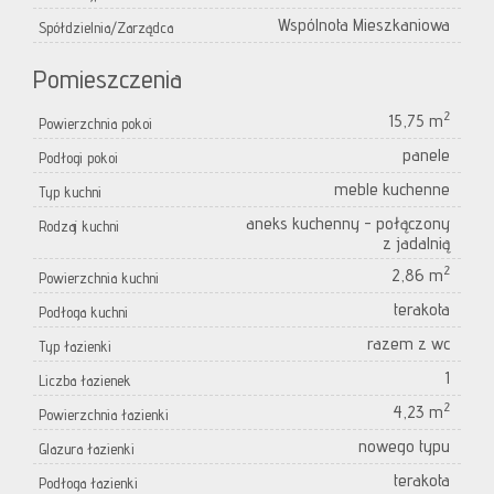
Wspólnota Mieszkaniowa
Spółdzielnia/Zarządca
Pomieszczenia
2
15,75 m
Powierzchnia pokoi
panele
Podłogi pokoi
meble kuchenne
Typ kuchni
aneks kuchenny - połączony
Rodzaj kuchni
z jadalnią
2
2,86 m
Powierzchnia kuchni
terakota
Podłoga kuchni
razem z wc
Typ łazienki
1
Liczba łazienek
2
4,23 m
Powierzchnia łazienki
nowego typu
Glazura łazienki
terakota
Podłoga łazienki