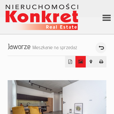
Stron
Jaworze
Mieszkanie na sprzedaż
główn
O firm
+
−
Ofert
Kredy