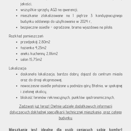
jakości,
wszystkie sprzęty AGD na gwarancji,
mieszkanie zlokalizowane na I piętrze 3 kondygnacyjnego
budynku oddanego do użytkowania w 2024 r.,
bezpieczne osiedle - ogrodzone, brama wjazdowa na pilota.
Rozkład pomieszczeń:
przedpokój 2,80m2
łazienka 4,23m2
aneks kuchenny 2,86m2
salon 15,75m2
Lokalizacja:
doskonała lokalizacja, bardzo dobry dojazd do centrum miasta
oraz do drogi ekspresowej,
nowoczesne osiedle położone u podnóża góry Błatnia, w spokojnej
i zielonej okolicy,
bliskość terenów rekreacyjnych, punktów gastronomicznych,
Zadzwoń już teraz! Chętnie udzielę dodatkowych informacji
dotyczących dokładnej specyfikacji technicznej mieszkania, oraz całego
budynku.
Mieszkanie jest idealne dla osób ceniących sobie komfort