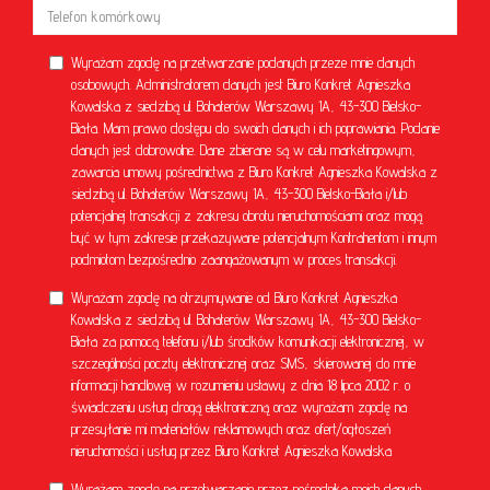
Wyrażam zgodę na przetwarzanie podanych przeze mnie danych
osobowych. Administratorem danych jest Biuro Konkret Agnieszka
Kowalska z siedzibą ul. Bohaterów Warszawy 1A, 43-300 Bielsko-
Biała. Mam prawo dostępu do swoich danych i ich poprawiania. Podanie
danych jest dobrowolne. Dane zbierane są w celu marketingowym,
zawarcia umowy pośrednictwa z Biuro Konkret Agnieszka Kowalska z
siedzibą ul. Bohaterów Warszawy 1A, 43-300 Bielsko-Biała i/lub
potencjalnej transakcji z zakresu obrotu nieruchomościami oraz mogą
być w tym zakresie przekazywane potencjalnym Kontrahentom i innym
podmiotom bezpośrednio zaangażowanym w proces transakcji.
Wyrażam zgodę na otrzymywanie od Biuro Konkret Agnieszka
Kowalska z siedzibą ul. Bohaterów Warszawy 1A, 43-300 Bielsko-
Biała za pomocą telefonu i/lub środków komunikacji elektronicznej, w
szczególności poczty elektronicznej oraz SMS, skierowanej do mnie
informacji handlowej w rozumieniu ustawy z dnia 18 lipca 2002 r. o
świadczeniu usług drogą elektroniczną oraz wyrażam zgodę na
przesyłanie mi materiałów reklamowych oraz ofert/ogłoszeń
nieruchomości i usług przez Biuro Konkret Agnieszka Kowalska
Wyrażam zgodę na przetwarzanie przez pośrednika moich danych