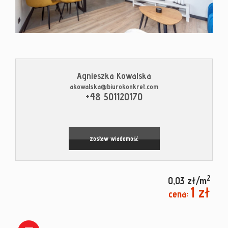
Kontak
Blog
Agnieszka Kowalska
akowalska@biurokonkret.com
+48 501120170
Leaflet
|
© MapTiler
©
OpenStreetMap
contributors
zostaw wiadomość
2
0,03 zł/m
1 zł
cena: