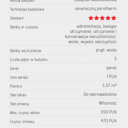
Rodzaj budynku
ceramiczny porotherm
Technologia budowlana
Standard
administracja, bieżące
Opłaty w czynszu
utrzymanie, utrzymanie i
konserwacja nieruchomości,
woda, wywóz nieczystości
prąd, woda
Opłaty wg liczników
3
Liczba pięter w budynku
garaż
Garaż
1 PLN
Cena garażu
5,37 m²
Piwnica
Do wprowadzenia
Stan lokalu
Własność
Stan prawny
350 PLN
Mies. czynsz admin.
470 PLN
Czynsz zimowy