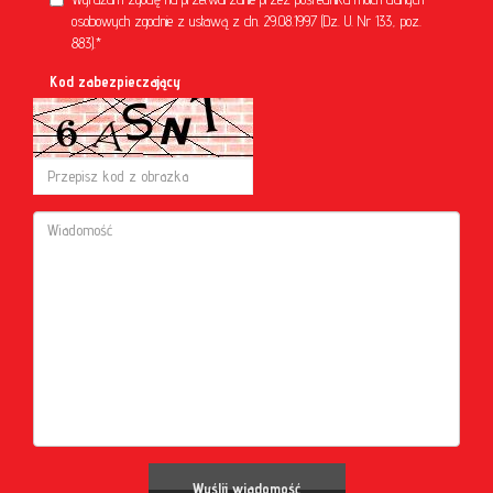
osobowych zgodnie z ustawą z dn. 29.08.1997 (Dz. U. Nr 133, poz.
883).*
Kod zabezpieczający