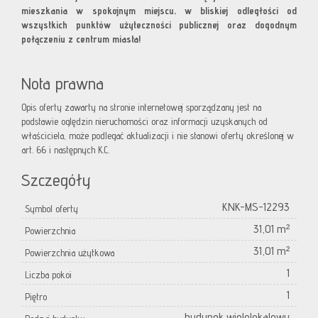
mieszkania w spokojnym miejscu, w bliskiej odległości od
wszystkich punktów użyteczności publicznej oraz dogodnym
połączeniu z centrum miasta!
Nota prawna
Opis oferty zawarty na stronie internetowej sporządzany jest na
podstawie oględzin nieruchomości oraz informacji uzyskanych od
właściciela, może podlegać aktualizacji i nie stanowi oferty określonej w
art. 66 i następnych K.C.
Szczegóły
KNK-MS-12293
Symbol oferty
31,01 m²
Powierzchnia
31,01 m²
Powierzchnia użytkowa
1
Liczba pokoi
1
Piętro
budynek wielolokalowy