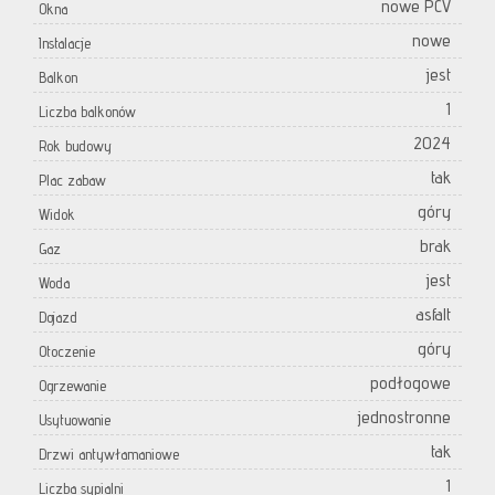
nowe PCV
Okna
nowe
Instalacje
jest
Balkon
1
Liczba balkonów
2024
Rok budowy
tak
Plac zabaw
góry
Widok
brak
Gaz
jest
Woda
asfalt
Dojazd
góry
Otoczenie
podłogowe
Ogrzewanie
jednostronne
Usytuowanie
tak
Drzwi antywłamaniowe
1
Liczba sypialni