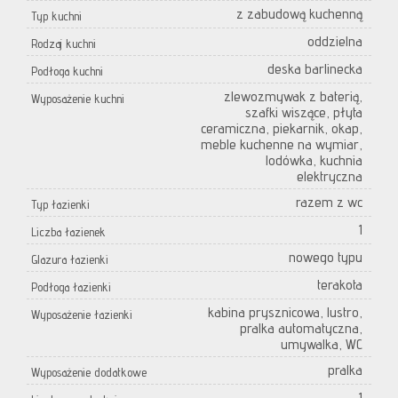
z zabudową kuchenną
Typ kuchni
oddzielna
Rodzaj kuchni
deska barlinecka
Podłoga kuchni
zlewozmywak z baterią,
Wyposażenie kuchni
szafki wiszące, płyta
ceramiczna, piekarnik, okap,
meble kuchenne na wymiar,
lodówka, kuchnia
elektryczna
razem z wc
Typ łazienki
1
Liczba łazienek
nowego typu
Glazura łazienki
terakota
Podłoga łazienki
kabina prysznicowa, lustro,
Wyposażenie łazienki
pralka automatyczna,
umywalka, WC
pralka
Wyposażenie dodatkowe
1