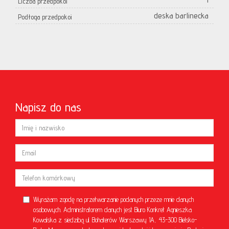
Liczba przedpokoi
deska barlinecka
Podłoga przedpokoi
Napisz do nas
Wyrażam zgodę na przetwarzanie podanych przeze mnie danych
osobowych. Administratorem danych jest Biuro Konkret Agnieszka
Kowalska z siedzibą ul. Bohaterów Warszawy 1A, 43-300 Bielsko-