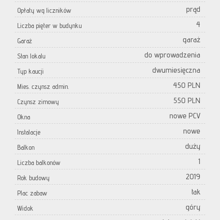
prąd
Opłaty wg liczników
4
Liczba pięter w budynku
garaż
Garaż
do wprowadzenia
Stan lokalu
dwumiesięczna
Typ kaucji
450 PLN
Mies. czynsz admin.
550 PLN
Czynsz zimowy
nowe PCV
Okna
nowe
Instalacje
duży
Balkon
1
Liczba balkonów
2019
Rok budowy
tak
Plac zabaw
góry
Widok