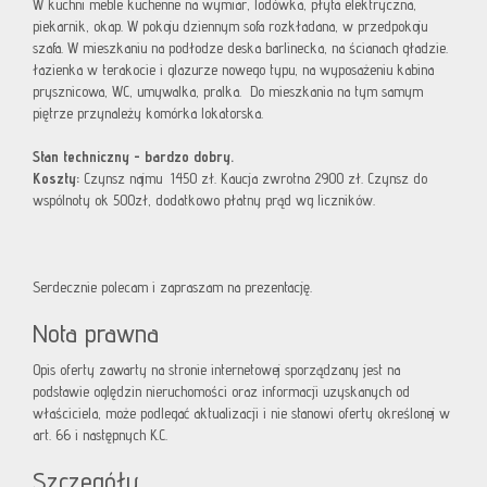
W kuchni meble kuchenne na wymiar, lodówka, płyta elektryczna,
piekarnik, okap. W pokoju dziennym sofa rozkładana, w przedpokoju
szafa. W mieszkaniu na podłodze deska barlinecka, na ścianach gładzie.
łazienka w terakocie i glazurze nowego typu, na wyposażeniu kabina
prysznicowa, WC, umywalka, pralka. Do mieszkania na tym samym
piętrze przynależy komórka lokatorska.
Stan techniczny - bardzo dobry.
Koszty:
Czynsz najmu 1450 zł. Kaucja zwrotna 2900 zł. Czynsz do
wspólnoty ok 500zł, dodatkowo płatny prąd wg liczników.
Serdecznie polecam i zapraszam na prezentację.
Nota prawna
Opis oferty zawarty na stronie internetowej sporządzany jest na
podstawie oględzin nieruchomości oraz informacji uzyskanych od
właściciela, może podlegać aktualizacji i nie stanowi oferty określonej w
art. 66 i następnych K.C.
Szczegóły