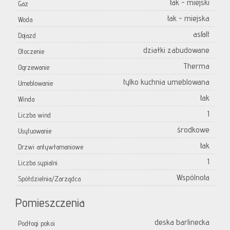
tak - miejski
Gaz
tak - miejska
Woda
asfalt
Dojazd
działki zabudowane
Otoczenie
Therma
Ogrzewanie
tylko kuchnia umeblowana
Umeblowanie
tak
Winda
1
Liczba wind
środkowe
Usytuowanie
tak
Drzwi antywłamaniowe
1
Liczba sypialni
Wspólnota
Spółdzielnia/Zarządca
Pomieszczenia
deska barlinecka
Podłogi pokoi