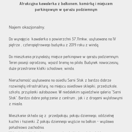
Atrakcyjna kawalerka z balkonem, komórką i miejscem
parkingowym w garażu podziemnym
Najem okazjonalny.
Do wynajęcia kawalerka o powierzchni 37,11mkw, usytuowana na IV
piętrze , czteropiętrowego budynku z 2019 roku z windą.
Do mieszkania przynależy miejsce parkingowe w garażu podziemnym.
Teren posesji ogrodzony, wjazd bramą na pilota. Budynek nowoczesny,
duże przestronne klatki schodowe, winda.
Nieruchomość usytuowana na osiedlu Sarni Stok z bardzo dobrze
rozwiniętą infrastrukturą, na miejscu osiedlowe sklepiki, przedszkole,
szkoła, przystanki autobusowe. W niedalekim sąsiedztwie galeria "Sarni
Stok". Bardzo dobre połączenie z centrum , jak i z drogami wylotowymi
z miasta.
Mieszkanie składa się z przedpokoju, pokoju dziennego, oddzielnej
kuchni i łazienki. Z pokoju dziennego wyjście na balkon - wystawa
południowo zachodnia.