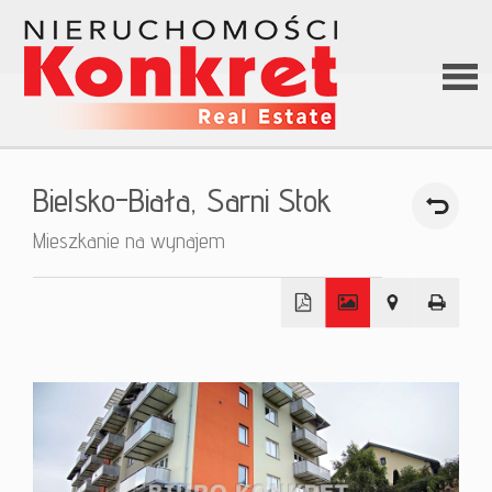
Stron
Bielsko-Biała,
Sarni Stok
główn
Mieszkanie na wynajem
O firm
+
Ofert
−
Kredy