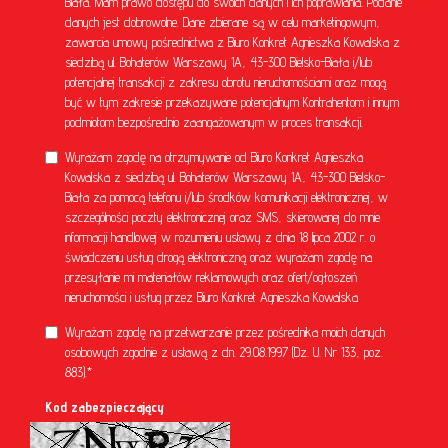
Biała. Mam prawo dostępu do swoich danych i ich poprawiania. Podanie
danych jest dobrowolne. Dane zbierane są w celu marketingowym,
zawarcia umowy pośrednictwa z Biuro Konkret Agnieszka Kowalska z
siedzibą ul. Bohaterów Warszawy 1A, 43-300 Bielsko-Biała i/lub
potencjalnej transakcji z zakresu obrotu nieruchomościami oraz mogą
być w tym zakresie przekazywane potencjalnym Kontrahentom i innym
podmiotom bezpośrednio zaangażowanym w proces transakcji.
Wyrażam zgodę na otrzymywanie od Biuro Konkret Agnieszka
Kowalska z siedzibą ul. Bohaterów Warszawy 1A, 43-300 Bielsko-
Biała za pomocą telefonu i/lub środków komunikacji elektronicznej, w
szczególności poczty elektronicznej oraz SMS, skierowanej do mnie
informacji handlowej w rozumieniu ustawy z dnia 18 lipca 2002 r. o
świadczeniu usług drogą elektroniczną oraz wyrażam zgodę na
przesyłanie mi materiałów reklamowych oraz ofert/ogłoszeń
nieruchomości i usług przez Biuro Konkret Agnieszka Kowalska
Wyrażam zgodę na przetwarzanie przez pośrednika moich danych
osobowych zgodnie z ustawą z dn. 29.08.1997 (Dz. U. Nr 133, poz.
883).*
Kod zabezpieczający