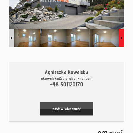
Kontak
Blog
Agnieszka Kowalska
akowalska@biurokonkret.com
Leaflet
|
© MapTiler
©
OpenStreetMap
contributors
+48 501120170
zostaw wiadomość
2