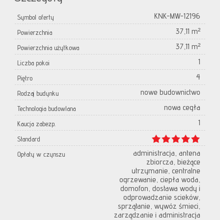
KNK-MW-12196
Symbol oferty
37,11 m²
Powierzchnia
37,11 m²
Powierzchnia użytkowa
1
Liczba pokoi
4
Piętro
nowe budownictwo
Rodzaj budynku
nowa cegła
Technologia budowlana
1
Kaucja zabezp.
Standard
administracja, antena
Opłaty w czynszu
zbiorcza, bieżące
utrzymanie, centralne
ogrzewanie, ciepła woda,
domofon, dostawa wody i
odprowadzanie scieków,
sprzątanie, wywóz śmieci,
zarządzanie i administracja