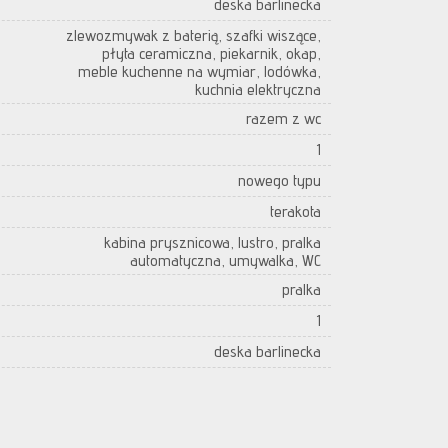
deska barlinecka
zlewozmywak z baterią, szafki wiszące,
płyta ceramiczna, piekarnik, okap,
meble kuchenne na wymiar, lodówka,
kuchnia elektryczna
razem z wc
1
nowego typu
terakota
kabina prysznicowa, lustro, pralka
automatyczna, umywalka, WC
pralka
1
deska barlinecka