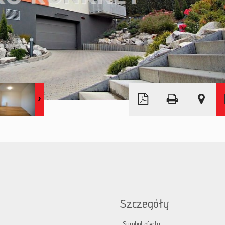
Leaflet
|
© MapTiler
©
OpenStreetMap
Szczegóły
Symbol oferty