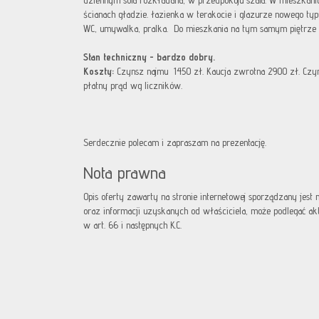
dziennym sofa rozkładana, w przedpokoju szafa. W mieszkaniu
ścianach gładzie. łazienka w terakocie i glazurze nowego ty
WC, umywalka, pralka. Do mieszkania na tym samym piętrze 
Stan techniczny - bardzo dobry.
Koszty:
Czynsz najmu 1450 zł. Kaucja zwrotna 2900 zł. Czy
płatny prąd wg liczników.
Serdecznie polecam i zapraszam na prezentację.
Nota prawna
Opis oferty zawarty na stronie internetowej sporządzany jest
oraz informacji uzyskanych od właściciela, może podlegać aktua
w art. 66 i następnych K.C.