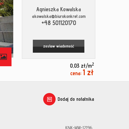
Agnieszka Kowalska
akowalska@biurokonkret.com
+48 501120170
zostaw wiadomość
contributors
2
0,03 zł/m
1 zł
cena:
Dodaj do notatnika
KNK-MW-12196