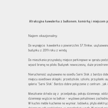
Atrakcyjna kawalerka z balkonem, komórką i miejscem
Najem okazjonalny.
Do wynajęcia kawalerka o powierzchni 37,11mkw, usytuowana 
budynku z 2019 roku z windą.
Do mieszkania przynależy miejsce parkingowe w garażu podzi
wjazd bramą na pilota. Budynek nowoczesny, duże przestronn
Nieruchomość usytuowana na osiedlu Sarni Stok z bardzo dobrz
miejscu osiedlowe sklepiki, przedszkole, szkoła, przystanki 
galeria "Sarni Stok". Bardzo dobre połączenie z centrum , jak
Mieszkanie składa się z przedpokoju, pokoju dziennego, oddzie
dziennego wyjście na balkon - wystawa południowo zachodni
W kuchni meble kuchenne na wymiar, lodówka, płyta elektrycz