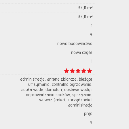
37,11 m²
37,11 m²
1
4
nowe budownictwo
nowa cegła
1
administracja, antena zbiorcza, bieżące
utrzymanie, centralne ogrzewanie,
ciepła woda, domofon, dostawa wody i
odprowadzanie scieków, sprzątanie,
wywóz śmieci, zarządzanie i
administracja
prąd
4