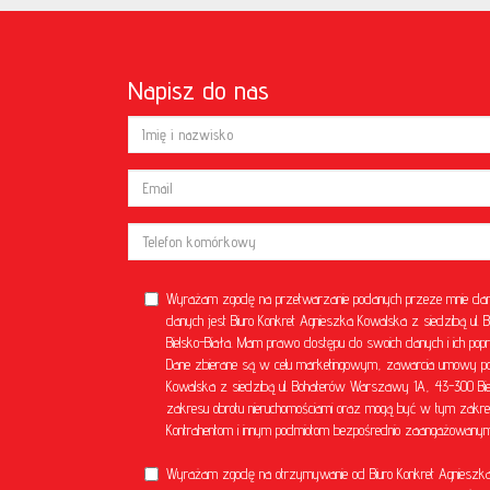
Napisz do nas
Wyrażam zgodę na przetwarzanie podanych przeze mnie dan
danych jest Biuro Konkret Agnieszka Kowalska z siedzibą u
Bielsko-Biała. Mam prawo dostępu do swoich danych i ich popr
Dane zbierane są w celu marketingowym, zawarcia umowy poś
Kowalska z siedzibą ul. Bohaterów Warszawy 1A, 43-300 Bielsk
zakresu obrotu nieruchomościami oraz mogą być w tym zakre
Kontrahentom i innym podmiotom bezpośrednio zaangażowanym 
Wyrażam zgodę na otrzymywanie od Biuro Konkret Agnieszka 