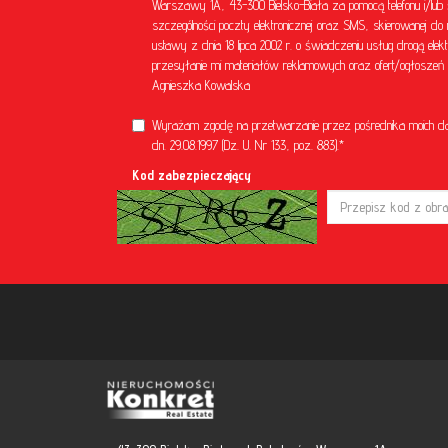
Warszawy 1A, 43-300 Bielsko-Biała za pomocą telefonu i/lub 
szczególności poczty elektronicznej oraz SMS, skierowanej do 
ustawy z dnia 18 lipca 2002 r. o świadczeniu usług drogą el
przesyłanie mi materiałów reklamowych oraz ofert/ogłoszeń ni
Agnieszka Kowalska
Wyrażam zgodę na przetwarzanie przez pośrednika moich d
dn. 29.08.1997 (Dz. U. Nr 133, poz. 883).*
Kod zabezpieczający