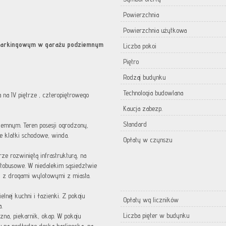
Powierzchnia
Powierzchnia użytkowa
 parkingowym w garażu podziemnym
Liczba pokoi
Piętro
Rodzaj budynku
Technologia budowlana
na IV piętrze , czteropiętrowego
Kaucja zabezp.
Standard
emnym. Teren posesji ogrodzony,
e klatki schodowe, winda.
Opłaty w czynszu
e rozwiniętą infrastrukturą, na
autobusowe. W niedalekim sąsiedztwie
 i z drogami wylotowymi z miasta.
lnej kuchni i łazienki. Z pokoju
Opłaty wg liczników
a.
Liczba pięter w budynku
na, piekarnik, okap. W pokoju