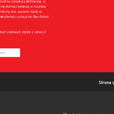
środków komunikacji elektronicznej, w
mnie informacji handlowej w rozumieniu
ektroniczną oraz wyrażam zgodę na
eruchomości i usług przez Biuro Konkret
anych osobowych zgodnie z ustawą z
Strona 