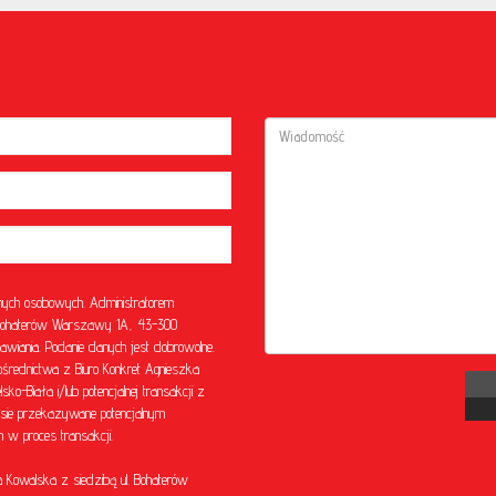
ych osobowych. Administratorem
l. Bohaterów Warszawy 1A, 43-300
awiania. Podanie danych jest dobrowolne.
rednictwa z Biuro Konkret Agnieszka
o-Biała i/lub potencjalnej transakcji z
sie przekazywane potencjalnym
w proces transakcji.
Kowalska z siedzibą ul. Bohaterów