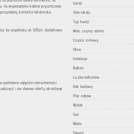
 na podłodze deska barlinecka, na
Garaż
pu, na wyposażeniu kabina prysznicowa,
przynależy komórka lokatorska.
Stan lokalu
Typ kaucji
nsz do wspólnoty ok 500zł, dodatkowo
Mies. czynsz admin.
Czynsz zimowy
Okna
Instalacje
Balkon
Liczba balkonów
 na podstawie oględzin nieruchomości
Rok budowy
lizacji i nie stanowi oferty określonej
Plac zabaw
Widok
Gaz
Woda
Dojazd