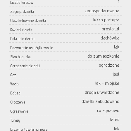
1
Liczba tarasów
zagospodarowana
Zagosp. działki
lekko pochyła
Ukształtowanie działki
prostokat
Kształt działki
dachówka
Pokrycie dachu
tak
Pozwolenie na użytkowanie
do zamieszkania
Stan budynku
ogrodzona
Ogrodzenie działki
jest
Gaz
tak - miejska
Woda
droga utwardzona
Dojazd
działki zabudowane
Otoczenie
co -gazowe
Ogrzewanie
taras
Tarasy
tak
Drzwi antywłamaniowe