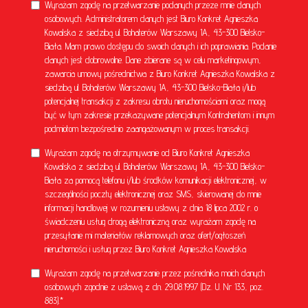
Wyrażam zgodę na przetwarzanie podanych przeze mnie danych
osobowych. Administratorem danych jest Biuro Konkret Agnieszka
Kowalska z siedzibą ul. Bohaterów Warszawy 1A, 43-300 Bielsko-
Biała. Mam prawo dostępu do swoich danych i ich poprawiania. Podanie
danych jest dobrowolne. Dane zbierane są w celu marketingowym,
zawarcia umowy pośrednictwa z Biuro Konkret Agnieszka Kowalska z
siedzibą ul. Bohaterów Warszawy 1A, 43-300 Bielsko-Biała i/lub
potencjalnej transakcji z zakresu obrotu nieruchomościami oraz mogą
być w tym zakresie przekazywane potencjalnym Kontrahentom i innym
podmiotom bezpośrednio zaangażowanym w proces transakcji.
Wyrażam zgodę na otrzymywanie od Biuro Konkret Agnieszka
Kowalska z siedzibą ul. Bohaterów Warszawy 1A, 43-300 Bielsko-
Biała za pomocą telefonu i/lub środków komunikacji elektronicznej, w
szczególności poczty elektronicznej oraz SMS, skierowanej do mnie
informacji handlowej w rozumieniu ustawy z dnia 18 lipca 2002 r. o
świadczeniu usług drogą elektroniczną oraz wyrażam zgodę na
przesyłanie mi materiałów reklamowych oraz ofert/ogłoszeń
nieruchomości i usług przez Biuro Konkret Agnieszka Kowalska
Wyrażam zgodę na przetwarzanie przez pośrednika moich danych
osobowych zgodnie z ustawą z dn. 29.08.1997 (Dz. U. Nr 133, poz.
883).*