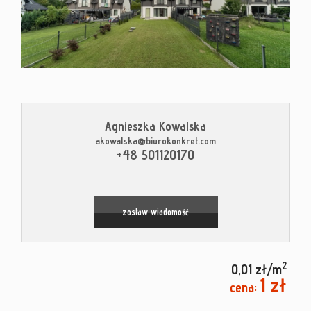
Kontak
Blog
Agnieszka Kowalska
akowalska@biurokonkret.com
+48 501120170
Leaflet
|
© MapTiler
©
OpenStreetMap
contributors
zostaw wiadomość
2
0,01 zł/m
1 zł
cena: