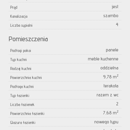
jest
Prąd
szambo
Kanalizacja
4
Liczba sypialni
Pomieszczenia
panele
Podłogi pokoi
meble kuchenne
Typ kuchni
oddzielna
Rodzaj kuchni
2
9,78 m
Powierzchnia kuchni
terakota
Podłoga kuchni
razem z wc
Typ łazienki
2
Liczba łazienek
2
7,68 m
Powierzchnia łazienki
nowego typu
Glazura łazienki