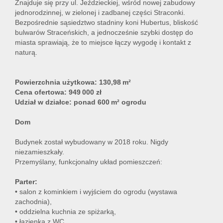
Znajduje się przy ul. Jeździeckiej, wśród nowej zabudowy
jednorodzinnej, w zielonej i zadbanej części Straconki.
Bezpośrednie sąsiedztwo stadniny koni Hubertus, bliskość
bulwarów Straceńskich, a jednocześnie szybki dostęp do
miasta sprawiają, że to miejsce łączy wygodę i kontakt z
naturą.
Powierzchnia użytkowa:
130,98 m²
Cena ofertowa:
949 000 zł
Udział w działce:
ponad 600 m² ogrodu
Dom
Budynek został wybudowany w 2018 roku. Nigdy
niezamieszkały.
Przemyślany, funkcjonalny układ pomieszczeń:
Parter:
• salon z kominkiem i wyjściem do ogrodu (wystawa
zachodnia),
• oddzielna kuchnia ze spiżarką,
• łazienka z WC,