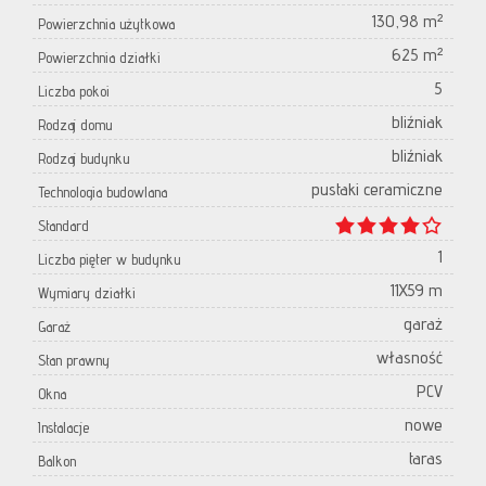
130,98 m²
Powierzchnia użytkowa
625 m²
Powierzchnia działki
5
Liczba pokoi
bliźniak
Rodzaj domu
bliźniak
Rodzaj budynku
pustaki ceramiczne
Technologia budowlana
Standard
1
Liczba pięter w budynku
11X59 m
Wymiary działki
garaż
Garaż
własność
Stan prawny
PCV
Okna
nowe
Instalacje
taras
Balkon