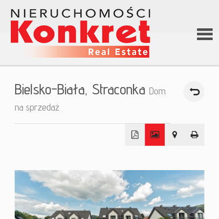
Stron
Bielsko-Biała,
Straconka
Dom
główn
na sprzedaż
O firm
+
Ofert
−
Kredy