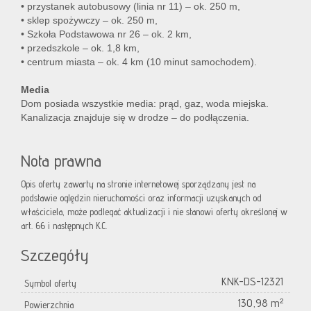
• przystanek autobusowy (linia nr 11) – ok. 250 m,
• sklep spożywczy – ok. 250 m,
• Szkoła Podstawowa nr 26 – ok. 2 km,
• przedszkole – ok. 1,8 km,
• centrum miasta – ok. 4 km (10 minut samochodem).
Media
Dom posiada wszystkie media: prąd, gaz, woda miejska.
Kanalizacja znajduje się w drodze – do podłączenia.
Nota prawna
Opis oferty zawarty na stronie internetowej sporządzany jest na
podstawie oględzin nieruchomości oraz informacji uzyskanych od
właściciela, może podlegać aktualizacji i nie stanowi oferty określonej w
art. 66 i następnych K.C.
Szczegóły
KNK-DS-12321
Symbol oferty
130,98 m²
Powierzchnia