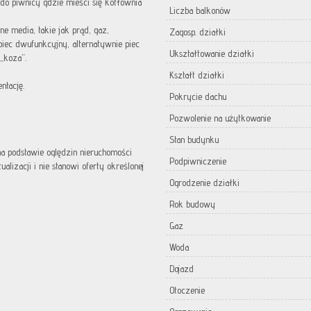
do piwnicy gdzie mieści się kotłownia
Liczba balkonów
 media, takie jak prąd, gaz,
Zagosp. działki
iec dwufunkcyjny, alternatywnie piec
Ukształtowanie działki
„koza”.
Kształt działki
ntację.
Pokrycie dachu
Pozwolenie na użytkowanie
Stan budynku
 na podstawie oględzin nieruchomości
Podpiwniczenie
lizacji i nie stanowi oferty określonej
Ogrodzenie działki
Rok budowy
Gaz
Woda
Dojazd
Otoczenie