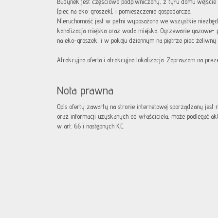
Budynek jest częściowo podpiwniczony, z tyłu domu wejście 
(piec na eko-groszek), i pomieszczenie gospodarcze.
Nieruchomość jest w pełni wyposażona we wszystkie niezbędne
kanalizacja miejska oraz woda miejska. Ogrzewanie gazowe- p
na eko-groszek, i w pokoju dziennym na piętrze piec żeliwny 
Atrakcyjna oferta i atrakcyjna lokalizacja. Zapraszam na preze
Nota prawna
Opis oferty zawarty na stronie internetowej sporządzany jest
oraz informacji uzyskanych od właściciela, może podlegać aktua
w art. 66 i następnych K.C.