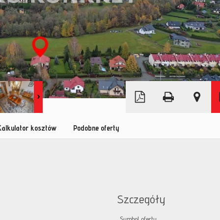
Leaflet
|
© MapTiler
©
OpenStreetMap
Kalkulator kosztów
Podobne oferty
Szczegóły
Symbol oferty