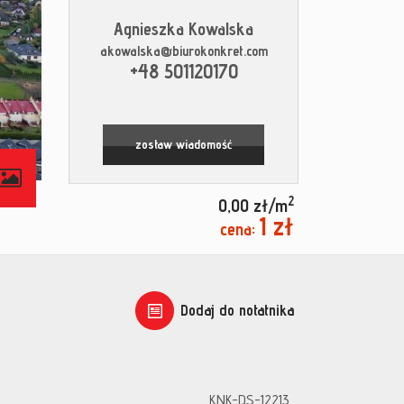
Agnieszka Kowalska
akowalska@biurokonkret.com
+48 501120170
zostaw wiadomość
contributors
2
0,00 zł/m
1 zł
cena:
Dodaj do notatnika
KNK-DS-12213