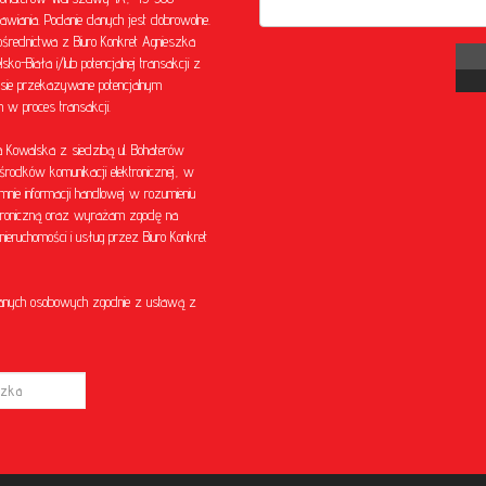
awiania. Podanie danych jest dobrowolne.
rednictwa z Biuro Konkret Agnieszka
o-Biała i/lub potencjalnej transakcji z
sie przekazywane potencjalnym
w proces transakcji.
Kowalska z siedzibą ul. Bohaterów
środków komunikacji elektronicznej, w
mnie informacji handlowej w rozumieniu
ektroniczną oraz wyrażam zgodę na
eruchomości i usług przez Biuro Konkret
anych osobowych zgodnie z ustawą z