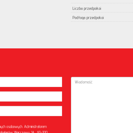
Liczba przedpokoi
Podłoga przedpokoi
ych osobowych. Administratorem
l. Bohaterów Warszawy 1A, 43-300