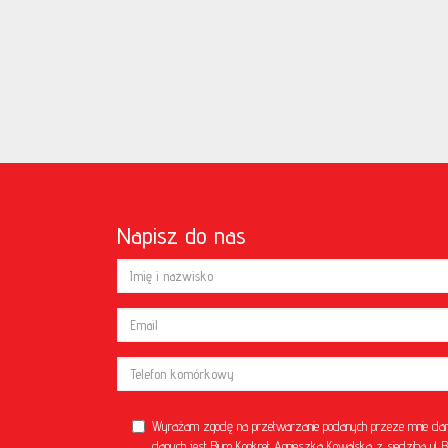
Napisz do nas
Wyrażam zgodę na przetwarzanie podanych przeze mnie dan
danych jest Biuro Konkret Agnieszka Kowalska z siedzibą u