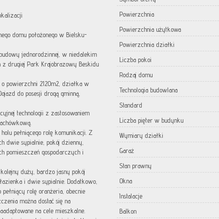
Powierzchnia
kalizacji
Powierzchnia użytkowa
jnego domu położonego w Bielsku-
Powierzchnia działki
budowy jednorodzinnej, w niedalekim
Liczba pokoi
 a z drugiej Park Krajobrazowy Beskidu
Rodzaj domu
 o powierzchni 2120m2, działka w
Technologia budowlana
ojazd do posesji drogą gminną,
Standard
jnej technologii z zastosowaniem
Liczba pięter w budynku
 dachówkową.
holu pełniącego rolę komunikacji. Z
Wymiary działki
 dwie sypialnie, pokój dzienny,
Garaż
ch pomieszczeń gospodarczych i
Stan prawny
 kolejny duży, bardzo jasny pokój
Okna
łazienka i dwie sypialnie. Dodatkowo,
 pełniący rolę oranżeria, obecnie
Instalacje
zczenia można dostać się na
aadaptowane na cele mieszkalne.
Balkon