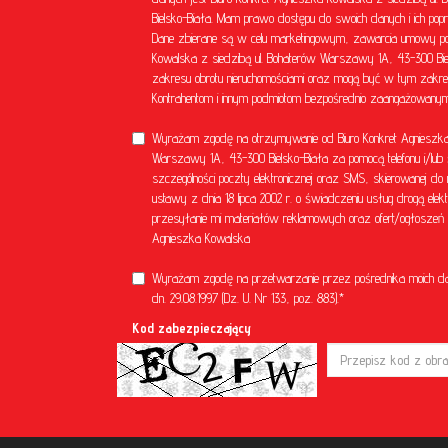
Bielsko-Biała. Mam prawo dostępu do swoich danych i ich popr
Dane zbierane są w celu marketingowym, zawarcia umowy poś
Kowalska z siedzibą ul. Bohaterów Warszawy 1A, 43-300 Bielsk
zakresu obrotu nieruchomościami oraz mogą być w tym zakre
Kontrahentom i innym podmiotom bezpośrednio zaangażowanym 
Wyrażam zgodę na otrzymywanie od Biuro Konkret Agnieszka 
Warszawy 1A, 43-300 Bielsko-Biała za pomocą telefonu i/lub 
szczególności poczty elektronicznej oraz SMS, skierowanej do 
ustawy z dnia 18 lipca 2002 r. o świadczeniu usług drogą el
przesyłanie mi materiałów reklamowych oraz ofert/ogłoszeń ni
Agnieszka Kowalska
Wyrażam zgodę na przetwarzanie przez pośrednika moich d
dn. 29.08.1997 (Dz. U. Nr 133, poz. 883).*
Kod zabezpieczający