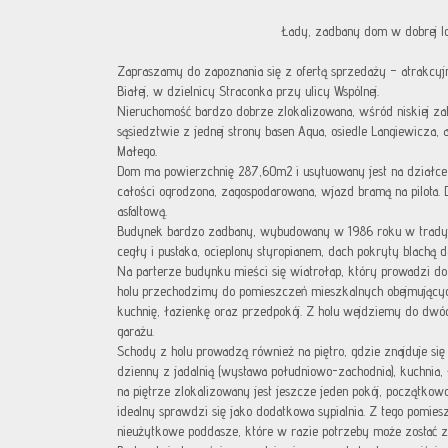
Łady, zadbany dom w dobrej lo
Zapraszamy do zapoznania się z ofertą sprzedaży – atrakcy
Białej, w dzielnicy Straconka przy ulicy Wspólnej.
Nieruchomość bardzo dobrze zlokalizowana, wśród niskiej za
sąsiedztwie z jednej strony basen Aqua, osiedle Langiewicza,
Małego.
Dom ma powierzchnię 287,60m2 i usytuowany jest na działce
całości ogrodzona, zagospodarowana, wjazd bramą na pilota. D
asfaltową.
Budynek bardzo zadbany, wybudowany w 1986 roku w tradycy
cegły i pustaka, ocieplony styropianem, dach pokryty blachą
Na parterze budynku mieści się wiatrołap, który prowadzi do 
holu przechodzimy do pomieszczeń mieszkalnych obejmujących
kuchnię, łazienkę oraz przedpokój. Z holu wejdziemy do dwó
garażu.
Schody z holu prowadzą również na piętro, gdzie znajduje się
dzienny z jadalnią (wystawa południowo-zachodnia), kuchnia, 
na piętrze zlokalizowany jest jeszcze jeden pokój, początkowo
idealny sprawdzi się jako dodatkowa sypialnia. Z tego pomies
nieużytkowe poddasze, które w razie potrzeby może zostać z