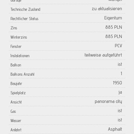
Garage
zu aktualisieren
Technische Zustand
Eigentum
Rechtlicher Status
885 PLN
Zins
885 PLN
Winterzins
PCV
Fenster
teilweise aufgeführt
Instalationen
ist
Balkon
1
Balkons Anzahl
1950
Baujahr
ja
Spielplatz
panorama city
Ansicht
ist
Gas
ist
Wasser
Asphalt
Anfahrt