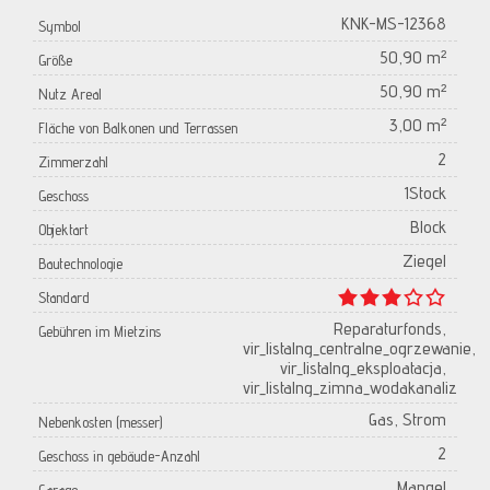
KNK-MS-12368
Symbol
50,90 m²
Größe
50,90 m²
Nutz Areal
3,00 m²
Fläche von Balkonen und Terrassen
2
Zimmerzahl
1Stock
Geschoss
Block
Objektart
Ziegel
Bautechnologie
Standard
Reparaturfonds,
Gebühren im Mietzins
vir_listalng_centralne_ogrzewanie,
vir_listalng_eksploatacja,
vir_listalng_zimna_wodakanaliz
Gas, Strom
Nebenkosten (messer)
2
Geschoss in gebäude-Anzahl
Mangel