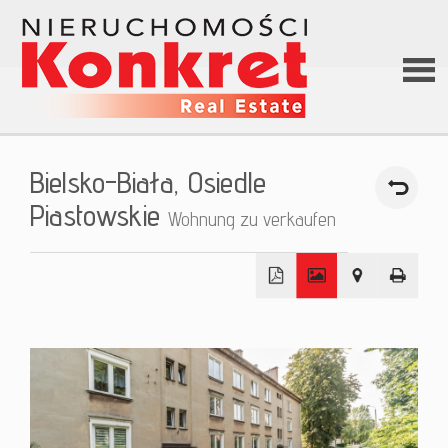
Hom
Bielsko-Biała,
Osiedle
Über
Piastowskie
Wohnung zu verkaufen
uns
+
Angeb
−
Darle