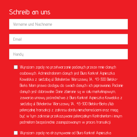
Schreib an uns
Wyrażam zgodę na przetwarzanie podanych przeze mnie danych
osobowych. Administratorem danych jest Biuro Konkret Agnieszka
Kowalska z siedzibą ul. Bohaterów Warszawy 1A, 43-300 Bielsko-
Biała. Mam prawo dostępu do swoich danych i ich poprawiania. Podanie
danych jest dobrowolne. Dane zbierane są w celu marketingowym,
zawarcia umowy pośrednictwa z Biuro Konkret Agnieszka Kowalska z
siedzibą ul. Bohaterów Warszawy 1A, 43-300 Bielsko-Biała i/lub
potencjalnej transakcji z zakresu obrotu nieruchomościami oraz mogą
być w tym zakresie przekazywane potencjalnym Kontrahentom i innym
podmiotom bezpośrednio zaangażowanym w proces transakcji.
Wyrażam zgodę na otrzymywanie od Biuro Konkret Agnieszka