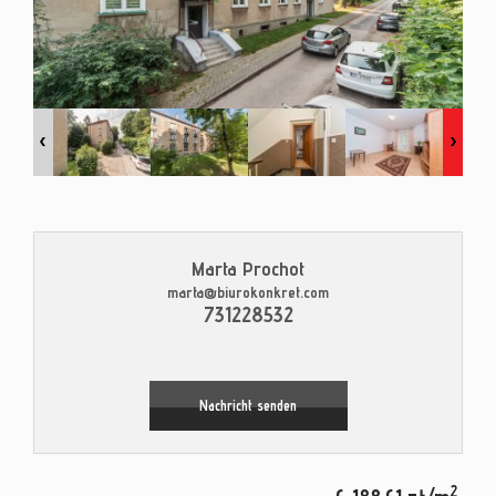
Kontak
Blog
Marta Prochot
marta@biurokonkret.com
Leaflet
|
© MapTiler
©
OpenStreetMap
contributors
731228532
Nachricht senden
2