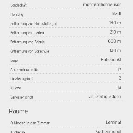
mehrfamilienhäuser
Landschaft
Stadt
Heizung
140 m
Entfernung zur Haltestelle [m]
210 m
Entfernung von Laden
600 m
Entfernung von Schule
130 m
Entfernung von Vorschule
Höhepunkt
Lage
ja
Anti-Einbruch-Tür
2
Liczba sypialni
ja
Klucze
vir_listalng_adeon
Genossenschaft
Räume
Laminat
Fußböden in den Zimmer
Küchenmöbel
Küchetyp