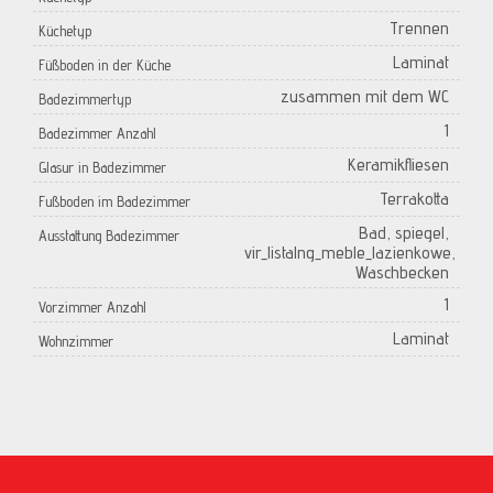
Trennen
Küchetyp
Laminat
Füßboden in der Küche
zusammen mit dem WC
Badezimmertyp
1
Badezimmer Anzahl
Keramikfliesen
Glasur in Badezimmer
Terrakotta
Fußboden im Badezimmer
Bad, spiegel,
Ausstattung Badezimmer
vir_listalng_meble_lazienkowe,
Waschbecken
1
Vorzimmer Anzahl
Laminat
Wohnzimmer