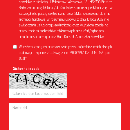
Kowalska z siedzibą ul. Bohaterów Warszawy 1A, 43-300 Bielsko-
Biała za pomocą telefonu i/lub środków komunikacji elektronicznej, w
szczególności poczty elektronicznej oraz SMS, skierowanej do mnie
informacji handlowej w rozumieniu ustawy z dnia 18 lipca 2002 r. o
świadczeniu usług drogą elektroniczną oraz wyrażam zgodę na
przesyłanie mi materiałów reklamowych oraz ofert/ogłoszeń
nieruchomości i usług przez Biuro Konkret Agnieszka Kowalska
Wyrażam zgodę na przetwarzanie przez pośrednika moich danych
osobowych zgodnie z ustawą z dn. 29.08.1997 (Dz. U. Nr 133, poz.
883).*
Sicherheitscode