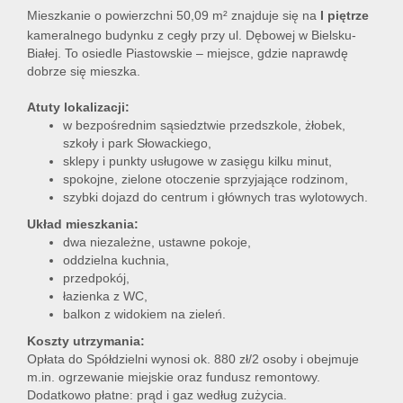
Mieszkanie o powierzchni 50,09 m² znajduje się na
I piętrze
kameralnego budynku z cegły przy ul. Dębowej w Bielsku-
Białej. To osiedle Piastowskie – miejsce, gdzie naprawdę
dobrze się mieszka.
Atuty lokalizacji:
w bezpośrednim sąsiedztwie przedszkole, żłobek,
szkoły i park Słowackiego,
sklepy i punkty usługowe w zasięgu kilku minut,
spokojne, zielone otoczenie sprzyjające rodzinom,
szybki dojazd do centrum i głównych tras wylotowych.
Układ mieszkania:
dwa niezależne, ustawne pokoje,
oddzielna kuchnia,
przedpokój,
łazienka z WC,
balkon z widokiem na zieleń.
Koszty utrzymania:
Opłata do Spółdzielni wynosi ok. 880 zł/2 osoby i obejmuje
m.in. ogrzewanie miejskie oraz fundusz remontowy.
Dodatkowo płatne: prąd i gaz według zużycia.