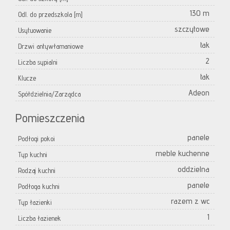
130 m
Odl. do przedszkola [m]
szczytowe
Usytuowanie
tak
Drzwi antywłamaniowe
2
Liczba sypialni
tak
Klucze
Adeon
Spółdzielnia/Zarządca
Pomieszczenia
panele
Podłogi pokoi
meble kuchenne
Typ kuchni
oddzielna
Rodzaj kuchni
panele
Podłoga kuchni
razem z wc
Typ łazienki
1
Liczba łazienek