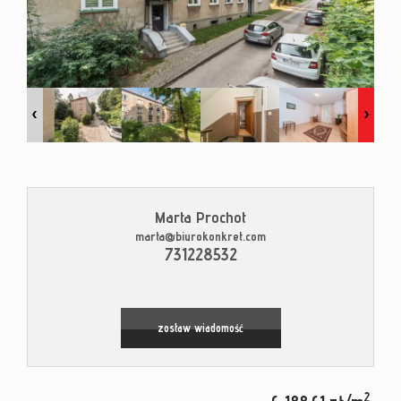
Kontak
Blog
Marta Prochot
marta@biurokonkret.com
Leaflet
|
© MapTiler
©
OpenStreetMap
contributors
731228532
zostaw wiadomość
2