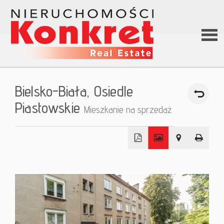
Stron
Bielsko-Biała,
Osiedle
główn
Piastowskie
Mieszkanie na sprzedaż
O firm
+
Ofert
−
Kredy