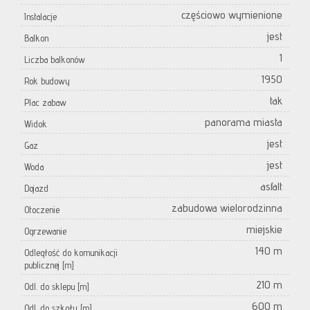
częściowo wymienione
Instalacje
jest
Balkon
1
Liczba balkonów
1950
Rok budowy
tak
Plac zabaw
panorama miasta
Widok
jest
Gaz
jest
Woda
asfalt
Dojazd
zabudowa wielorodzinna
Otoczenie
miejskie
Ogrzewanie
140 m
Odległość do komunikacji
publicznej [m]
210 m
Odl. do sklepu [m]
600 m
Odl. do szkoły [m]