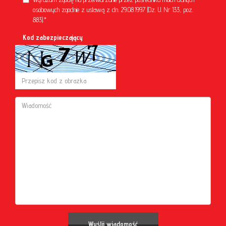
osobowych zgodnie z ustawą z dn. 29.08.1997 (Dz. U. Nr 133, poz.
883).*
Kod zabezpieczający