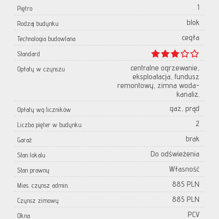
1
Piętro
blok
Rodzaj budynku
cegła
Technologia budowlana
Standard
centralne ogrzewanie,
Opłaty w czynszu
eksploatacja, fundusz
remontowy, zimna woda-
kanaliz.
gaz, prąd
Opłaty wg liczników
2
Liczba pięter w budynku
brak
Garaż
Do odświeżenia
Stan lokalu
Własność
Stan prawny
885 PLN
Mies. czynsz admin.
885 PLN
Czynsz zimowy
PCV
Okna