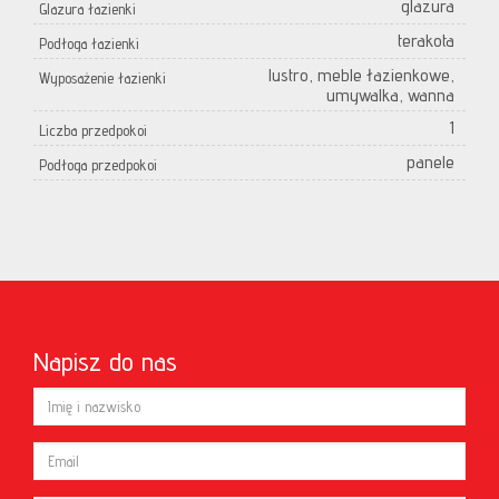
glazura
Glazura łazienki
terakota
Podłoga łazienki
lustro, meble łazienkowe,
Wyposażenie łazienki
umywalka, wanna
1
Liczba przedpokoi
panele
Podłoga przedpokoi
Napisz do nas