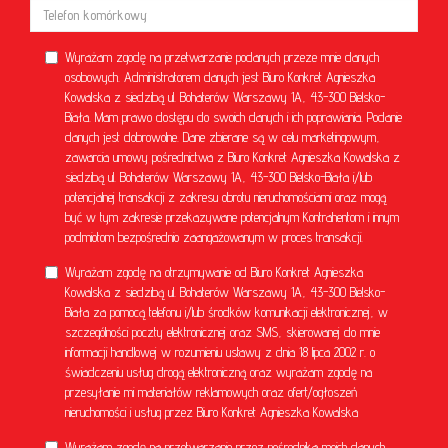
Wyrażam zgodę na przetwarzanie podanych przeze mnie danych
osobowych. Administratorem danych jest Biuro Konkret Agnieszka
Kowalska z siedzibą ul. Bohaterów Warszawy 1A, 43-300 Bielsko-
Biała. Mam prawo dostępu do swoich danych i ich poprawiania. Podanie
danych jest dobrowolne. Dane zbierane są w celu marketingowym,
zawarcia umowy pośrednictwa z Biuro Konkret Agnieszka Kowalska z
siedzibą ul. Bohaterów Warszawy 1A, 43-300 Bielsko-Biała i/lub
potencjalnej transakcji z zakresu obrotu nieruchomościami oraz mogą
być w tym zakresie przekazywane potencjalnym Kontrahentom i innym
podmiotom bezpośrednio zaangażowanym w proces transakcji.
Wyrażam zgodę na otrzymywanie od Biuro Konkret Agnieszka
Kowalska z siedzibą ul. Bohaterów Warszawy 1A, 43-300 Bielsko-
Biała za pomocą telefonu i/lub środków komunikacji elektronicznej, w
szczególności poczty elektronicznej oraz SMS, skierowanej do mnie
informacji handlowej w rozumieniu ustawy z dnia 18 lipca 2002 r. o
świadczeniu usług drogą elektroniczną oraz wyrażam zgodę na
przesyłanie mi materiałów reklamowych oraz ofert/ogłoszeń
nieruchomości i usług przez Biuro Konkret Agnieszka Kowalska
Wyrażam zgodę na przetwarzanie przez pośrednika moich danych